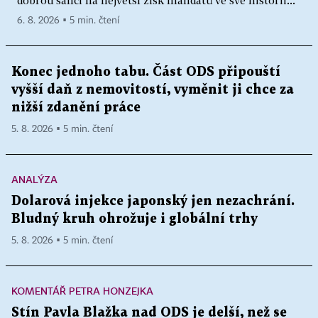
dobrou šanci na největší zisk mandátů ve své historii...
6. 8. 2026 ▪ 5 min. čtení
Konec jednoho tabu. Část ODS připouští
vyšší daň z nemovitostí, vyměnit ji chce za
nižší zdanění práce
5. 8. 2026 ▪ 5 min. čtení
ANALÝZA
Dolarová injekce japonský jen nezachrání.
Bludný kruh ohrožuje i globální trhy
5. 8. 2026 ▪ 5 min. čtení
KOMENTÁŘ PETRA HONZEJKA
Stín Pavla Blažka nad ODS je delší, než se