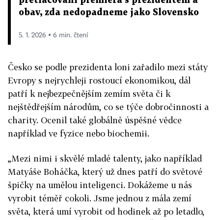
přetlačování premiéra s prezidentem a
obav, zda nedopadneme jako Slovensko
5. 1. 2026 ▪ 6 min. čtení
Česko se podle prezidenta loni zařadilo mezi státy
Evropy s nejrychleji rostoucí ekonomikou, dál
patří k nejbezpečnějším zemím světa či k
nejštědřejším národům, co se týče dobročinnosti a
charity. Ocenil také globálně úspěšné vědce
například ve fyzice nebo biochemii.
„Mezi nimi i skvělé mladé talenty, jako například
Matyáše Boháčka, který už dnes patří do světové
špičky na umělou inteligenci. Dokážeme u nás
vyrobit téměř cokoli. Jsme jednou z mála zemí
světa, která umí vyrobit od hodinek až po letadlo,