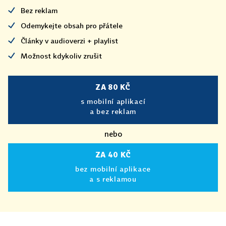
Bez reklam
Odemykejte obsah pro přátele
Články v audioverzi + playlist
Možnost kdykoliv zrušit
ZA 80 KČ
s mobilní aplikací
a bez reklam
nebo
ZA 40 KČ
bez mobilní aplikace
a s reklamou