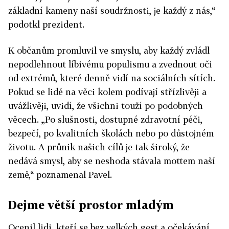
základní kameny naší soudržnosti, je každý z nás,“
podotkl prezident.
K občanům promluvil ve smyslu, aby každý zvládl
nepodlehnout líbivému populismu a zvednout oči
od extrémů, které denně vidí na sociálních sítích.
Pokud se lidé na věci kolem podívají střízlivěji a
uvážlivěji, uvidí, že všichni touží po podobných
věcech. „Po slušnosti, dostupné zdravotní péči,
bezpečí, po kvalitních školách nebo po důstojném
životu. A průnik našich cílů je tak široký, že
nedává smysl, aby se neshoda stávala mottem naší
země,“ poznamenal Pavel.
Dejme větší prostor mladým
Ocenil lidi, kteří se bez velkých gest a očekávání