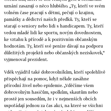
uznání zasazují o něco hlubšího. „Ty, kteří ve svém
volném čase pracují s dětmi, pečují o krajinu,
památky a dědictví našich předků. Ty, kteří se
starají o seniory nebo lidi s handicapem. Ty, kteří
vedou mladé lidi ke sportu, novým dovednostem,
ke vztahu k přírodě a k pozitivním občanským
hodnotám. Ty, kteří své peníze dávají na podporu
důležitých projektů nebo občanských neziskovek,“
vyjmenoval prezident.
Vděk vyjádřil také dobrovolníkům, kteří spolehlivě
přispěchají na pomoc, když někde zasáhne
přírodní živel nebo epidemie. „Vděčíme všem
dobrovolným hasičům, spolkům, skautům nebo
prostě jen sousedům, že i v nejmenších obcích
uspořádají jednou za čas akci, na které se všichni