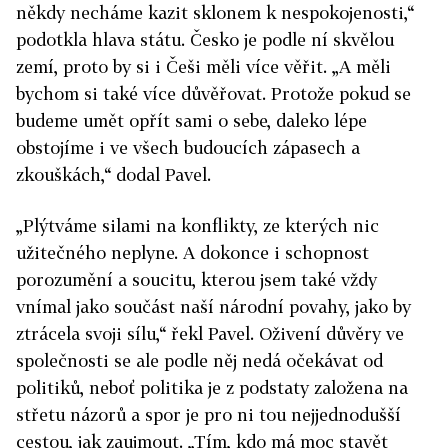
někdy necháme kazit sklonem k nespokojenosti,“
podotkla hlava státu. Česko je podle ní skvělou
zemí, proto by si i Češi měli více věřit. „A měli
bychom si také více důvěřovat. Protože pokud se
budeme umět opřít sami o sebe, daleko lépe
obstojíme i ve všech budoucích zápasech a
zkouškách,“ dodal Pavel.
„Plýtváme silami na konflikty, ze kterých nic
užitečného neplyne. A dokonce i schopnost
porozumění a soucitu, kterou jsem také vždy
vnímal jako součást naší národní povahy, jako by
ztrácela svoji sílu,“ řekl Pavel. Oživení důvěry ve
společnosti se ale podle něj nedá očekávat od
politiků, neboť politika je z podstaty založena na
střetu názorů a spor je pro ni tou nejjednodušší
cestou, jak zaujmout. „Tím, kdo má moc stavět