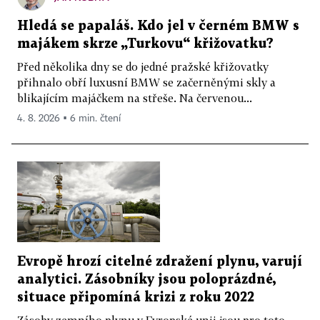
Hledá se papaláš. Kdo jel v černém BMW s
majákem skrze „Turkovu“ křižovatku?
Před několika dny se do jedné pražské křižovatky
přihnalo obří luxusní BMW se začerněnými skly a
blikajícím majáčkem na střeše. Na červenou...
4. 8. 2026 ▪ 6 min. čtení
Evropě hrozí citelné zdražení plynu, varují
analytici. Zásobníky jsou poloprázdné,
situace připomíná krizi z roku 2022
Zásoby zemního plynu v Evropské unii jsou pro toto