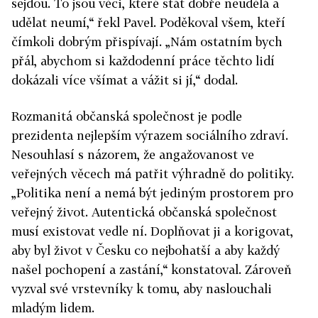
sejdou. To jsou věci, které stát dobře neudělá a
udělat neumí,“ řekl Pavel. Poděkoval všem, kteří
čímkoli dobrým přispívají. „Nám ostatním bych
přál, abychom si každodenní práce těchto lidí
dokázali více všímat a vážit si jí,“ dodal.
Rozmanitá občanská společnost je podle
prezidenta nejlepším výrazem sociálního zdraví.
Nesouhlasí s názorem, že angažovanost ve
veřejných věcech má patřit výhradně do politiky.
„Politika není a nemá být jediným prostorem pro
veřejný život. Autentická občanská společnost
musí existovat vedle ní. Doplňovat ji a korigovat,
aby byl život v Česku co nejbohatší a aby každý
našel pochopení a zastání,“ konstatoval. Zároveň
vyzval své vrstevníky k tomu, aby naslouchali
mladým lidem.