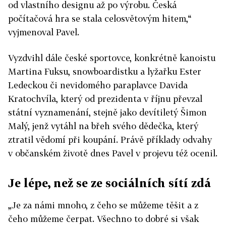
od vlastního designu až po výrobu. Česká
počítačová hra se stala celosvětovým hitem,“
vyjmenoval Pavel.
Vyzdvihl dále české sportovce, konkrétně kanoistu
Martina Fuksu, snowboardistku a lyžařku Ester
Ledeckou či nevidomého paraplavce Davida
Kratochvíla, který od prezidenta v říjnu převzal
státní vyznamenání, stejně jako devítiletý Šimon
Malý, jenž vytáhl na břeh svého dědečka, který
ztratil vědomí při koupání. Právě příklady odvahy
v občanském životě dnes Pavel v projevu též ocenil.
Je lépe, než se ze sociálních sítí zdá
„Je za námi mnoho, z čeho se můžeme těšit a z
čeho můžeme čerpat. Všechno to dobré si však