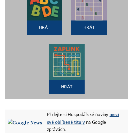
HRÁT
HRÁT
HRÁT
mezi
Přidejte si Hospodářské noviny
své oblíbené tituly
na Google
zprávách.