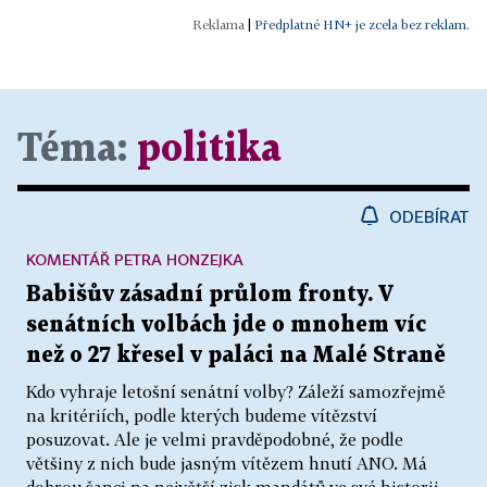
|
Předplatné HN+ je zcela bez reklam.
Téma:
politika
ODEBÍRAT
KOMENTÁŘ PETRA HONZEJKA
Babišův zásadní průlom fronty. V
senátních volbách jde o mnohem víc
než o 27 křesel v paláci na Malé Straně
Kdo vyhraje letošní senátní volby? Záleží samozřejmě
na kritériích, podle kterých budeme vítězství
posuzovat. Ale je velmi pravděpodobné, že podle
většiny z nich bude jasným vítězem hnutí ANO. Má