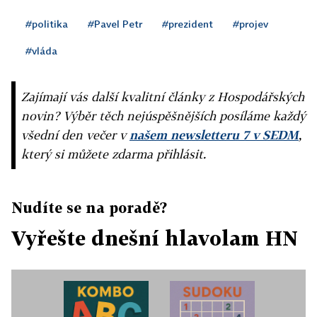
#politika
#Pavel Petr
#prezident
#projev
#vláda
Zajímají vás další kvalitní články z Hospodářských
novin? Výběr těch nejúspěšnějších posíláme každý
všední den večer v
našem newsletteru 7 v SEDM
,
který si můžete zdarma přihlásit.
Nudíte se na poradě?
Vyřešte dnešní hlavolam HN