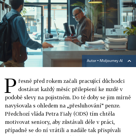
Autor ▪
Midjourney AI
P
řesně před rokem začali pracující důchodci
dostávat každý měsíc přilepšení ke mzdě v
podobě slevy na pojistném. Do té doby se jim mírně
navyšovala s ohledem na „přesluhování“ penze.
Předchozí vláda Petra Fialy (ODS) tím chtěla
motivovat seniory, aby zůstávali déle v práci,
případně se do ní vrátili a nadále tak přispívali