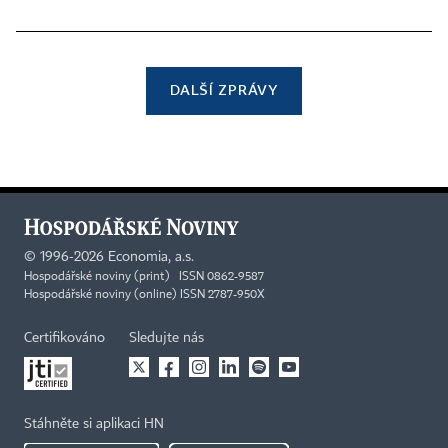
DALŠÍ ZPRÁVY
©
1996-2026
Economia, a.s.
Hospodářské noviny (print) ISSN 0862-9587
Hospodářské noviny (online) ISSN 2787-950X
Certifikováno
Sledujte nás
Stáhněte si aplikaci HN