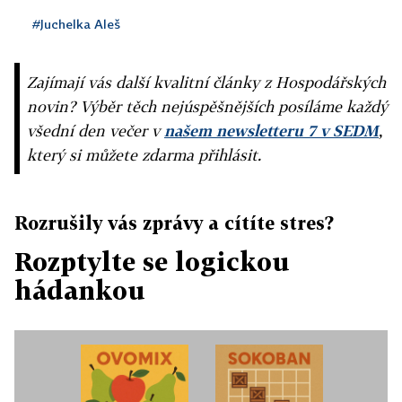
#Juchelka Aleš
Zajímají vás další kvalitní články z Hospodářských
novin? Výběr těch nejúspěšnějších posíláme každý
všední den večer v
našem newsletteru 7 v SEDM
,
který si můžete zdarma přihlásit.
Rozrušily vás zprávy a cítíte stres?
Rozptylte se logickou
hádankou