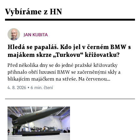
Vybíráme z HN
JAN KUBITA
Hledá se papaláš. Kdo jel v černém BMW s
majákem skrze „Turkovu“ křižovatku?
Před několika dny se do jedné pražské křižovatky
přihnalo obří luxusní BMW se začerněnými skly a
blikajícím majáčkem na střeše. Na červenou...
4. 8. 2026 ▪ 6 min. čtení