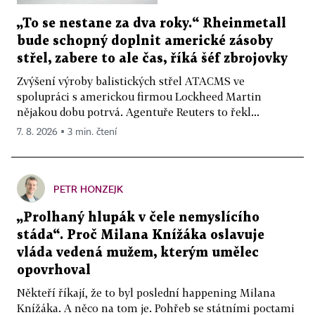
„To se nestane za dva roky.“ Rheinmetall
bude schopný doplnit americké zásoby
střel, zabere to ale čas, říká šéf zbrojovky
Zvýšení výroby balistických střel ATACMS ve
spolupráci s americkou firmou Lockheed Martin
nějakou dobu potrvá. Agentuře Reuters to řekl...
7. 8. 2026 ▪ 3 min. čtení
PETR HONZEJK
„Prolhaný hlupák v čele nemyslícího
stáda“. Proč Milana Knížáka oslavuje
vláda vedená mužem, kterým umělec
opovrhoval
Někteří říkají, že to byl poslední happening Milana
Knížáka. A něco na tom je. Pohřeb se státními poctami