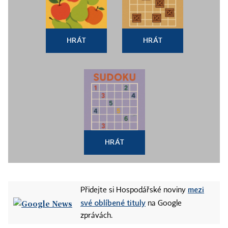
HRÁT
HRÁT
HRÁT
mezi
Přidejte si Hospodářské noviny
své oblíbené tituly
na Google
zprávách.