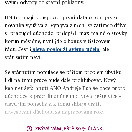
svými odvody do státní pokladny.
HN teď mají k dispozici první data o tom, jak se
novinka využívala. Vyplývá z nich, že zatímco dříve
si pracující důchodci přilepšili maximálně o stovky
korun měsíčně, nyní jde o bonus v tisícovém
řádu. Jestli
sleva poslouží svému účelu
, ale
stát zatím neví.
Se stárnutím populace se přitom problém úbytku
lidí na trhu práce bude dále prohlubovat. Nový
kabinet šéfa hnutí ANO Andreje Babiše chce proto
důchodce k práci finančně motivovat ještě více –
slevu jim ponechá a k tomu slibuje vrátit
navyšování důchodu za napracované roky.
ZBÝVÁ VÁM JEŠTĚ 80 % ČLÁNKU