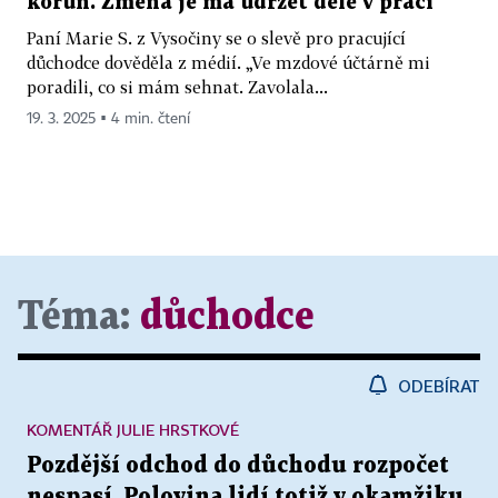
korun. Změna je má udržet déle v práci
Paní Marie S. z Vysočiny se o slevě pro pracující
důchodce dověděla z médií. „Ve mzdové účtárně mi
poradili, co si mám sehnat. Zavolala...
19. 3. 2025 ▪ 4 min. čtení
Téma:
důchodce
ODEBÍRAT
KOMENTÁŘ JULIE HRSTKOVÉ
Pozdější odchod do důchodu rozpočet
nespasí. Polovina lidí totiž v okamžiku