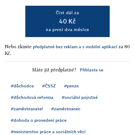
Číst dál za
40 Kč
na první dva měsíce
Nebo zkuste
za 80
předplatné bez reklam a s mobilní aplikací
Kč.
Máte již předplatné?
Přihlaste se
#důchodce
#ČSSZ
#penze
#důchodová reforma
#sociální pojistné
#zaměstnavatel
#zaměstnanec
#dohoda o provedení práce
#ministerstvo práce a sociálních věcí