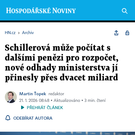
HN.cz
›
Archiv
Schillerová může počítat s
dalšími penězi pro rozpočet,
nové odhady ministerstva jí
přinesly přes dvacet miliard
Martin Ťopek
redaktor
21. 1. 2026 08:48 ▪ Aktualizováno ▪ 3 min. čtení
PŘEHRÁT ČLÁNEK
ODEBÍRAT AUTORA