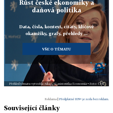
Růst české ekonomiky a
daňová politika
Data, čísla, kontext, citáty, klíčové
okamžiky, grafy, přehledy ...
VŠE O TÉMATU
Přehled tématu vytvořila Aika - AI asistentka Economia • Foto: ČTK
|
Předplatné HN+ je zcela bez reklam.
Související články