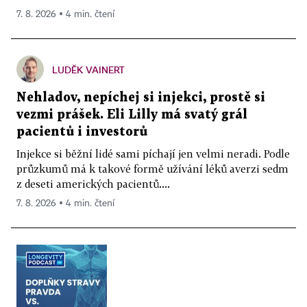
7. 8. 2026 ▪ 4 min. čtení
LUDĚK VAINERT
Nehladov, nepíchej si injekci, prostě si
vezmi prášek. Eli Lilly má svatý grál
pacientů i investorů
Injekce si běžní lidé sami píchají jen velmi neradi. Podle
průzkumů má k takové formě užívání léků averzi sedm
z deseti amerických pacientů....
7. 8. 2026 ▪ 4 min. čtení