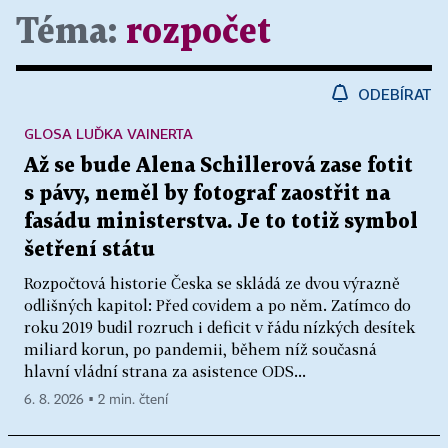
Téma:
rozpočet
ODEBÍRAT
GLOSA LUĎKA VAINERTA
Až se bude Alena Schillerová zase fotit
s pávy, neměl by fotograf zaostřit na
fasádu ministerstva. Je to totiž symbol
šetření státu
Rozpočtová historie Česka se skládá ze dvou výrazně
odlišných kapitol: Před covidem a po něm. Zatímco do
roku 2019 budil rozruch i deficit v řádu nízkých desítek
miliard korun, po pandemii, během níž současná
hlavní vládní strana za asistence ODS...
6. 8. 2026 ▪ 2 min. čtení