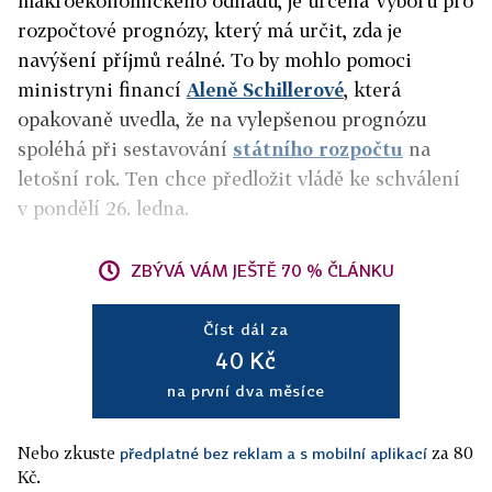
makroekonomického odhadu, je určená Výboru pro
rozpočtové prognózy, který má určit, zda je
navýšení příjmů reálné. To by mohlo pomoci
ministryni financí
Aleně Schillerové
, která
opakovaně uvedla, že na vylepšenou prognózu
spoléhá při sestavování
státního rozpočtu
na
letošní rok. Ten chce předložit vládě ke schválení
v pondělí 26. ledna.
ZBÝVÁ VÁM JEŠTĚ 70 % ČLÁNKU
Číst dál za
40 Kč
na první dva měsíce
Nebo zkuste
za 80
předplatné bez reklam a s mobilní aplikací
Kč.