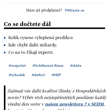
Máte již předplatné?
Přihlaste se
Co se dočtete dál
Kolik vynese vylepšená predikce.
Kde chybí další miliardy.
Co na to říkají experti.
#rozpočet
#Schillerová Alena
#vláda
#schodek
#deficit
#HDP
Zajímají vás další kvalitní články z Hospodářských
novin? Výběr těch nejúspěšnějších posíláme každý
všední den večer v
našem newsletteru 7 v SEDM
,