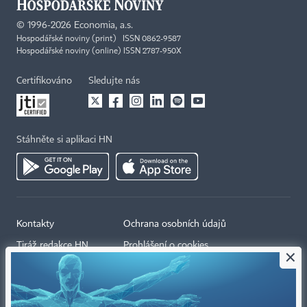
©
1996-2026
Economia, a.s.
Hospodářské noviny (print) ISSN 0862-9587
Hospodářské noviny (online) ISSN 2787-950X
Certifikováno
Sledujte nás
Stáhněte si aplikaci HN
Kontakty
Ochrana osobních údajů
Tiráž redakce HN
Prohlášení o cookies
×
Economia
Nastavení soukromí
Kariéra v HN
Všeobecné smluvní podmínky