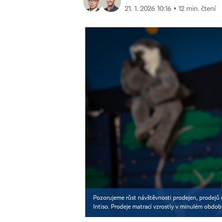
21. 1. 2026 10:16 ▪ 12 min. čtení
Pozorujeme růst návštěvnosti prodejen, prodejů ná
Intiso. Prodeje matrací vzrostly v minulém obdob