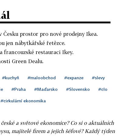
dál
 v Česku prostor pro nové prodejny Ikea.
u jen nábytkářské řetězce.
 a francouzské restauraci Ikey.
nosti Green Dealu.
#kuchyň
#maloobchod
#expanze
#slevy
ie
#Praha
#Maďarsko
#Slovensko
#clo
#cirkulární ekonomika
v české a světové ekonomice? Co si o aktuálních
ysu, majitelé firem a jejich šéfové? Každý týden