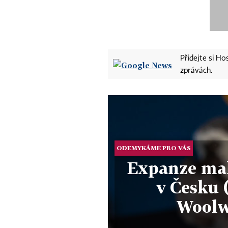
Přidejte si H
zprávách.
ODEMYKÁME PRO VÁS
Expanze ma
v Česku (
Woolwo