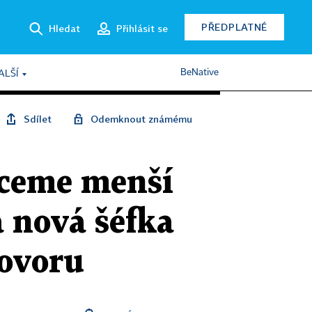
PŘEDPLATNÉ
Hledat
Přihlásit se
BeNative
ALŠÍ
Sdílet
Odemknout známému
hceme menší
 nová šéfka
hovoru