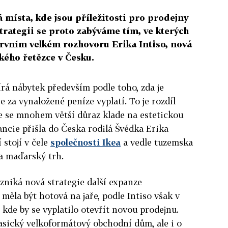
á místa, kde jsou příležitosti pro prodejny
rategii se proto zabýváme tím, ve kterých
 prvním velkém rozhovoru Erika Intiso, nová
kého řetězce v Česku.
írá nábytek především podle toho, zda je
se za vynaložené peníze vyplatí. To je rozdíl
de se mnohem větší důraz klade na estetickou
ancie přišla do Česka rodilá Švédka Erika
 stojí v čele
společnosti Ikea
a vedle tuzemska
a maďarský trh.
zniká nová strategie další expanze
měla být hotová na jaře, podle Intiso však v
, kde by se vyplatilo otevřít novou prodejnu.
asický velkoformátový obchodní dům, ale i o