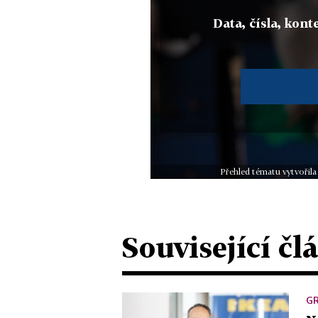
Data, čísla, konte
Přehled tématu vytvořila
Související čl
GR