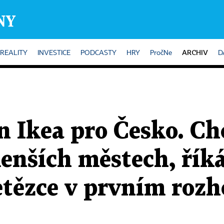
ARCHIV
REALITY
INVESTICE
PODCASTY
HRY
PročNe
D
en Ikea pro Česko. C
enších městech, říká
etězce v prvním roz