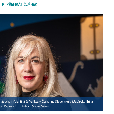
PŘEHRÁT ČLÁNEK
bytku i jídla, říká šéfka Ikea v Česku, na Slovensku a Maďarsku Erika
í o 15 procent.
Autor ▪
Václav Vašků