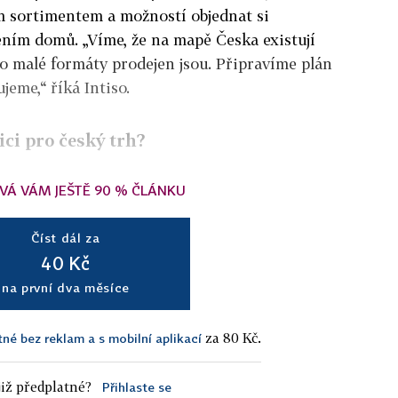
 sortimentem a možností objednat si
ením domů. „Víme, že na mapě Česka existují
pro malé formáty prodejen jsou. Připravíme plán
jeme,“ říká Intiso.
ici pro český trh?
VÁ VÁM JEŠTĚ 90 % ČLÁNKU
Číst dál za
40 Kč
na první dva měsíce
za 80 Kč.
tné bez reklam a s mobilní aplikací
iž předplatné?
Přihlaste se