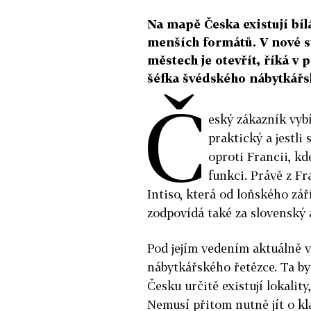
Na mapě Česka existují bíl
menších formátů. V nové st
městech je otevřít, říká v
šéfka švédského nábytkářs
Č
eský zákazník vyb
praktický a jestli 
oproti Francii, k
funkci. Právě z Fr
Intiso, která od loňského září
zodpovídá také za slovenský 
Pod jejím vedením aktuálně v
nábytkářského řetězce. Ta by 
Česku určitě existují lokality
Nemusí přitom nutně jít o kl