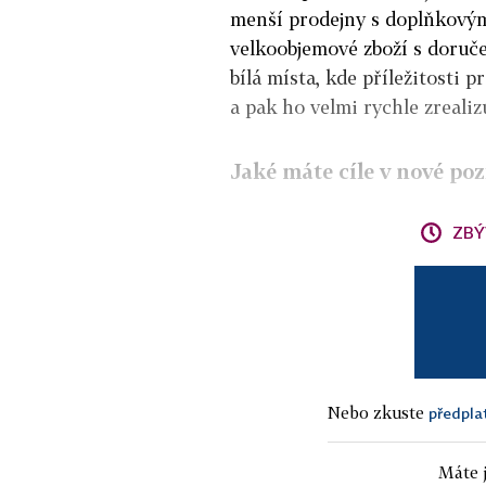
menší prodejny s doplňkovým
velkoobjemové zboží s doruč
bílá místa, kde příležitosti 
a pak ho velmi rychle zrealizu
Jaké máte cíle v nové poz
ZBÝ
Nebo zkuste
předpla
Máte j