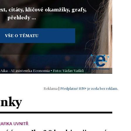
xt, citáty, klíčové okamžiky, grafy,
přehledy ...
VŠE O TÉMATU
 Aika - AI asistentka Economia • Foto: Václav Vašků
|
Předplatné HN+ je zcela bez reklam.
ánky
AFIKA UVNITŘ