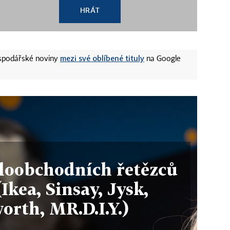
HRÁT
mezi své oblíbené tituly
ospodářské noviny
na Google
loobchodních řetězců
Ikea, Sinsay, Jysk,
rth, MR.D.I.Y.)