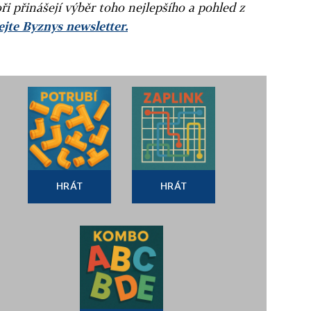
ři přinášejí výběr toho nejlepšího a pohled z
jte Byznys newsletter.
HRÁT
HRÁT