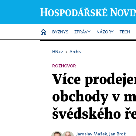
HOME
BYZNYS
ZPRÁVY
NÁZORY
TECH
HN.cz
›
Archiv
ROZHOVOR
Více prodej
obchody v m
švédského ř
Jaroslav Mašek
Jan Brož
,