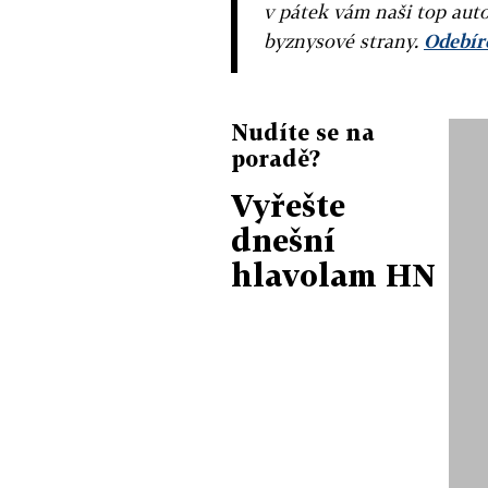
v pátek vám naši top auto
byznysové strany.
Odebíre
Nudíte se na
poradě?
Vyřešte
dnešní
hlavolam HN