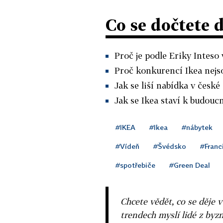
Co se dočtete 
Proč je podle Eriky Inteso
Proč konkurencí Ikea nejso
Jak se liší nabídka v české
Jak se Ikea staví k budouc
#IKEA
#Ikea
#nábytek
#Vídeň
#Švédsko
#Franc
#spotřebiče
#Green Deal
Chcete vědět, co se děje 
trendech myslí lidé z byzn