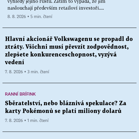
výhledy jejího růstu. Zatím to vypadá, že jim
naslouchají především retailoví investoři....
8. 8. 2026 ▪ 5 min. čtení
Hlavní akcionář Volkswagenu se propadl do
ztráty. Všichni musí převzít zodpovědnost,
zlepšete konkurenceschopnost, vyzývá
vedení
7. 8. 2026 ▪ 3 min. čtení
RANNÍ BRÍFINK
Sběratelství, nebo bláznivá spekulace? Za
karty Pokémonů se platí miliony dolarů
7. 8. 2026 ▪ 1 min. čtení