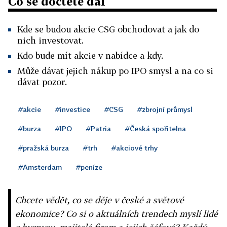
Co se dočtete dál
Kde se budou akcie CSG obchodovat a jak do
nich investovat.
Kdo bude mít akcie v nabídce a kdy.
Může dávat jejich nákup po IPO smysl a na co si
dávat pozor.
#akcie
#investice
#CSG
#zbrojní průmysl
#burza
#IPO
#Patria
#Česká spořitelna
#pražská burza
#trh
#akciové trhy
#Amsterdam
#peníze
Chcete vědět, co se děje v české a světové
ekonomice? Co si o aktuálních trendech myslí lidé