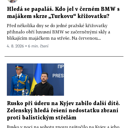
Hledá se papaláš. Kdo jel v černém BMW s
majákem skrze „Turkovu“ křižovatku?
Před několika dny se do jedné pražské křižovatky
přihnalo obří luxusní BMW se začerněnými skly a
blikajícím majáčkem na střeše. Na červenou...
4. 8. 2026 ▪ 6 min. čtení
Rusko při úderu na Kyjev zabilo další dítě.
Zelenskyj hledá řešení nedostatku zbraní
proti balistickým střelám
Rusko v noci na sobotu znovu zaútočilo na Kyjev a jeho