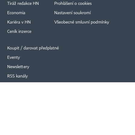
Tiráž redakce HN
Prohlášení o cookies
×
Economia
Nastavení soukromí
Kariéra v HN
Všeobecné smluvní podmínky
Ceník inzerce
Koupit / darovat předplatné
Eventy
Newslettery
RSS kanály
Autorská práva vykonává vydavatel. Bez písemného svolení vydavatele je
zakázáno jakékoli užití částí nebo celku díla, zejména rozmnožování a šíření
jakýmkoli způsobem, mechanickým nebo elektronickým, v českém nebo
jiném jazyce. Bez souhlasu vydavatele je zakázáno též rozmnožování
obsahu pro účely automatizované analýzy textů nebo dat
podle ustanovení § 39c autorského zákona.