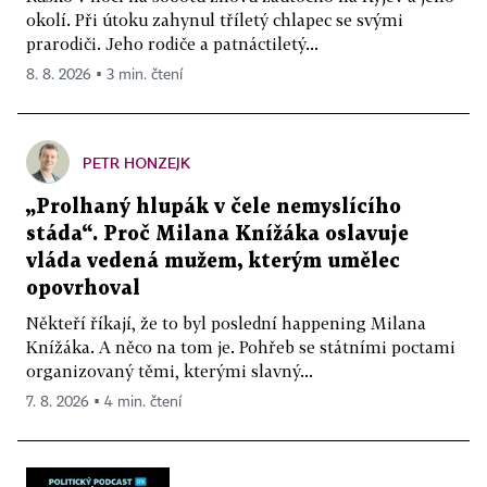
okolí. Při útoku zahynul tříletý chlapec se svými
prarodiči. Jeho rodiče a patnáctiletý...
8. 8. 2026 ▪ 3 min. čtení
PETR HONZEJK
„Prolhaný hlupák v čele nemyslícího
stáda“. Proč Milana Knížáka oslavuje
vláda vedená mužem, kterým umělec
opovrhoval
Někteří říkají, že to byl poslední happening Milana
Knížáka. A něco na tom je. Pohřeb se státními poctami
organizovaný těmi, kterými slavný...
7. 8. 2026 ▪ 4 min. čtení