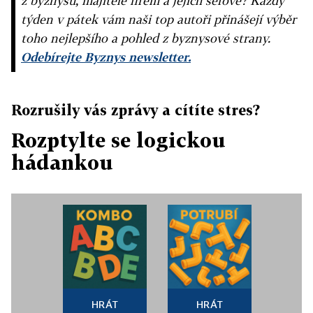
z byznysu, majitelé firem a jejich šéfové? Každý
týden v pátek vám naši top autoři přinášejí výběr
toho nejlepšího a pohled z byznysové strany.
Odebírejte Byznys newsletter.
Rozrušily vás zprávy a cítíte stres?
Rozptylte se logickou
hádankou
HRÁT
HRÁT