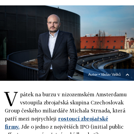
Autor ▪
Václav Vašků
V
pátek na burzu v nizozemském Amsterdamu
vstoupila zbrojařská skupina Czechoslovak
Group českého miliardáře Michala Strnada, která
patří mezi nejrychleji
rostoucí zbrojařské
firmy.
Jde o jedno z největších IPO (initial public