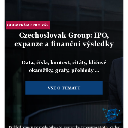
ODEMYKÁME PRO VÁS
Czechoslovak Group: IPO,
expanze a finanční výsledky
Data, čísla, kontext, citáty, klíčové
okamžiky, grafy, přehledy ...
VŠE O TÉMATU
Přehled tématu vytvořila Aika - AI asistentka Economia • Foto: Václav