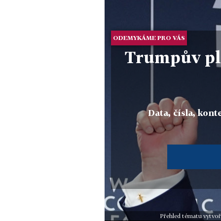
ODEMYKÁME PRO VÁS
Trumpův pl
Data, čísla, konte
Přehled tématu vytvoř