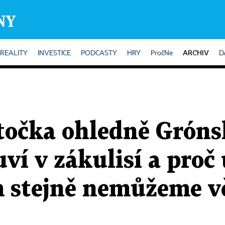
ARCHIV
REALITY
INVESTICE
PODCASTY
HRY
PročNe
D
očka ohledně Gróns
uví v zákulisí a proč
stejně nemůžeme vě