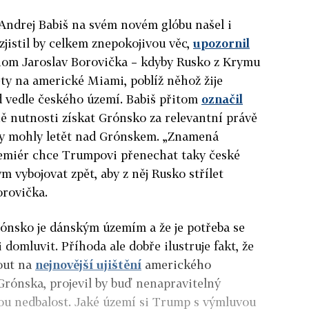
si Andrej Babiš na svém novém glóbu našel i
zjistil by celkem znepokojivou věc,
upozornil
nom Jaroslav Borovička – kdyby Rusko z Krymu
ety na americké Miami, poblíž něhož žije
d vedle českého území. Babiš přitom
označil
nutnosti získat Grónsko za relevantní právě
ety mohly letět nad Grónskem. „Znamená
premiér chce Trumpovi přenechat taky české
vybojovat zpět, aby z něj Rusko střílet
orovička.
Grónsko je dánským územím a že je potřeba se
 domluvit. Příhoda ale dobře ilustruje fakt, že
nout na
nejnovější ujištění
amerického
rónska, projevil by buď nenapravitelný
u nedbalost. Jaké území si Trump s výmluvou