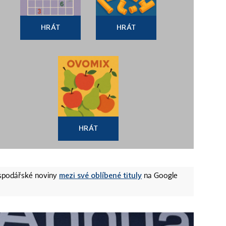
HRÁT
HRÁT
HRÁT
mezi své oblíbené tituly
ospodářské noviny
na Google