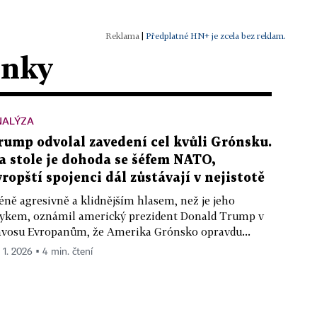
|
Předplatné HN+ je zcela bez reklam.
ánky
NALÝZA
rump odvolal zavedení cel kvůli Grónsku.
a stole je dohoda se šéfem NATO,
vropští spojenci dál zůstávají v nejistotě
ně agresivně a klidnějším hlasem, než je jeho
ykem, oznámil americký prezident Donald Trump v
vosu Evropanům, že Amerika Grónsko opravdu...
. 1. 2026 ▪ 4 min. čtení