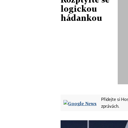
logickou
hádankou
Přidejte si H
zprávách.