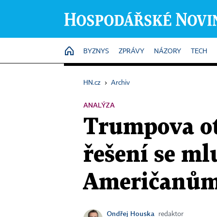
HOME
BYZNYS
ZPRÁVY
NÁZORY
TECH
HN.cz
›
Archiv
ANALÝZA
Trumpova ot
řešení se ml
Američanům 
Ondřej Houska
redaktor