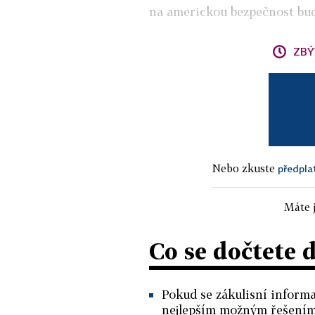
na americkou bezpečnost bud
ZBÝ
Nebo zkuste
předpla
Máte j
Co se dočtete 
Pokud se zákulisní informa
nejlepším možným řešením