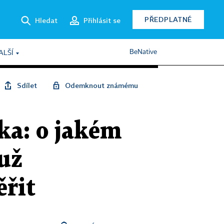
PŘEDPLATNÉ
Hledat
Přihlásit se
BeNative
ALŠÍ
Sdílet
Odemknout známému
ka: o jakém
 už
řit