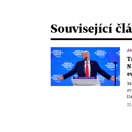
Související čl
A
T
N
e
Mé
zv
Da
22