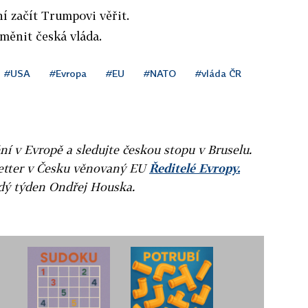
ní začít Trumpovi věřit.
změnit česká vláda.
#USA
#Evropa
#EU
#NATO
#vláda ČR
ní v Evropě a sledujte českou stopu v Bruselu.
letter v Česku věnovaný EU
Ředitelé Evropy.
ždý týden Ondřej Houska.