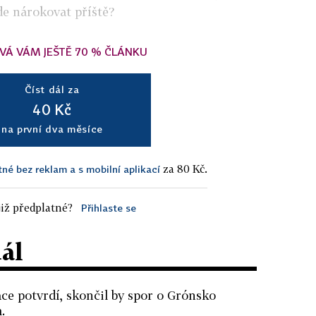
e nárokovat příště?
VÁ VÁM JEŠTĚ 70 % ČLÁNKU
Číst dál za
40 Kč
na první dva měsíce
za 80 Kč.
tné bez reklam a s mobilní aplikací
iž předplatné?
Přihlaste se
dál
ce potvrdí, skončil by spor o Grónsko
.