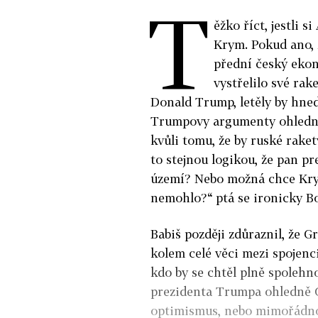
T
ěžko říct, jestli 
Krym. Pokud ano, 
přední český eko
vystřelilo své rak
Donald Trump, letěly by hne
Trumpovy argumenty ohledně 
kvůli tomu, že by ruské rak
to stejnou logikou, že pan 
území? Nebo možná chce Krym 
nemohlo?“ ptá se ironicky B
Babiš později zdůraznil, že 
kolem celé věci mezi spojenci
kdo by se chtěl plně spoleh
prezidenta Trumpa ohledně G
optimismus, nebo mimořádno