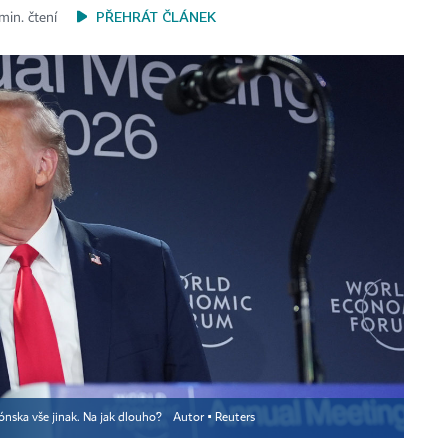
PŘEHRÁT ČLÁNEK
min. čtení
ónska vše jinak. Na jak dlouho?
Autor ▪
Reuters