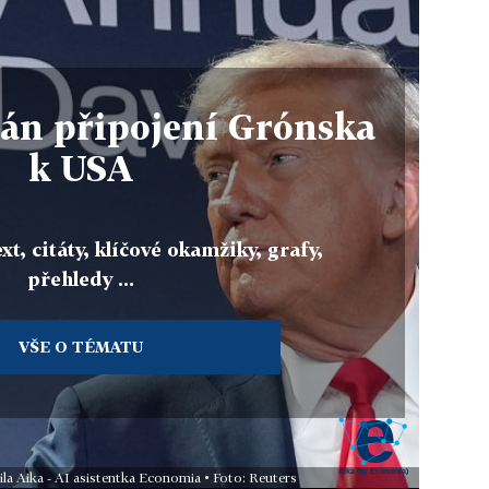
án připojení Grónska
k USA
xt, citáty, klíčové okamžiky, grafy,
přehledy ...
VŠE O TÉMATU
ila Aika - AI asistentka Economia • Foto: Reuters