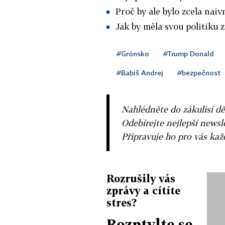
Proč by ale bylo zcela naiv
Jak by měla svou politiku 
#Grónsko
#Trump Donald
#Babiš Andrej
#bezpečnost
Nahlédněte do zákulisí dě
Odebírejte nejlepší news
Připravuje ho pro vás ka
Rozrušily vás
zprávy a cítíte
stres?
Rozptylte se