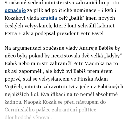
Současné vedení ministerstva zahraničí ho proto
označuje
za příklad politické nominace – i kvůli
Kozákovi vláda
zrušila
celý „balík“ jmen nových
českých velvyslanců, které loni schválil kabinet
Petra Fialy a podepsal prezident Petr Pavel.
Na argumentaci současné vlády Andreje Babiše by
něco bylo, pokud by neexistovala dvě velká „kdyby“.
Babiš nebo ministr zahraničí Petr Macinka na to
už asi zapomněli, ale když byl Babiš premiérem
poprvé, stal se velvyslancem ve Finsku Adam
Vojtěch, ministr zdravotnictví a jeden z Babišových
nejbližších lidí. Kvalifikaci na to neměl absolutně
žádnou. Naopak Kozák se před nástupem do
Černínského paláce zahraniční politice
dlouhodobě věnoval.