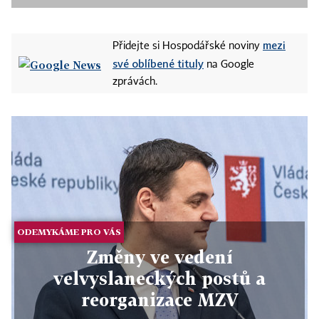
mezi
Přidejte si Hospodářské noviny
své oblíbené tituly
na Google
zprávách.
ODEMYKÁME PRO VÁS
Změny ve vedení
velvyslaneckých postů a
reorganizace MZV