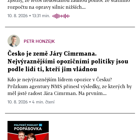
zjistily, že letos nedostanou žádnou pomoc ze státního
rozpočtu na opravy silnic nižších...
10. 8. 2026 ▪ 13:31 min.
PETR HONZEJK
Česko je země Járy Cimrmana.
Nejvýraznějšími opozičními politiky jsou
podle lidí ti, kteří jim vládnou
Kdo je nejvýraznějším lídrem opozice v Česku?
Průzkum agentury NMS přinesl výsledky, ze kterých by
měl jistě radost Jára Cimrman. Na prvním...
10. 8. 2026 ▪ 4 min. čtení