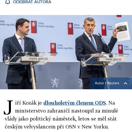
ODEBÍRAT AUTORA
Autor ▪
Reuters
J
iří Kozák je
dlouholetým členem ODS
. Na
ministerstvo zahraničí nastoupil za minulé
vlády jako politický náměstek, letos se měl stát
českým velvyslancem při OSN v New Yorku.