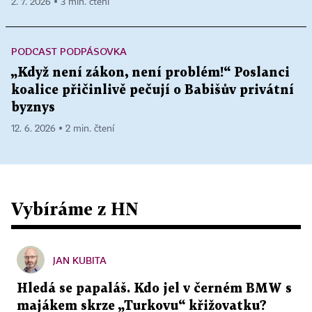
2. 7. 2026 ▪ 3 min. čtení
PODCAST PODPÁSOVKA
„Když není zákon, není problém!“ Poslanci
koalice přičinlivě pečují o Babišův privátní
byznys
12. 6. 2026 ▪ 2 min. čtení
Vybíráme z HN
JAN KUBITA
Hledá se papaláš. Kdo jel v černém BMW s
majákem skrze „Turkovu“ křižovatku?