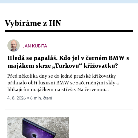
Vybíráme z HN
JAN KUBITA
Hledá se papaláš. Kdo jel v černém BMW s
majákem skrze „Turkovu“ křižovatku?
Před několika dny se do jedné pražské křižovatky
přihnalo obří luxusní BMW se začerněnými skly a
blikajícím majáčkem na střeše. Na červenou...
4. 8. 2026 ▪ 6 min. čtení