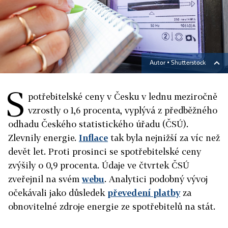
Autor ▪
Shutterstock
S
potřebitelské ceny v Česku v lednu meziročně
vzrostly o 1,6 procenta, vyplývá z předběžného
odhadu Českého statistického úřadu (ČSÚ).
Zlevnily energie.
Inflace
tak byla nejnižší za víc než
devět let. Proti prosinci se spotřebitelské ceny
zvýšily o 0,9 procenta. Údaje ve čtvrtek ČSÚ
zveřejnil na svém
webu
. Analytici podobný vývoj
očekávali jako důsledek
převedení platby
za
obnovitelné zdroje energie ze spotřebitelů na stát.