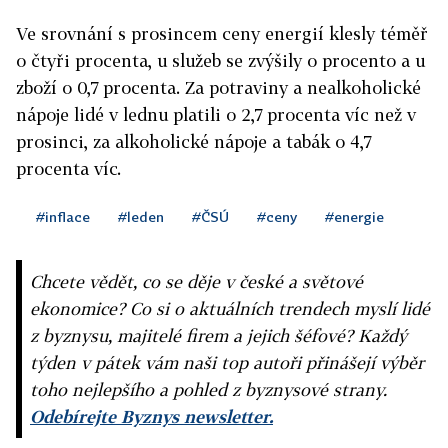
Ve srovnání s prosincem ceny energií klesly téměř
o čtyři procenta, u služeb se zvýšily o procento a u
zboží o 0,7 procenta. Za potraviny a nealkoholické
nápoje lidé v lednu platili o 2,7 procenta víc než v
prosinci, za alkoholické nápoje a tabák o 4,7
procenta víc.
#inflace
#leden
#ČSÚ
#ceny
#energie
Chcete vědět, co se děje v české a světové
ekonomice? Co si o aktuálních trendech myslí lidé
z byznysu, majitelé firem a jejich šéfové? Každý
týden v pátek vám naši top autoři přinášejí výběr
toho nejlepšího a pohled z byznysové strany.
Odebírejte Byznys newsletter.