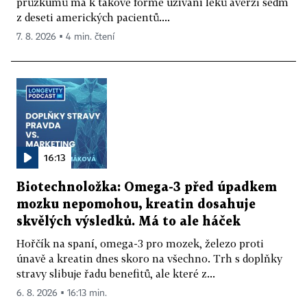
průzkumů má k takové formě užívání léků averzi sedm
z deseti amerických pacientů....
7. 8. 2026 ▪ 4 min. čtení
16:13
Biotechnoložka: Omega-3 před úpadkem
mozku nepomohou, kreatin dosahuje
skvělých výsledků. Má to ale háček
Hořčík na spaní, omega-3 pro mozek, železo proti
únavě a kreatin dnes skoro na všechno. Trh s doplňky
stravy slibuje řadu benefitů, ale které z...
6. 8. 2026 ▪ 16:13 min.