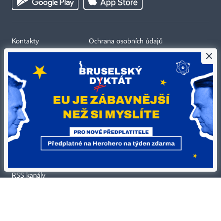
Kontakty
Ochrana osobních údajů
×
Tiráž redakce HN
Prohlášení o cookies
Economia
Nastavení soukromí
Kariéra v HN
Všeobecné smluvní podmínky
Ceník inzerce
Koupit / darovat předplatné
Eventy
Newslettery
RSS kanály
Autorská práva vykonává vydavatel. Bez písemného svolení vydavatele je
zakázáno jakékoli užití částí nebo celku díla, zejména rozmnožování a šíření