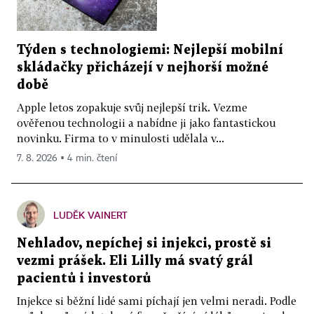
Týden s technologiemi: Nejlepší mobilní
skládačky přicházejí v nejhorší možné
době
Apple letos zopakuje svůj nejlepší trik. Vezme
ověřenou technologii a nabídne ji jako fantastickou
novinku. Firma to v minulosti udělala v...
7. 8. 2026 ▪ 4 min. čtení
LUDĚK VAINERT
Nehladov, nepíchej si injekci, prostě si
vezmi prášek. Eli Lilly má svatý grál
pacientů i investorů
Injekce si běžní lidé sami píchají jen velmi neradi. Podle