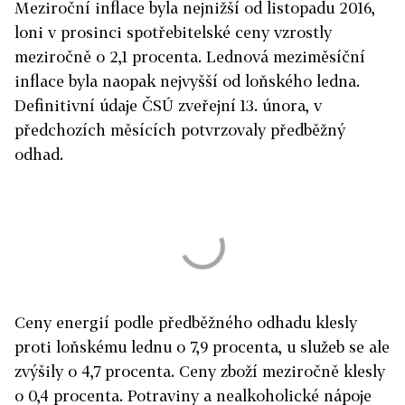
Meziroční inflace byla nejnižší od listopadu 2016,
loni v prosinci spotřebitelské ceny vzrostly
meziročně o 2,1 procenta. Lednová meziměsíční
inflace byla naopak nejvyšší od loňského ledna.
Definitivní údaje ČSÚ zveřejní 13. února, v
předchozích měsících potvrzovaly předběžný
odhad.
Ceny energií podle předběžného odhadu klesly
proti loňskému lednu o 7,9 procenta, u služeb se ale
zvýšily o 4,7 procenta. Ceny zboží meziročně klesly
o 0,4 procenta. Potraviny a nealkoholické nápoje