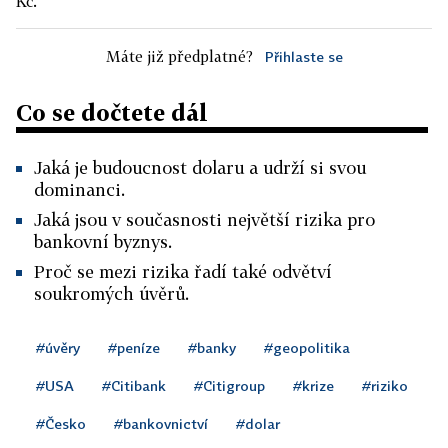
Kč.
Máte již předplatné?
Přihlaste se
Co se dočtete dál
Jaká je budoucnost dolaru a udrží si svou
dominanci.
Jaká jsou v současnosti největší rizika pro
bankovní byznys.
Proč se mezi rizika řadí také odvětví
soukromých úvěrů.
#úvěry
#peníze
#banky
#geopolitika
#USA
#Citibank
#Citigroup
#krize
#riziko
#Česko
#bankovnictví
#dolar