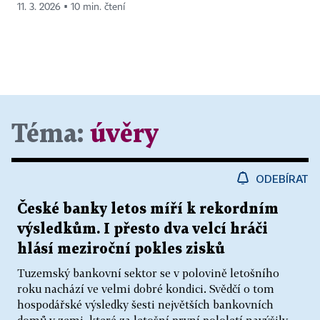
11. 3. 2026 ▪ 10 min. čtení
Téma:
úvěry
ODEBÍRAT
České banky letos míří k rekordním
výsledkům. I přesto dva velcí hráči
hlásí meziroční pokles zisků
Tuzemský bankovní sektor se v polovině letošního
roku nachází ve velmi dobré kondici. Svědčí o tom
hospodářské výsledky šesti největších bankovních
domů v zemi, které za letošní první pololetí navýšily