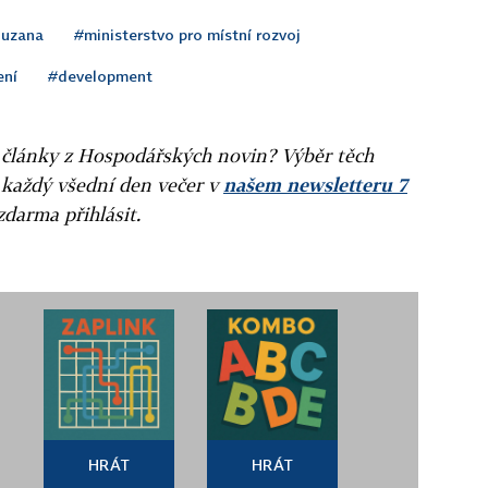
Zuzana
#ministerstvo pro místní rozvoj
ení
#development
ní články z Hospodářských novin? Výběr těch
 každý všední den večer v
našem newsletteru 7
zdarma přihlásit.
HRÁT
HRÁT