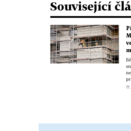
Související čl
P
M
v
m
Bě
sn
ne
pr
17.