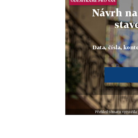
ODEMYKÁME PRO VÁS
Návrh na
stav
Data, čísla, konte
Přehled tématu vytvořila