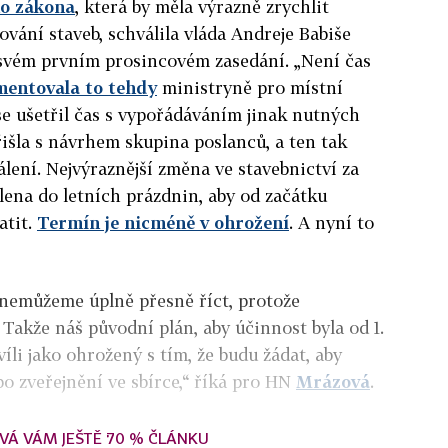
ho zákona
, která by měla výrazně zrychlit
vání staveb, schválila vláda Andreje Babiše
svém prvním prosincovém zasedání. „Není čas
entovala to tehdy
ministryně pro místní
e ušetřil čas s vypořádáváním jinak nutných
išla s návrhem skupina poslanců, a ten tak
álení. Nejvýraznější změna ve stavebnictví za
lena do letních prázdnin, aby od začátku
atit.
Termín je nicméně v ohrožení
. A nyní to
nemůžeme úplně přesně říct, protože
 Takže náš původní plán, aby účinnost byla od 1.
íli jako ohrožený s tím, že budu žádat, aby
o zveřejnění ve sbírce,“ říká pro HN
Mrázová
.
VÁ VÁM JEŠTĚ 70 % ČLÁNKU