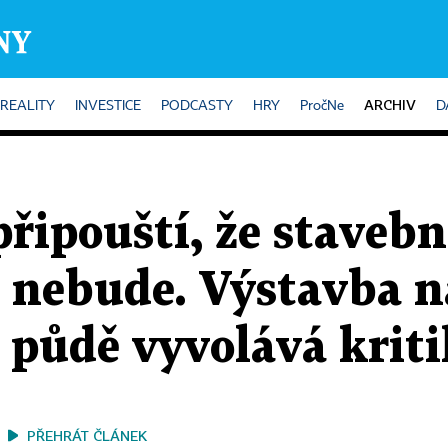
ARCHIV
REALITY
INVESTICE
PODCASTY
HRY
PročNe
D
řipouští, že stavebn
 nebude. Výstavba n
 půdě vyvolává krit
PŘEHRÁT ČLÁNEK