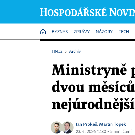
HOME
BYZNYS
ZPRÁVY
NÁZORY
TECH
HN.cz
›
Archiv
Ministryně p
dvou měsíců
nejúrodnější
Jan Prokeš
Martin Ťopek
,
23. 4. 2026 12:30 ▪ 5 min. čtení