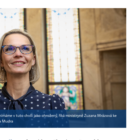
vnímáme v tuto chvíli jako ohrožený, říká ministryně Zuzana Mrázová ke
a Mudra