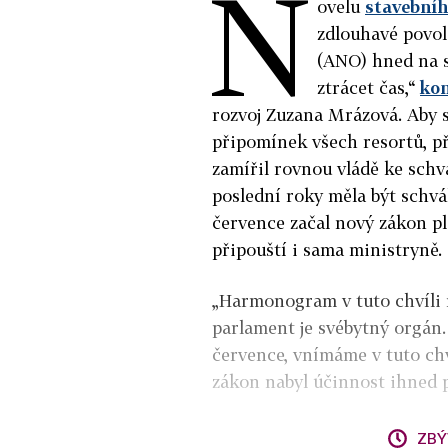
N
ovelu
stavební
zdlouhavé povolo
(ANO) hned na 
ztrácet čas,“
kom
rozvoj Zuzana Mrázová. Aby s
připomínek všech resortů, př
zamířil rovnou vládě ke schv
poslední roky měla být schvá
července začal nový zákon pl
připouští i sama ministryně.
„Harmonogram v tuto chvíli 
parlament je svébytný orgán.
července, vnímáme v tuto chv
zákon nabyl účinnost ihned p
ZBÝ