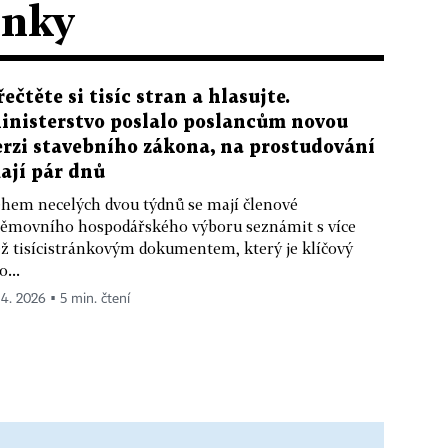
ánky
řečtěte si tisíc stran a hlasujte.
inisterstvo poslalo poslancům novou
erzi stavebního zákona, na prostudování
ají pár dnů
hem necelých dvou týdnů se mají členové
ěmovního hospodářského výboru seznámit s více
ž tisícistránkovým dokumentem, který je klíčový
o...
 4. 2026 ▪ 5 min. čtení