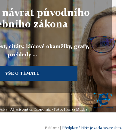
 návrat původního
ebního zákona
xt, citáty, klíčové okamžiky, grafy,
přehledy ...
VŠE O TÉMATU
 Aika - AI asistentka Economia • Foto: Honza Mudra
|
Předplatné HN+ je zcela bez reklam.