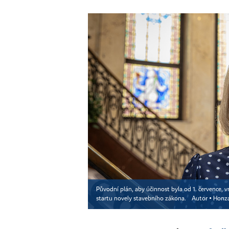
Původní plán, aby účinnost byla od 1. července, 
startu novely stavebního zákona.
Autor ▪
Honz