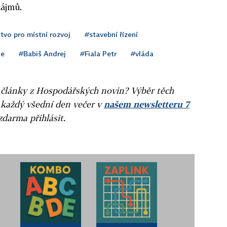
zájmů.
tvo pro místní rozvoj
#stavební řízení
ce
#Babiš Andrej
#Fiala Petr
#vláda
ní články z Hospodářských novin? Výběr těch
 každý všední den večer v
našem newsletteru 7
zdarma přihlásit.