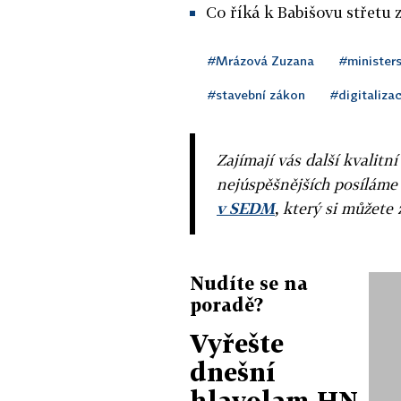
Co říká k Babišovu střetu 
#Mrázová Zuzana
#ministers
#stavební zákon
#digitaliza
Zajímají vás další kvalit
nejúspěšnějších posíláme
v SEDM
, který si můžete 
Nudíte se na
poradě?
Vyřešte
dnešní
hlavolam HN