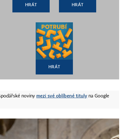
HRÁT
HRÁT
HRÁT
mezi své oblíbené tituly
ospodářské noviny
na Google