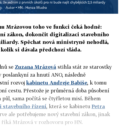
 že jedním z prvních úkolů pro ni bude najít chybějících 2,5 miliardy
y.
Autor ▪
HN - Honza Mudra
u Mrázovou toho ve funkci čeká hodně:
ní zákon, dokončit digitalizaci stavebního
miliardy. Spěchat nová ministryně nehodlá,
kolik si dávala předchozí vláda.
dnů se
Zuzana Mrázová
stihla stát ze starostky
y poslankyní za hnutí ANO, následně
stní rozvoj
kabinetu Andreje Babiše
, k tomu
ební cestu. Přestože je průměrná doba působení
a půl, sama počítá se čtyřletou misí. Během
i stavebního řízení
, která se kabinetu
Petra
prve ale potřebujeme nový stavební zákon, jinak
“ říká Mrázová v rozhovoru pro HN.