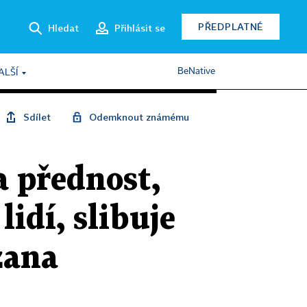
PŘEDPLATNÉ
Hledat
Přihlásit se
BeNative
ALŠÍ
Sdílet
Odemknout známému
 přednost,
idí, slibuje
zana