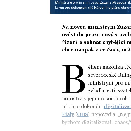
Ministryně pro místní rozvoj Zuzana Mrázová říká,
korun pro dokončení cílů Národního plánu obnov
Na novou ministryni Zuzan
uvést do praxe nový staveb
řízení a sehnat chybějící 
chce naopak více času, než 
B
ěhem několika tý
severočeské Bílin
ministryní pro mí
zvládla ještě svat
ministra v jejím resortu rok 
ní chce dokončit
digitalizac
Fialy
(
ODS
) nepovedla. „Nej
bychom digitalizovali chaos,