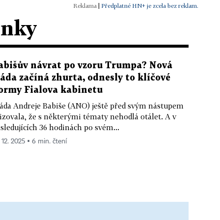
|
Předplatné HN+ je zcela bez reklam.
ánky
abišův návrat po vzoru Trumpa? Nová
láda začíná zhurta, odnesly to klíčové
ormy Fialova kabinetu
áda Andreje Babiše (ANO) ještě před svým nástupem
izovala, že s některými tématy nehodlá otálet. A v
sledujících 36 hodinách po svém...
 12. 2025 ▪ 6 min. čtení