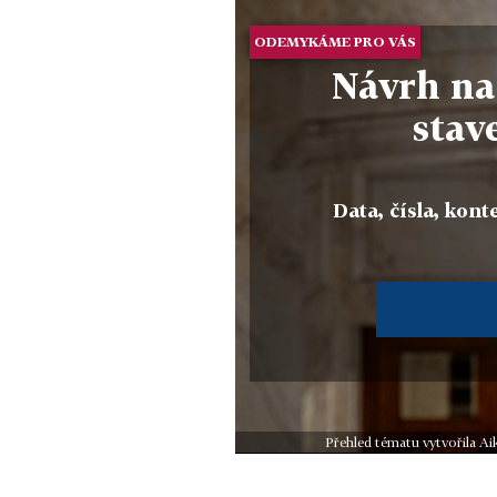
ODEMYKÁME PRO VÁS
Návrh na
stav
Data, čísla, konte
Přehled tématu vytvořila A