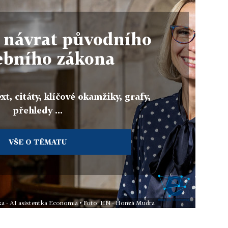
 návrat původního
ebního zákona
xt, citáty, klíčové okamžiky, grafy,
přehledy ...
VŠE O TÉMATU
ika - AI asistentka Economia • Foto: HN - Honza Mudra