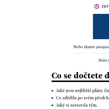
ZBÝ
Nebo zkuste
předpla
Máte j
Co se dočtete 
Jaké jsou nejbližší plány 
Co zdědila po svém předch
Jaký si sestavila tým.