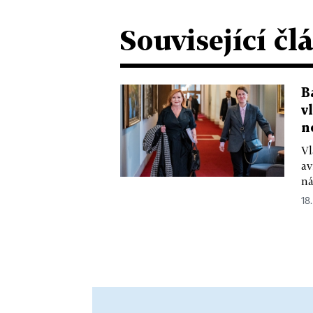
Související čl
B
v
n
Vl
av
ná
18.