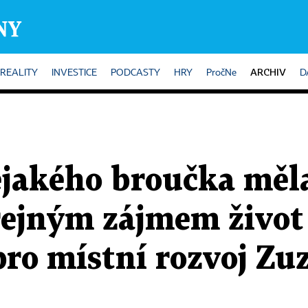
ARCHIV
REALITY
INVESTICE
PODCASTY
HRY
PročNe
D
jakého broučka měla
ejným zájmem život l
pro místní rozvoj Zu