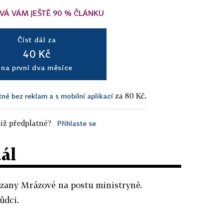
VÁ VÁM JEŠTĚ 90 % ČLÁNKU
Číst dál za
40 Kč
na první dva měsíce
za 80 Kč.
tné bez reklam a s mobilní aplikací
iž předplatné?
Přihlaste se
dál
Zuzany Mrázové na postu ministryně.
ůdci.