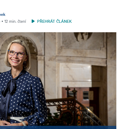
pek
PŘEHRÁT ČLÁNEK
 ▪ 12 min. čtení