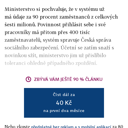
Ministerstvo si pochvaluje, že v systému už
má údaje za 90 procent zaměstnanců z celkových
šesti milionů. Povinnost přihlásit sebe i své
pracovníky má přitom přes 400 tisíc
zaměstnavatelů, systém spravuje Česká správa
sociálního zabezpečení. Účetní se zatím snaží s
novinkou sžít, ministerstvo jim už přislíbilo
toleranci ohledně případného zpoždění.
ZBÝVÁ VÁM JEŠTĚ 90 % ČLÁNKU
Číst dál za
40 Kč
na první dva měsíce
Nebo zkuste
za 80
předplatné bez reklam a s mobilní aplikací