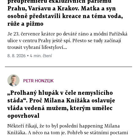
předpremiéru exkluzivních parfémů
Prahu, Varšavu a Krakov. Matka a syn
osobně představili kreace na téma voda,
růže a pižmo
Je 23. července krátce po deváté ráno a módní Pařížská
ulice v centru Prahy ještě spí. Přesto se tudy začínají
trousit vybraní lifestyloví...
8. 8. 2026 ▪ 4 min. čtení
PETR HONZEJK
„Prolhaný hlupák v čele nemyslícího
stáda“. Proč Milana Knížáka oslavuje
vláda vedená mužem, kterým umělec
opovrhoval
Někteří říkají, že to byl poslední happening Milana
Knížáka. A něco na tom je. Pohřeb se státními poctami