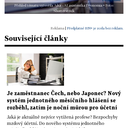
Přehled tématu vytvořila Aika - AI asistentka Economia • Foto:
Shutterstock
|
Předplatné HN+ je zcela bez reklam.
Související články
Je zaměstnanec Čech, nebo Japonec? Nový
systém jednotného měsíčního hlášení se
rozběhl, zatím je noční můrou pro účetní
Jaká je aktuálně nejvíce vytížená profese? Bezpochyby
mzdový účetní. Do nového systému jednotného