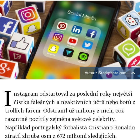
Autor ▪
iStockphoto.com
I
nstagram odstartoval za poslední roky největší
čistku falešných a neaktivních účtů nebo botů z
trollích farem. Odstranil už miliony z nich, což
razantně pocítily zejména světové celebrity.
Například portugalský fotbalista Cristiano Ronaldo
ztratil zhruba osm z 672 milionů sledujících.