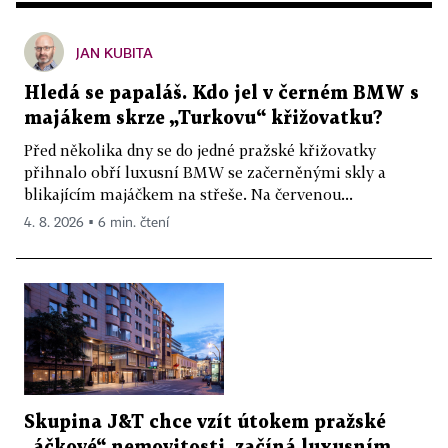
JAN KUBITA
Hledá se papaláš. Kdo jel v černém BMW s
majákem skrze „Turkovu“ křižovatku?
Před několika dny se do jedné pražské křižovatky
přihnalo obří luxusní BMW se začerněnými skly a
blikajícím majáčkem na střeše. Na červenou...
4. 8. 2026 ▪ 6 min. čtení
Skupina J&T chce vzít útokem pražské
„áčkové“ nemovitosti, začíná luxusním