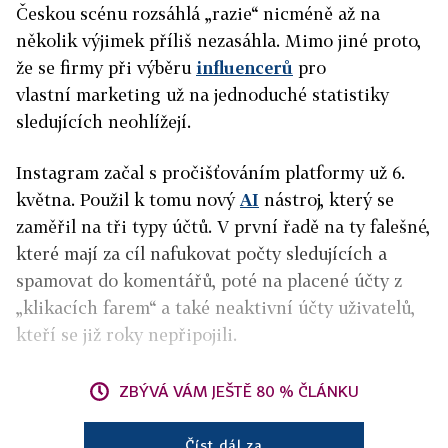
Českou scénu rozsáhlá „razie“ nicméně až na
několik výjimek příliš nezasáhla. Mimo jiné proto,
že se firmy při výběru
influencerů
pro
vlastní marketing už na jednoduché statistiky
sledujících neohlížejí.
Instagram začal s pročišťováním platformy už 6.
května. Použil k tomu nový
AI
nástroj, který se
zaměřil na tři typy účtů. V první řadě na ty falešné,
které mají za cíl nafukovat počty sledujících a
spamovat do komentářů, poté na placené účty z
„klikacích farem“ a také neaktivní účty uživatelů,
kteří se již roky nepřipojili.
ZBÝVÁ VÁM JEŠTĚ 80 % ČLÁNKU
Číst dál za