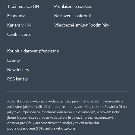
Tiráž redakce HN
Prohlášení o cookies
Economia
Nastavení soukromí
Kariéra v HN
Všeobecné smluvní podmínky
Ceník inzerce
Koupit / darovat předplatné
Eventy
Newslettery
×
RSS kanály
Autorská práva vykonává vydavatel. Bez písemného svolení vydavatele je
zakázáno jakékoli užití částí nebo celku díla, zejména rozmnožování a šíření
jakýmkoli způsobem, mechanickým nebo elektronickým, v českém nebo
jiném jazyce. Bez souhlasu vydavatele je zakázáno též rozmnožování
obsahu pro účely automatizované analýzy textů nebo dat
podle ustanovení § 39c autorského zákona.