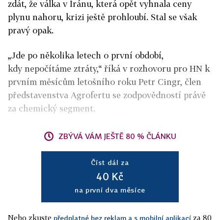
zdát, že válka v Íránu, která opět vyhnala ceny
plynu nahoru, krizi ještě prohloubí. Stal se však
pravý opak.
„Jde po několika letech o první období,
kdy nepočítáme ztráty,“ říká v rozhovoru pro HN k
prvním měsícům letošního roku Petr Cingr, člen
představenstva Agrofertu se zodpovědností právě
za chemický segment.
ZBÝVÁ VÁM JEŠTĚ 80 % ČLÁNKU
Číst dál za
40 Kč
na první dva měsíce
Nebo zkuste
za 80
předplatné bez reklam a s mobilní aplikací