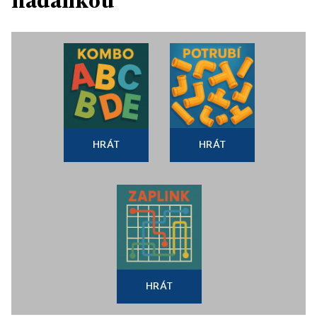
hádankou
HRÁT
HRÁT
HRÁT