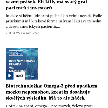
vezmi prášek. Eli Lilly má svatý grál
pacientů i investorů
Injekce si běžní lidé sami píchají jen velmi neradi. Podle
průzkumů má k takové formě užívání léků averzi sedm
z deseti amerických pacientů....
7. 8. 2026 ▪ 4 min. čtení
16:13
Biotechnoložka: Omega-3 před úpadkem
mozku nepomohou, kreatin dosahuje
skvělých výsledků. Má to ale háček
Hořčík na spaní, omega-3 pro mozek, železo proti