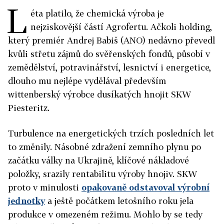
L
éta platilo, že chemická výroba je
nejziskovější částí Agrofertu. Ačkoli holding,
který premiér Andrej Babiš (ANO) nedávno převedl
kvůli střetu zájmů do svěřenských fondů, působí v
zemědělství, potravinářství, lesnictví i energetice,
dlouho mu nejlépe vydělával především
wittenberský výrobce dusíkatých hnojit SKW
Piesteritz.
Turbulence na energetických trzích posledních let
to změnily. Násobné zdražení zemního plynu po
začátku války na Ukrajině, klíčové nákladové
položky, srazily rentabilitu výroby hnojiv. SKW
proto v minulosti
opakovaně odstavoval výrobní
jednotky
a ještě počátkem letošního roku jela
produkce v omezeném režimu. Mohlo by se tedy