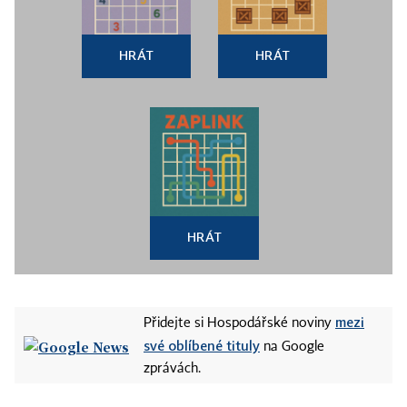
HRÁT
HRÁT
HRÁT
mezi
Přidejte si Hospodářské noviny
své oblíbené tituly
na Google
zprávách.