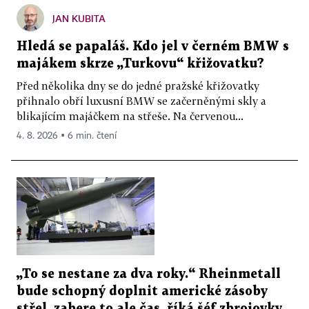
JAN KUBITA
Hledá se papaláš. Kdo jel v černém BMW s
majákem skrze „Turkovu“ křižovatku?
Před několika dny se do jedné pražské křižovatky
přihnalo obří luxusní BMW se začerněnými skly a
blikajícím majáčkem na střeše. Na červenou...
4. 8. 2026 ▪ 6 min. čtení
„To se nestane za dva roky.“ Rheinmetall
bude schopný doplnit americké zásoby
střel, zabere to ale čas, říká šéf zbrojovky