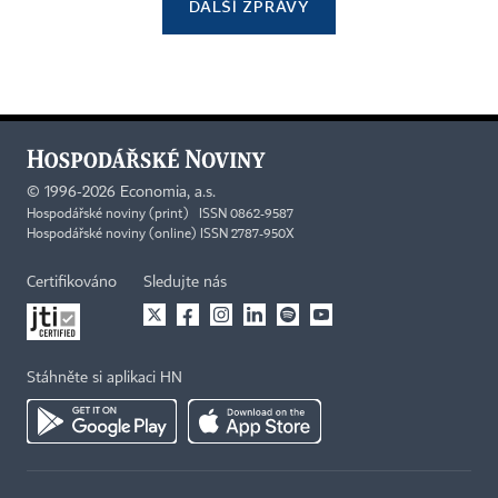
DALŠÍ ZPRÁVY
©
1996-2026
Economia, a.s.
Hospodářské noviny (print) ISSN 0862-9587
Hospodářské noviny (online) ISSN 2787-950X
Certifikováno
Sledujte nás
Stáhněte si aplikaci HN