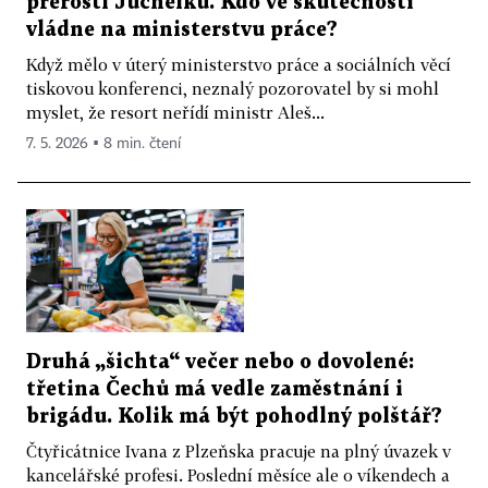
přerostl Juchelku. Kdo ve skutečnosti
vládne na ministerstvu práce?
Když mělo v úterý ministerstvo práce a sociálních věcí
tiskovou konferenci, neznalý pozorovatel by si mohl
myslet, že resort neřídí ministr Aleš...
7. 5. 2026 ▪ 8 min. čtení
Druhá „šichta“ večer nebo o dovolené:
třetina Čechů má vedle zaměstnání i
brigádu. Kolik má být pohodlný polštář?
Čtyřicátnice Ivana z Plzeňska pracuje na plný úvazek v
kancelářské profesi. Poslední měsíce ale o víkendech a