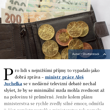
Autor ▪
Shutterstock
P
ro lidi s nejnižšími příjmy to vypadalo jako
dobrá zpráva –
ministr práce Aleš
Juchelka
se v nedávné televizní debatě nechal
slyšet, že by se minimální mzda mohla zvednout až
na polovinu té průměrné. Jenže kolem plánu
ministerstva se rychle zvedly silné emoce, odmítla