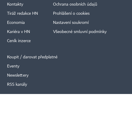
Kontakty
Ochrana osobních údajů
Tiráž redakce HN
Prohlášení o cookies
×
Economia
Nastavení soukromí
Kariéra v HN
Všeobecné smluvní podmínky
Ceník inzerce
Koupit / darovat předplatné
Eventy
Newslettery
RSS kanály
Autorská práva vykonává vydavatel. Bez písemného svolení vydavatele je
zakázáno jakékoli užití částí nebo celku díla, zejména rozmnožování a šíření
jakýmkoli způsobem, mechanickým nebo elektronickým, v českém nebo
jiném jazyce. Bez souhlasu vydavatele je zakázáno též rozmnožování
obsahu pro účely automatizované analýzy textů nebo dat