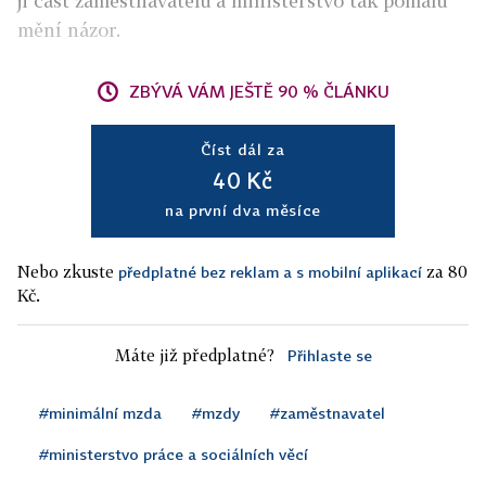
ji část zaměstnavatelů a ministerstvo tak pomalu
mění názor.
ZBÝVÁ VÁM JEŠTĚ 90 % ČLÁNKU
Číst dál za
40 Kč
na první dva měsíce
Nebo zkuste
za 80
předplatné bez reklam a s mobilní aplikací
Kč.
Máte již předplatné?
Přihlaste se
#minimální mzda
#mzdy
#zaměstnavatel
#ministerstvo práce a sociálních věcí