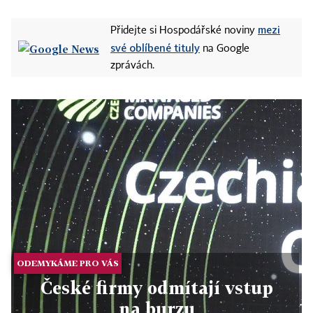
mezi
Přidejte si Hospodářské noviny
své oblíbené tituly
na Google
zprávách.
ODEMYKÁME PRO VÁS
České firmy odmítají vstup
na burzu