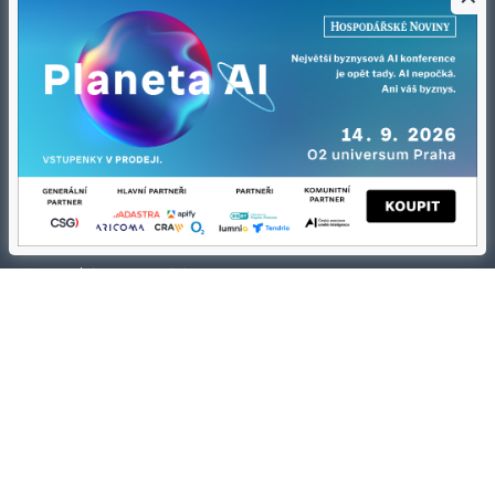
Kontakty
Ochrana osobních údajů
Tiráž redakce HN
Prohlášení o cookies
Economia
Nastavení soukromí
Kariéra v HN
Všeobecné smluvní podmínky
Ceník inzerce
Koupit / darovat předplatné
Eventy
Newslettery
RSS kanály
Autorská práva vykonává vydavatel. Bez písemného svolení vydavatele je
zakázáno jakékoli užití částí nebo celku díla, zejména rozmnožování a šíření