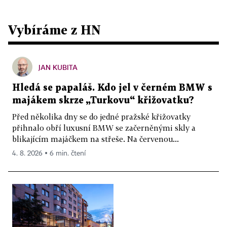
Vybíráme z HN
JAN KUBITA
Hledá se papaláš. Kdo jel v černém BMW s
majákem skrze „Turkovu“ křižovatku?
Před několika dny se do jedné pražské křižovatky
přihnalo obří luxusní BMW se začerněnými skly a
blikajícím majáčkem na střeše. Na červenou...
4. 8. 2026 ▪ 6 min. čtení