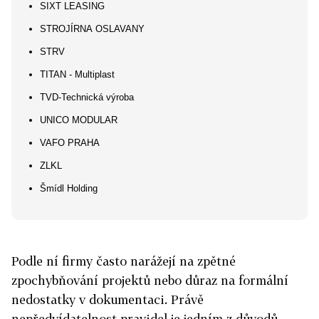
SIXT LEASING
STROJÍRNA OSLAVANY
STRV
TITAN - Multiplast
TVD-Technická výroba
UNICO MODULAR
VAFO PRAHA
ZLKL
Šmídl Holding
Podle ní firmy často narážejí na zpětné
zpochybňování projektů nebo důraz na formální
nedostatky v dokumentaci. Právě
nepředvídatelnost pravidel je jedním z důvodů,