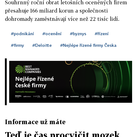
Souhrnný roční obrat letošních oceněných firem
přesahuje 166 miliard korun a společnosti
dohromady zaměstnávají více než 22 tisíc lidí.
#podnikání
#ocenění
#byznys
#řízení
#firmy
#Deloitte
#Nejlépe řízené firmy Česka
Informace už máte
Teď je čas procvičit mozek