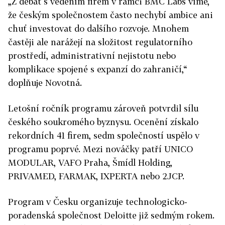
„Z debat s vedením firem v rámci BMC Labs víme,
že českým společnostem často nechybí ambice ani
chuť investovat do dalšího rozvoje. Mnohem
častěji ale narážejí na složitost regulatorního
prostředí, administrativní nejistotu nebo
komplikace spojené s expanzí do zahraničí,“
doplňuje Novotná.
Letošní ročník programu zároveň potvrdil sílu
českého soukromého byznysu. Ocenění získalo
rekordních 41 firem, sedm společností uspělo v
programu poprvé. Mezi nováčky patří UNICO
MODULAR, VAFO Praha, Šmídl Holding,
PRIVAMED, FARMAK, IXPERTA nebo 2JCP.
Program v Česku organizuje technologicko-
poradenská společnost Deloitte již sedmým rokem.