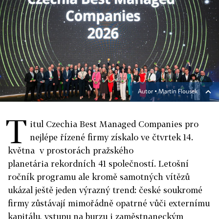
Autor ▪
Martin Flousek
T
itul Czechia Best Managed Companies pro
nejlépe řízené firmy získalo ve čtvrtek 14.
května v prostorách pražského
planetária rekordních 41 společností. Letošní
ročník programu ale kromě samotných vítězů
ukázal ještě jeden výrazný trend: české soukromé
firmy zůstávají mimořádně opatrné vůči externímu
kapitálu, vstupu na burzu i zaměstnaneckým