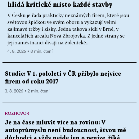
hlídá kritické místo každé stavby
V Česku je řada prakticky neznámých firem, které jsou
světovou špičkou ve svém oboru a vykazují velmi
zajímavé tržby i zisky. Jedna taková sídlí v Brně, v
kancelářích areálu Nová Zbrojovka. Z jedné strany se
její zaměstnanci dívají na židenické...
4. 8. 2026 ▪ 8 min. čtení
Studie: V 1. pololetí v ČR přibylo nejvíce
firem od roku 2017
3. 8. 2026 ▪ 2 min. čtení
ROZHOVOR
Je na čase mluvit více na rovinu: V
autoprůmyslu není budoucnost, štvou mě
důchodci a vždy nejde jen o peníze, říká