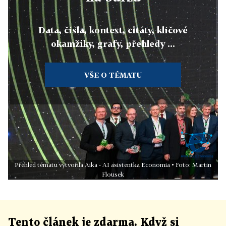
Data, čísla, kontext, citáty, klíčové
okamžiky, grafy, přehledy ...
VŠE O TÉMATU
Přehled tématu vytvořila Aika - AI asistentka Economia • Foto: Martin
Flousek
Tento článek
je
zdarma. Když si