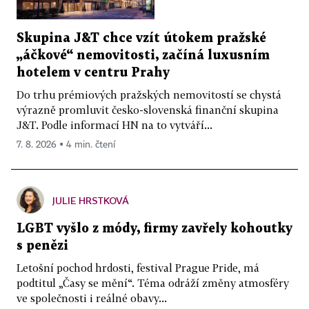
Skupina J&T chce vzít útokem pražské
„áčkové“ nemovitosti, začíná luxusním
hotelem v centru Prahy
Do trhu prémiových pražských nemovitostí se chystá
výrazně promluvit česko-slovenská finanční skupina
J&T. Podle informací HN na to vytváří...
7. 8. 2026 ▪ 4 min. čtení
JULIE HRSTKOVÁ
LGBT vyšlo z módy, firmy zavřely kohoutky
s penězi
Letošní pochod hrdosti, festival Prague Pride, má
podtitul „Časy se mění“. Téma odráží změny atmosféry
ve společnosti i reálné obavy...