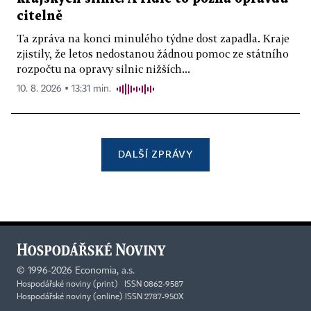
citelně
Ta zpráva na konci minulého týdne dost zapadla. Kraje
zjistily, že letos nedostanou žádnou pomoc ze státního
rozpočtu na opravy silnic nižších...
10. 8. 2026 ▪ 13:31 min.
DALŠÍ ZPRÁVY
©
1996-2026
Economia, a.s.
Hospodářské noviny (print) ISSN 0862-9587
Hospodářské noviny (online) ISSN 2787-950X