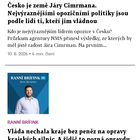
Česko je země Járy Cimrmana.
Nejvýraznějšími opozičními politiky jsou
podle lidí ti, kteří jim vládnou
Kdo je nejvýraznějším lídrem opozice v Česku?
Průzkum agentury NMS přinesl výsledky, ze kterých by
měl jistě radost Jára Cimrman. Na prvním...
10. 8. 2026 ▪ 4 min. čtení
RANNÍ BRÍFINK
Vláda nechala kraje bez peněz na opravy
krajských silnic. A řidič to pozná opravdu