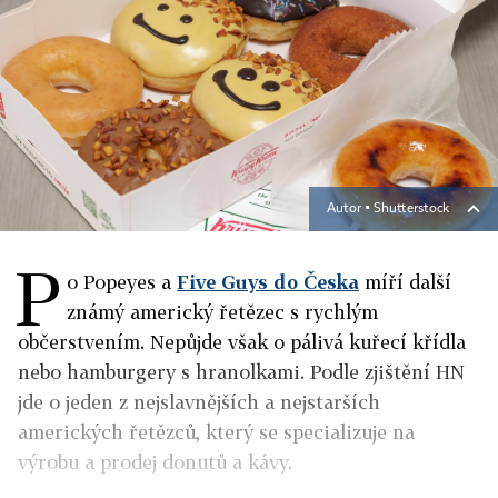
Autor ▪
Shutterstock
P
o Popeyes a
Five Guys do Česka
míří další
známý americký řetězec s rychlým
občerstvením. Nepůjde však o pálivá kuřecí křídla
nebo hamburgery s hranolkami. Podle zjištění HN
jde o jeden z nejslavnějších a nejstarších
amerických řetězců, který se specializuje na
výrobu a prodej donutů a kávy.