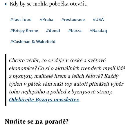
Kdy by se mohla pobočka otevřít.
#fast food
#Praha
#restaurace
#USA
#Krispy Kreme
#donut
#burza
#Nasdaq
#Cushman & Wakefield
Chcete vědět, co se děje v české a světové
ekonomice? Co si o aktuálních trendech myslí lidé
z byznysu, majitelé firem a jejich šéfové? Každý
týden v pátek vám naši top autoři přinášejí výběr
toho nejlepšího a pohled z byznysové strany.
Odebírejte Byznys newsletter.
Nudíte se na poradě?