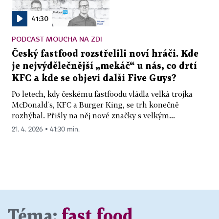
41:30
PODCAST MOUCHA NA ZDI
Český fastfood rozstřelili noví hráči. Kde
je nejvýdělečnější „mekáč“ u nás, co drtí
KFC a kde se objeví další Five Guys?
Po letech, kdy českému fastfoodu vládla velká trojka
McDonald´s, KFC a Burger King, se trh konečně
rozhýbal. Přišly na něj nové značky s velkým...
21. 4. 2026 ▪ 41:30 min.
Téma:
fast food