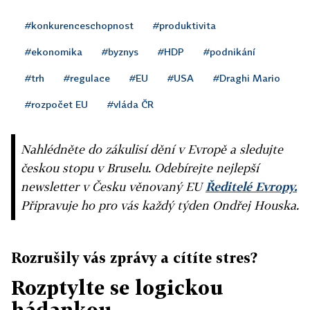
#konkurenceschopnost
#produktivita
#ekonomika
#byznys
#HDP
#podnikání
#trh
#regulace
#EU
#USA
#Draghi Mario
#rozpočet EU
#vláda ČR
Nahlédněte do zákulisí dění v Evropě a sledujte
českou stopu v Bruselu. Odebírejte nejlepší
newsletter v Česku věnovaný EU
Ředitelé Evropy.
Připravuje ho pro vás každý týden Ondřej Houska.
Rozrušily vás zprávy a cítíte stres?
Rozptylte se logickou
hádankou