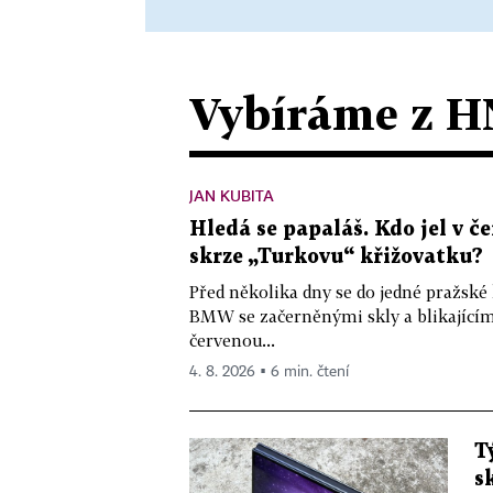
Vybíráme z H
JAN KUBITA
Hledá se papaláš. Kdo jel v
skrze „Turkovu“ křižovatku?
Před několika dny se do jedné pražské
BMW se začerněnými skly a blikající
červenou...
4. 8. 2026 ▪ 6 min. čtení
T
s