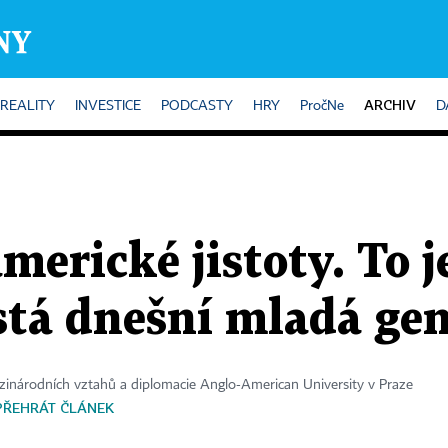
ARCHIV
REALITY
INVESTICE
PODCASTY
HRY
PročNe
D
merické jistoty. To j
stá dnešní mladá ge
inárodních vztahů a diplomacie Anglo-American University v Praze
PŘEHRÁT ČLÁNEK