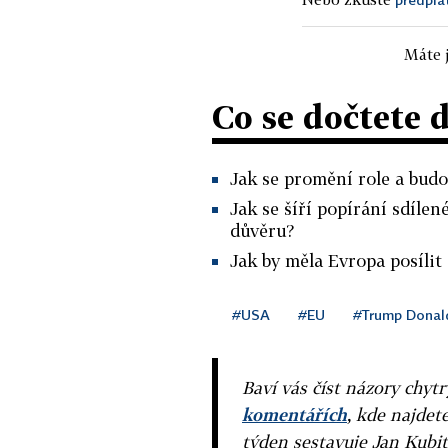
Máte j
Co se dočtete 
Jak se promění role a bu
Jak se šíří popírání sdíle
důvěru?
Jak by měla Evropa posílit
#USA
#EU
#Trump Donal
Baví vás číst názory chytr
komentářích
, kde najdet
týden sestavuje Jan Kubit