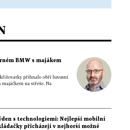
N
 černém BMW s majákem
 křižovatky přihnalo obří luxusní
m majáčkem na střeše. Na
ýden s technologiemi: Nejlepší mobilní
kládačky přicházejí v nejhorší možné