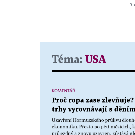
3.
Téma:
USA
KOMENTÁŘ
Proč ropa zase zlevňuje?
trhy vyrovnávají s dění
Uzavření Hormuzského průlivu dlouhod
ekonomiku. Přesto po pěti měsících, kd
průjezdný a znovu uzavřen, zůstává gl