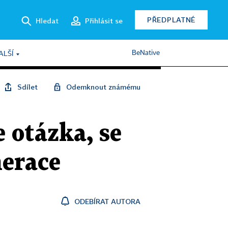
PŘEDPLATNÉ
Hledat
Přihlásit se
BeNative
ALŠÍ
Sdílet
Odemknout známému
e otázka, se
nerace
ODEBÍRAT AUTORA