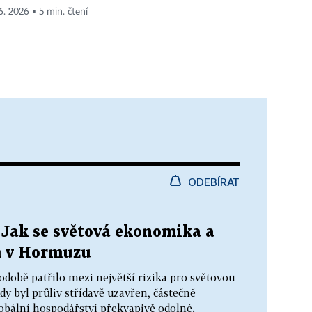
 6. 2026 ▪ 5 min. čtení
ODEBÍRAT
 Jak se světová ekonomika a
m v Hormuzu
obě patřilo mezi největší rizika pro světovou
y byl průliv střídavě uzavřen, částečně
obální hospodářství překvapivě odolné.