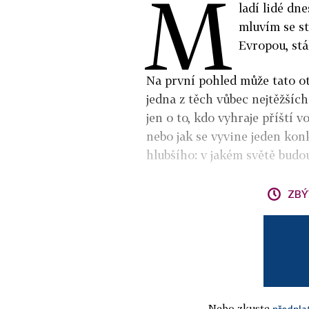
M
ladí lidé dne
mluvím se st
Evropou, stá
Na první pohled může tato otá
jedna z těch vůbec nejtěžší
jen o to, kdo vyhraje příští 
nebo jak se vyvine jeden konk
hlubšího: v jakém světě budou
ZBÝ
Nebo zkuste
předpla