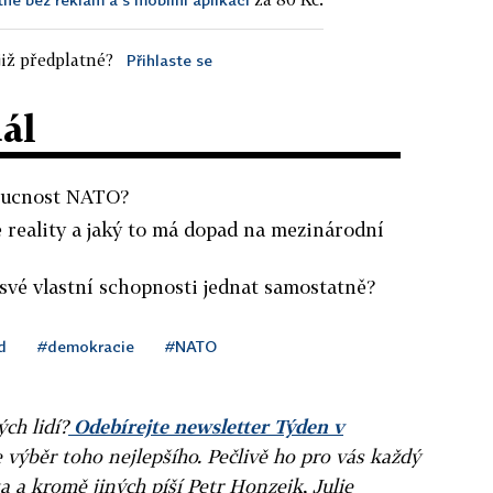
iž předplatné?
Přihlaste se
dál
doucnost NATO?
né reality a jaký to má dopad na mezinárodní
 své vlastní schopnosti jednat samostatně?
d
#demokracie
#NATO
ých lidí?
Odebírejte newsletter Týden v
e výběr toho nejlepšího. Pečlivě ho pro vás každý
a a kromě jiných píší Petr Honzejk, Julie