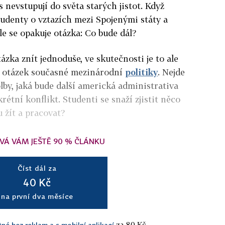
s nevstupují do světa starých jistot. Když
udenty o vztazích mezi Spojenými státy a
le se opakuje otázka: Co bude dál?
zka znít jednoduše, ve skutečnosti je to ale
ch otázek současné mezinárodní
politiky
. Nejde
volby, jaká bude další americká administrativa
rétní konflikt. Studenti se snaží zjistit něco
 žít a pracovat?
VÁ VÁM JEŠTĚ 90 % ČLÁNKU
Číst dál za
40 Kč
na první dva měsíce
za 80 Kč.
tné bez reklam a s mobilní aplikací