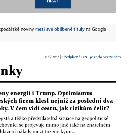
HRÁT
mezi své oblíbené tituly
ospodářské noviny
na Google
|
Předplatné HN+ je zcela bez reklam.
ánky
eny energií i Trump. Optimismus
eských firem klesl nejníž za poslední dva
oky. V čem vidí cestu, jak rizikům čelit?
jistá a těžko předvídatelná situace na geopolitické
chovnici se projevuje mimo jiné také na znatelném
hlazení nálady mezi tuzemskými...