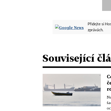
Přidejte si H
zprávách.
Související čl
C
č
r
Ne
ša
oc