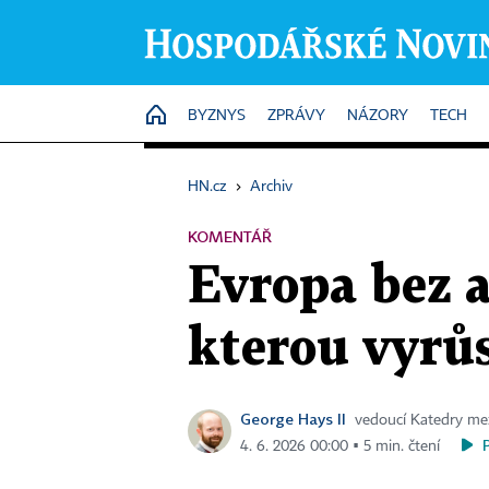
HOME
BYZNYS
ZPRÁVY
NÁZORY
TECH
HN.cz
›
Archiv
KOMENTÁŘ
Evropa bez a
kterou vyrů
George Hays II
vedoucí Katedry mez
4. 6. 2026 00:00 ▪ 5 min. čtení