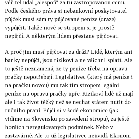
věřitel udal „alespoň“ za tu zastropovanou cenu.
Podle českého práva si nebankovní poskytovatel
půjček musí sám ty půjčované peníze (draze)
vypůjčit. Takže nově se stropem si je prostě
nepůjčí. A některým lidem přestane půjčovat.
A proč jim musí půjčovat za dráž? Lidé, kterým ani
banky nepůjčí, jsou rizikoví a ne všichni splatí. Ale
to ještě neznamená, že ty peníze třeba na opravu
pračky nepotřebují. Legislativec (který má peníze i
na pračku novou) mu tak tím stropem legální
peníze na opravu pračky upře. Rizikoví lidé už mají
ale i tak život těžký než se nechat státem nutit do
ručního praní. Půjčí si v šedé ekonomice (jak
vidíme na Slovensku po zavedení stropu), za ještě
horších neregulovaných podmínek. Nebo v
zastavárně. Ale to už legislativec neuvidí. Ekonom