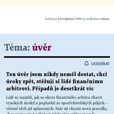
|
Předplatné HN+ je zcela bez reklam.
Téma:
úvěr
ODEBÍRAT
Ten úvěr jsem nikdy neměl dostat, chci
úroky zpět, stěžují si lidé finančnímu
arbitrovi. Případů je desetkrát víc
Lidé se naučili, jak se skrze finančního arbitra zbavit
vysokých úroků a poplatků ze spotřebitelských půjček –
včetně těch již splacených. Stát už chystá nová pravidla,
chce mimo jiné zabránit účelovým stížnostem k