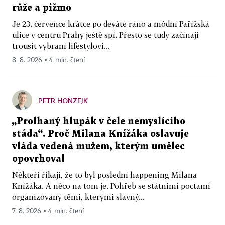
růže a pižmo
Je 23. července krátce po deváté ráno a módní Pařížská
ulice v centru Prahy ještě spí. Přesto se tudy začínají
trousit vybraní lifestyloví...
8. 8. 2026 ▪ 4 min. čtení
PETR HONZEJK
„Prolhaný hlupák v čele nemyslícího
stáda“. Proč Milana Knížáka oslavuje
vláda vedená mužem, kterým umělec
opovrhoval
Někteří říkají, že to byl poslední happening Milana
Knížáka. A něco na tom je. Pohřeb se státními poctami
organizovaný těmi, kterými slavný...
7. 8. 2026 ▪ 4 min. čtení