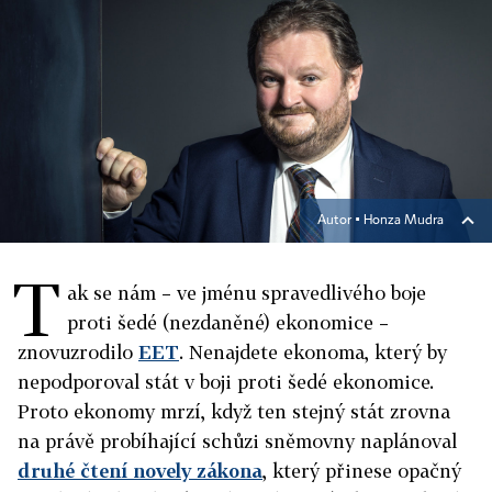
Autor ▪
Honza Mudra
T
ak se nám – ve jménu spravedlivého boje
proti šedé (nezdaněné) ekonomice –
znovuzrodilo
EET
. Nenajdete ekonoma, který by
nepodporoval stát v boji proti šedé ekonomice.
Proto ekonomy mrzí, když ten stejný stát zrovna
na právě probíhající schůzi sněmovny naplánoval
druhé čtení novely zákona
, který přinese opačný