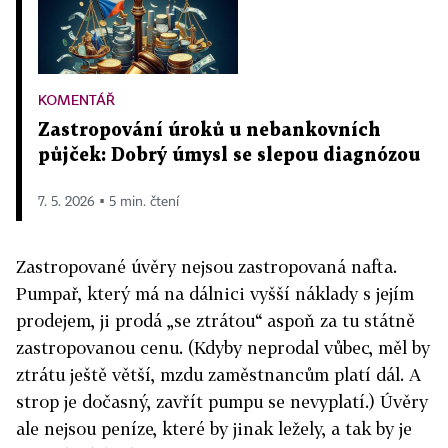
KOMENTÁŘ
Zastropování úroků u nebankovních
půjček: Dobrý úmysl se slepou diagnózou
7. 5. 2026 ▪ 5 min. čtení
Zastropované úvěry nejsou zastropovaná nafta.
Pumpař, který má na dálnici vyšší náklady s jejím
prodejem, ji prodá „se ztrátou“ aspoň za tu státně
zastropovanou cenu. (Kdyby neprodal vůbec, měl by
ztrátu ještě větší, mzdu zaměstnancům platí dál. A
strop je dočasný, zavřít pumpu se nevyplatí.) Úvěry
ale nejsou peníze, které by jinak ležely, a tak by je