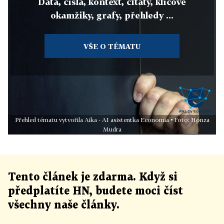
Data, čísla, kontext, citáty, klíčové
okamžiky, grafy, přehledy ...
VŠE O TÉMATU
Přehled tématu vytvořila Aika - AI asistentka Economia • Foto: Honza
Mudra
Tento článek
je
zdarma. Když si
předplatíte HN, budete moci číst
všechny naše články
.