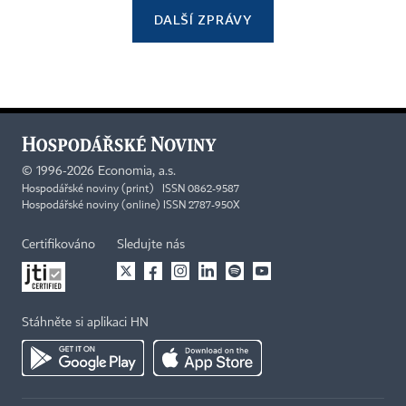
DALŠÍ ZPRÁVY
©
1996-2026
Economia, a.s.
Hospodářské noviny (print) ISSN 0862-9587
Hospodářské noviny (online) ISSN 2787-950X
Certifikováno
Sledujte nás
Stáhněte si aplikaci HN