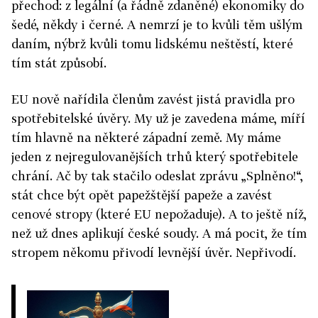
přechod: z legální (a řádně zdaněné) ekonomiky do
šedé, někdy i černé. A nemrzí je to kvůli těm ušlým
daním, nýbrž kvůli tomu lidskému neštěstí, které
tím stát způsobí.
EU nově nařídila členům zavést jistá pravidla pro
spotřebitelské úvěry. My už je zavedena máme, míří
tím hlavně na některé západní země. My máme
jeden z nejregulovanějších trhů který spotřebitele
chrání. Ač by tak stačilo odeslat zprávu „Splněno!“,
stát chce být opět papežštější papeže a zavést
cenové stropy (které EU nepožaduje). A to ještě níž,
než už dnes aplikují české soudy. A má pocit, že tím
stropem někomu přivodí levnější úvěr. Nepřivodí.