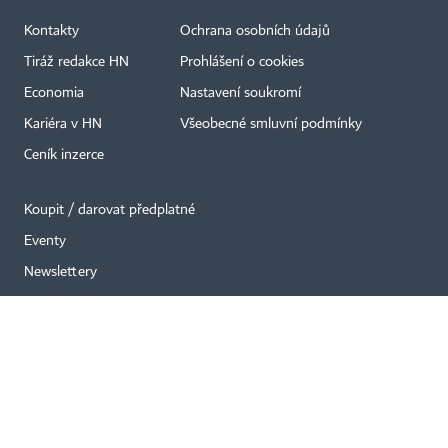
Kontakty
Ochrana osobních údajů
×
Tiráž redakce HN
Prohlášení o cookies
Economia
Nastavení soukromí
Kariéra v HN
Všeobecné smluvní podmínky
Ceník inzerce
Koupit / darovat předplatné
Eventy
Newslettery
RSS kanály
Autorská práva vykonává vydavatel. Bez písemného svolení vydavatele je
zakázáno jakékoli užití částí nebo celku díla, zejména rozmnožování a šíření
jakýmkoli způsobem, mechanickým nebo elektronickým, v českém nebo
jiném jazyce. Bez souhlasu vydavatele je zakázáno též rozmnožování