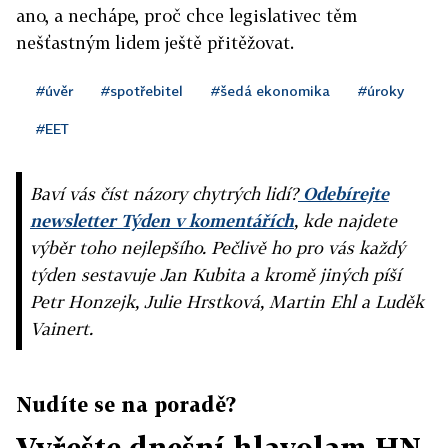
ano, a nechápe, proč chce legislativec těm
nešťastným lidem ještě přitěžovat.
#úvěr
#spotřebitel
#šedá ekonomika
#úroky
#EET
Baví vás číst názory chytrých lidí?
Odebírejte
newsletter Týden v komentářích
, kde najdete
výběr toho nejlepšího. Pečlivě ho pro vás každý
týden sestavuje Jan Kubita a kromě jiných píší
Petr Honzejk, Julie Hrstková, Martin Ehl a Luděk
Vainert.
Nudíte se na poradě?
Vyřešte dnešní hlavolam HN