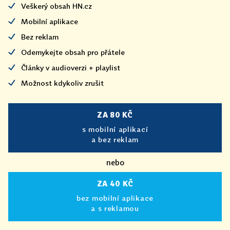
Veškerý obsah HN.cz
Mobilní aplikace
Bez reklam
Odemykejte obsah pro přátele
Články v audioverzi + playlist
Možnost kdykoliv zrušit
ZA 80 KČ
s mobilní aplikací
a bez reklam
nebo
ZA 40 KČ
bez mobilní aplikace
a s reklamou