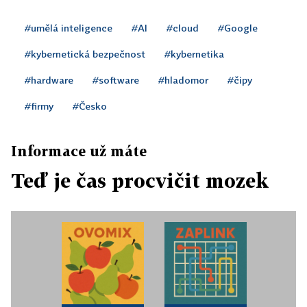
#umělá inteligence
#AI
#cloud
#Google
#kybernetická bezpečnost
#kybernetika
#hardware
#software
#hladomor
#čipy
#firmy
#Česko
Informace už máte
Teď je čas procvičit mozek