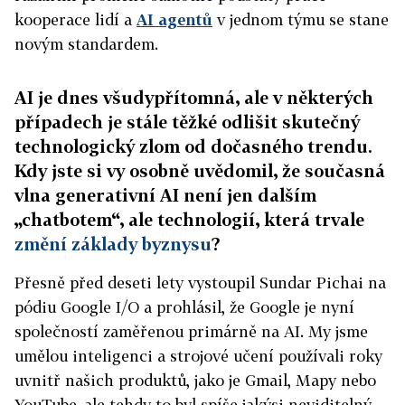
kooperace lidí a
AI agentů
v jednom týmu se stane
novým standardem.
AI je dnes všudypřítomná, ale v některých
případech je stále těžké odlišit skutečný
technologický zlom od dočasného trendu.
Kdy jste si vy osobně uvědomil, že současná
vlna generativní AI není jen dalším
„chatbotem“, ale technologií, která trvale
změní základy byznysu
?
Přesně před deseti lety vystoupil Sundar Pichai na
pódiu Google I/O a prohlásil, že Google je nyní
společností zaměřenou primárně na AI. My jsme
umělou inteligenci a strojové učení používali roky
uvnitř našich produktů, jako je Gmail, Mapy nebo
YouTube, ale tehdy to byl spíše jakýsi neviditelný