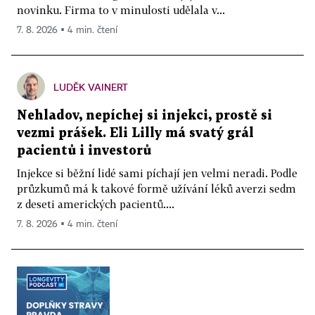
novinku. Firma to v minulosti udělala v...
7. 8. 2026 ▪ 4 min. čtení
LUDĚK VAINERT
Nehladov, nepíchej si injekci, prostě si
vezmi prášek. Eli Lilly má svatý grál
pacientů i investorů
Injekce si běžní lidé sami píchají jen velmi neradi. Podle
průzkumů má k takové formě užívání léků averzi sedm
z deseti amerických pacientů....
7. 8. 2026 ▪ 4 min. čtení