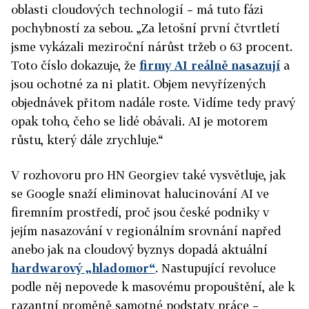
oblasti cloudových technologií – má tuto fázi
pochybností za sebou. „Za letošní první čtvrtletí
jsme vykázali meziroční nárůst tržeb o 63 procent.
Toto číslo dokazuje, že
firmy AI reálně nasazují
a
jsou ochotné za ni platit. Objem nevyřízených
objednávek přitom nadále roste. Vidíme tedy pravý
opak toho, čeho se lidé obávali. AI je motorem
růstu, který dále zrychluje.“
V rozhovoru pro HN Georgiev také vysvětluje, jak
se Google snaží eliminovat halucinování AI ve
firemním prostředí, proč jsou české podniky v
jejím nasazování v regionálním srovnání napřed
anebo jak na cloudový byznys dopadá aktuální
hardwarový „hladomor“
. Nastupující revoluce
podle něj nepovede k masovému propouštění, ale k
razantní proměně samotné podstaty práce –