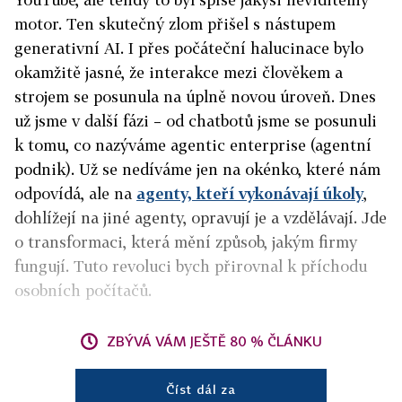
motor. Ten skutečný zlom přišel s nástupem
generativní AI. I přes počáteční halucinace bylo
okamžitě jasné, že interakce mezi člověkem a
strojem se posunula na úplně novou úroveň. Dnes
už jsme v další fázi – od chatbotů jsme se posunuli
k tomu, co nazýváme agentic enterprise (agentní
podnik). Už se nedíváme jen na okénko, které nám
odpovídá, ale na
agenty, kteří vykonávají úkoly
,
dohlížejí na jiné agenty, opravují je a vzdělávají. Jde
o transformaci, která mění způsob, jakým firmy
fungují. Tuto revoluci bych přirovnal k příchodu
osobních počítačů.
ZBÝVÁ VÁM JEŠTĚ 80 % ČLÁNKU
Číst dál za