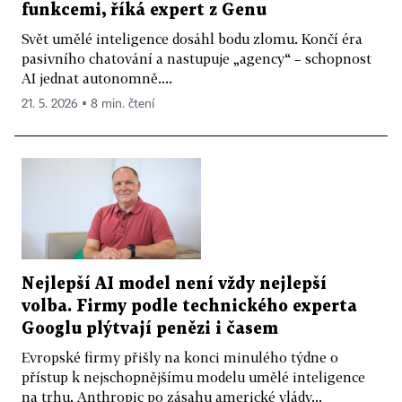
funkcemi, říká expert z Genu
Svět umělé inteligence dosáhl bodu zlomu. Končí éra
pasivního chatování a nastupuje „agency“ – schopnost
AI jednat autonomně....
21. 5. 2026 ▪ 8 min. čtení
Nejlepší AI model není vždy nejlepší
volba. Firmy podle technického experta
Googlu plýtvají penězi i časem
Evropské firmy přišly na konci minulého týdne o
přístup k nejschopnějšímu modelu umělé inteligence
na trhu. Anthropic po zásahu americké vlády...