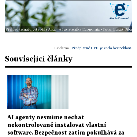
Přehled tématu vytvořila Aika - AI asistentka Economia • Foto: Lukáš Bíba
|
Předplatné HN+ je zcela bez reklam.
Související články
AI agenty nesmíme nechat
nekontrolovaně instalovat vlastní
software. Bezpečnost zatím pokulhává za