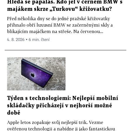
Hledá se papaláš. Kdo jel v černém BMW s
majákem skrze „Turkovu“ křižovatku?
Před několika dny se do jedné pražské křižovatky
přihnalo obří luxusní BMW se začerněnými skly a
blikajícím majáčkem na střeše. Na červenou...
4. 8. 2026 ▪ 6 min. čtení
Týden s technologiemi: Nejlepší mobilní
skládačky přicházejí v nejhorší možné
době
Apple letos zopakuje svůj nejlepší trik. Vezme
ověřenou technologii a nabídne ji jako fantastickou