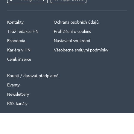
Kontakty
Ochrana osobních údajů
Tiráž redakce HN
Prohlášení o cookies
×
Economia
Nastavení soukromí
Kariéra v HN
Všeobecné smluvní podmínky
Ceník inzerce
Koupit / darovat předplatné
Eventy
Newslettery
RSS kanály
Autorská práva vykonává vydavatel. Bez písemného svolení vydavatele je
zakázáno jakékoli užití částí nebo celku díla, zejména rozmnožování a šíření