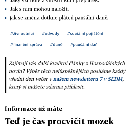
Jaký vznikne živnostníkům přeplatek.
Jak s ním mohou naložit.
jak se změna dotkne plátců paušální daně.
#živnostníci
#odvody
#sociální pojištění
#finanční správa
#daně
#paušální daň
Zajímají vás další kvalitní články z Hospodářských
novin? Výběr těch nejúspěšnějších posíláme každý
všední den večer v
našem newsletteru 7 v SEDM
,
který si můžete zdarma přihlásit.
Informace už máte
Teď je čas procvičit mozek