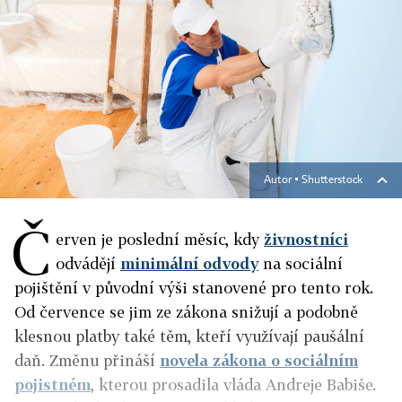
Autor ▪
Shutterstock
Č
erven je poslední měsíc, kdy
živnostníci
odvádějí
minimální odvody
na sociální
pojištění v původní výši stanovené pro tento rok.
Od července se jim ze zákona snižují a podobně
klesnou platby také těm, kteří využívají paušální
daň. Změnu přináší
novela zákona o sociálním
pojistném
, kterou prosadila vláda Andreje Babiše.