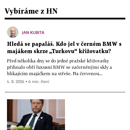
Vybíráme z HN
JAN KUBITA
Hledá se papaláš. Kdo jel v černém BMW s
majákem skrze „Turkovu“ křižovatku?
Před několika dny se do jedné pražské křižovatky
přihnalo obří luxusní BMW se začerněnými skly a
blikajícím majáčkem na střeše. Na červenou...
4. 8. 2026 ▪ 6 min. čtení