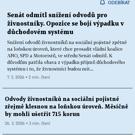
ODEBÍRAT
Senát odmítl snížení odvodů pro
živnostníky. Opozice se bojí výpadku v
důchodovém systému
Snížení odvodů živnostníků na sociální pojistné zpětně
na loňskou úroveň, které chce prosadit vládní koalice
ANO, SPD a Motoristů, ve středu Senát odmítl. K
důvodům patřila obava z výpadku příjmů důchodového
systému i to, že živnostníci budou mít...
7. 5. 2026 ▪ 2 min. čtení
Odvody živnostníků na sociální pojistné
zřejmě klesnou na loňskou úroveň. Měsíčně
by mohli ušetřit 715 korun
26. 3. 2026 ▪ 3 min. čtení