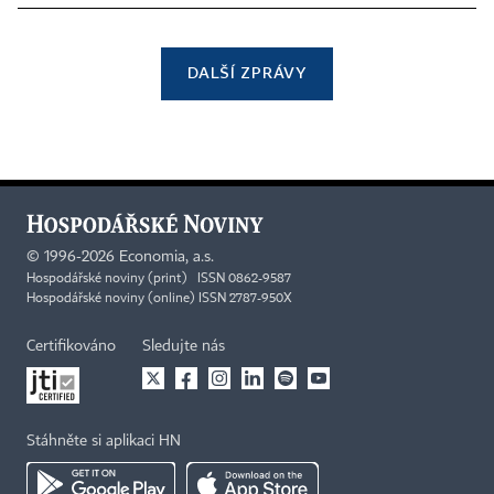
DALŠÍ ZPRÁVY
©
1996-2026
Economia, a.s.
Hospodářské noviny (print) ISSN 0862-9587
Hospodářské noviny (online) ISSN 2787-950X
Certifikováno
Sledujte nás
Stáhněte si aplikaci HN