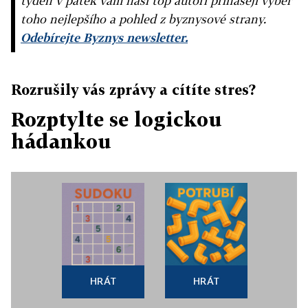
týden v pátek vám naši top autoři přinášejí výběr
toho nejlepšího a pohled z byznysové strany.
Odebírejte Byznys newsletter.
Rozrušily vás zprávy a cítíte stres?
Rozptylte se logickou
hádankou
HRÁT
HRÁT