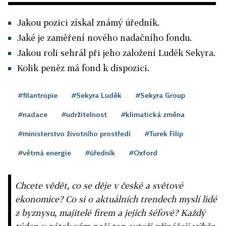
Jakou pozici získal známý úředník.
Jaké je zaměření nového nadačního fondu.
Jakou roli sehrál při jeho založení Luděk Sekyra.
Kolik peněz má fond k dispozici.
#filantropie
#Sekyra Luděk
#Sekyra Group
#nadace
#udržitelnost
#klimatická změna
#ministerstvo životního prostředí
#Turek Filip
#větrná energie
#úředník
#Oxford
Chcete vědět, co se děje v české a světové
ekonomice? Co si o aktuálních trendech myslí lidé
z byznysu, majitelé firem a jejich šéfové? Každý