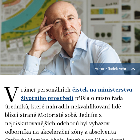
Autor ▪
Radek Vebr
V
rámci personálních
čistek na ministerstvu
životního prostředí
přišla o místo řada
úředníků, které nahradili nekvalifikovaní lidé
blízcí straně Motoristé sobě. Jedním z
nejdiskutovanějších odchodů byl vyhazov
odborníka na akcelerační zóny a absolventa