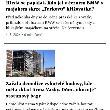
Hledá se papaláš. Kdo jel v černém BMW s
majákem skrze „Turkovu“ křižovatku?
Před několika dny se do jedné pražské křižovatky
přihnalo obří luxusní BMW se začerněnými skly a
blikajícím majáčkem na střeše. Na červenou...
4. 8. 2026 ▪ 6 min. čtení
Začala demolice vyhořelé budovy, kde
měla sklad firma Vasky. Dům „ukusuje“
stotunový bagr
Demoliční firma v pátek dopoledne začala bourat
výškovou budovu v někdejším továrním areálu ve Zlíně,