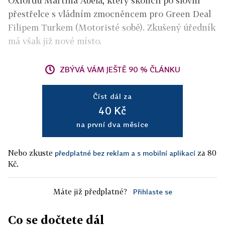
Oxfordu Martina Abela, který skončil po slovní
přestřelce s vládním zmocněncem pro Green Deal
Filipem Turkem (Motoristé sobě). Zkušený úředník
má však již nové místo.
ZBÝVÁ VÁM JEŠTĚ 90 % ČLÁNKU
Číst dál za
40 Kč
na první dva měsíce
Nebo zkuste
za 80
předplatné bez reklam a s mobilní aplikací
Kč.
Máte již předplatné?
Přihlaste se
Co se dočtete dál