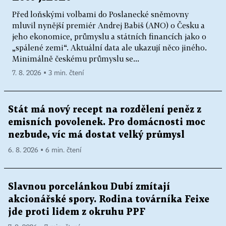
Před loňskými volbami do Poslanecké sněmovny
mluvil nynější premiér Andrej Babiš (ANO) o Česku a
jeho ekonomice, průmyslu a státních financích jako o
„spálené zemi“. Aktuální data ale ukazují něco jiného.
Minimálně českému průmyslu se...
7. 8. 2026 ▪ 3 min. čtení
Stát má nový recept na rozdělení peněz z
emisních povolenek. Pro domácnosti moc
nezbude, víc má dostat velký průmysl
6. 8. 2026 ▪ 6 min. čtení
Slavnou porcelánkou Dubí zmítají
akcionářské spory. Rodina továrníka Feixe
jde proti lidem z okruhu PPF