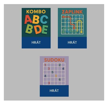
HRÁT
HRÁT
HRÁT