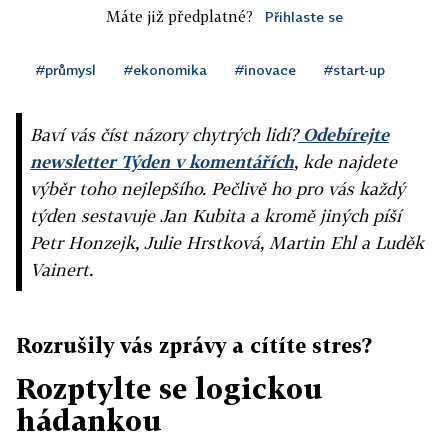
Máte již předplatné?
Přihlaste se
#průmysl
#ekonomika
#inovace
#start-up
Baví vás číst názory chytrých lidí?
Odebírejte
newsletter Týden v komentářích
, kde najdete
výběr toho nejlepšího. Pečlivě ho pro vás každý
týden sestavuje Jan Kubita a kromě jiných píší
Petr Honzejk, Julie Hrstková, Martin Ehl a Luděk
Vainert.
Rozrušily vás zprávy a cítíte stres?
Rozptylte se logickou
hádankou