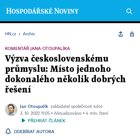
HN.cz
›
Archiv
KOMENTÁŘ JANA OTOUPALÍKA
Výzva československému
průmyslu: Místo jednoho
dokonalého několik dobrých
řešení
Jan Otoupalík
zakladatel společnosti 4dot
3. 10. 2022 11:05 ▪ Aktualizováno ▪ 4 min. čtení
PŘEHRÁT ČLÁNEK
ODEBÍRAT AUTORA