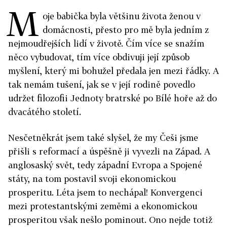
M
oje babička byla většinu života ženou v
domácnosti, přesto pro mě byla jedním z
nejmoudřejších lidí v životě. Čím více se snažím
něco vybudovat, tím více obdivuji její způsob
myšlení, který mi bohužel předala jen mezi řádky. A
tak nemám tušení, jak se v její rodině povedlo
udržet filozofii Jednoty bratrské po Bílé hoře až do
dvacátého století.
Nesčetněkrát jsem také slyšel, že my Češi jsme
přišli s reformací a úspěšně ji vyvezli na Západ. A
anglosaský svět, tedy západní Evropa a Spojené
státy, na tom postavil svoji ekonomickou
prosperitu. Léta jsem to nechápal! Konvergenci
mezi protestantskými zeměmi a ekonomickou
prosperitou však nešlo pominout. Ono nejde totiž