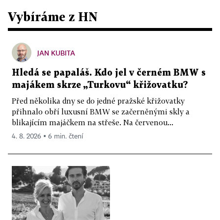
Vybíráme z HN
JAN KUBITA
Hledá se papaláš. Kdo jel v černém BMW s
majákem skrze „Turkovu“ křižovatku?
Před několika dny se do jedné pražské křižovatky
přihnalo obří luxusní BMW se začerněnými skly a
blikajícím majáčkem na střeše. Na červenou...
4. 8. 2026 ▪ 6 min. čtení