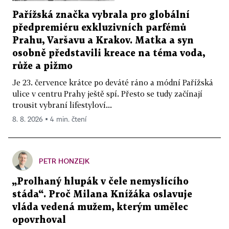
Pařížská značka vybrala pro globální
předpremiéru exkluzivních parfémů
Prahu, Varšavu a Krakov. Matka a syn
osobně představili kreace na téma voda,
růže a pižmo
Je 23. července krátce po deváté ráno a módní Pařížská
ulice v centru Prahy ještě spí. Přesto se tudy začínají
trousit vybraní lifestyloví...
8. 8. 2026 ▪ 4 min. čtení
PETR HONZEJK
„Prolhaný hlupák v čele nemyslícího
stáda“. Proč Milana Knížáka oslavuje
vláda vedená mužem, kterým umělec
opovrhoval