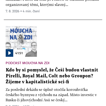
organizovaný těmi, kterými slavný...
7. 8. 2026 ▪ 4 min. čtení
41:51
PODCAST MOUCHA NA ZDI
Kdo by si pomyslel, že Češi budou vlastnit
Pirelli, Royal Mail, Colt nebo Groupon?
Žijeme v kapitalistické sci-fi
Za poslední dekádu se úplně otočila korouhvička
českého byznysu z východu na západ. Místo investic v
Rusku či jihovýchodní Asii se český...