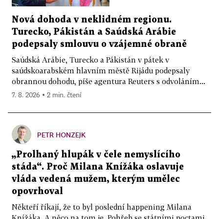
Nová dohoda v neklidném regionu.
Turecko, Pákistán a Saúdská Arábie
podepsaly smlouvu o vzájemné obraně
Saúdská Arábie, Turecko a Pákistán v pátek v
saúdskoarabském hlavním městě Rijádu podepsaly
obrannou dohodu, píše agentura Reuters s odvoláním...
7. 8. 2026 ▪ 2 min. čtení
PETR HONZEJK
„Prolhaný hlupák v čele nemyslícího
stáda“. Proč Milana Knížáka oslavuje
vláda vedená mužem, kterým umělec
opovrhoval
Někteří říkají, že to byl poslední happening Milana
Knížáka. A něco na tom je. Pohřeb se státními poctami