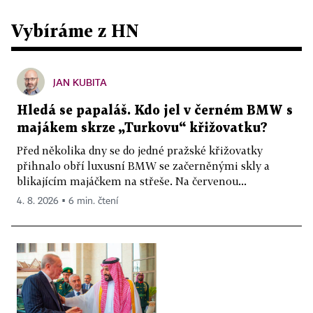
Vybíráme z HN
JAN KUBITA
Hledá se papaláš. Kdo jel v černém BMW s
majákem skrze „Turkovu“ křižovatku?
Před několika dny se do jedné pražské křižovatky
přihnalo obří luxusní BMW se začerněnými skly a
blikajícím majáčkem na střeše. Na červenou...
4. 8. 2026 ▪ 6 min. čtení