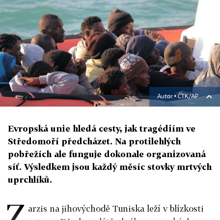
Autor ▪
ČTK/AP
Evropská unie hledá cesty, jak tragédiím ve
Středomoří předcházet. Na protilehlých
pobřežích ale funguje dokonale organizovaná
síť. Výsledkem jsou každý měsíc stovky mrtvých
uprchlíků.
Z
arzis na jihovýchodě Tuniska leží v blízkosti