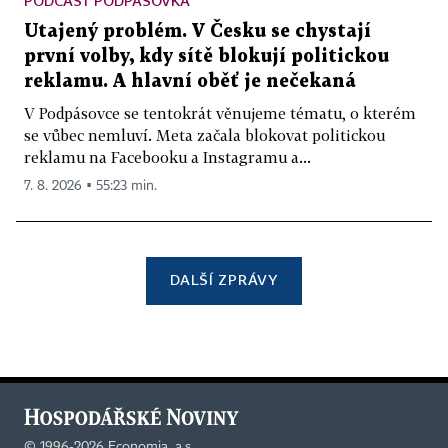
PODCAST PODPÁSOVKA
Utajený problém. V Česku se chystají
první volby, kdy sítě blokují politickou
reklamu. A hlavní oběť je nečekaná
V Podpásovce se tentokrát věnujeme tématu, o kterém
se vůbec nemluví. Meta začala blokovat politickou
reklamu na Facebooku a Instagramu a...
7. 8. 2026 ▪ 55:23 min.
DALŠÍ ZPRÁVY
©
1996-2026
Economia, a.s.