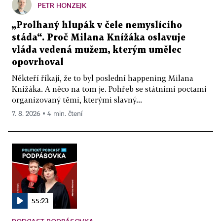
PETR HONZEJK
„Prolhaný hlupák v čele nemyslícího
stáda“. Proč Milana Knížáka oslavuje
vláda vedená mužem, kterým umělec
opovrhoval
Někteří říkají, že to byl poslední happening Milana
Knížáka. A něco na tom je. Pohřeb se státními poctami
organizovaný těmi, kterými slavný...
7. 8. 2026 ▪ 4 min. čtení
55:23