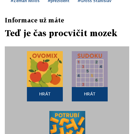
#Zeman Miloš
#prezident
#Gross Stanislav
Informace už máte
Teď je čas procvičit mozek
HRÁT
HRÁT