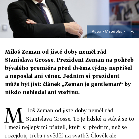
Autor ▪
Matej Slávik
Miloš Zeman od jisté doby neměl rád
Stanislava Grosse. Prezident Zeman na pohřeb
bývalého premiéra před dvěma týdny nepřišel
a neposlal ani věnec. Jedním si prezident
může být jist: článek „Zeman je gentleman“ by
nikdo nehledal ani vteřinu.
M
iloš Zeman od jisté doby neměl rád
Stanislava Grosse. To je lidské a stává se to
i mezi nejlepšími přáteli, kteří si předtím, než se
rozejdou, třeba i svědčí na svatbě. Člověk ale