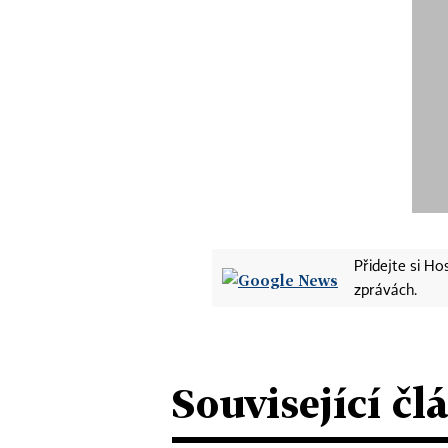
Přidejte si H
zprávách.
Související čl