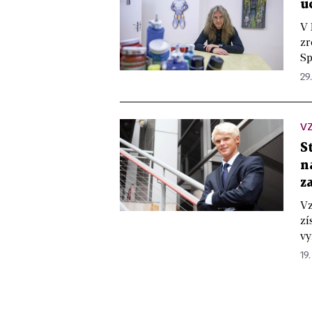
u
V 
zr
Sp
29.
V
S
n
z
Vz
zí
vy
19.