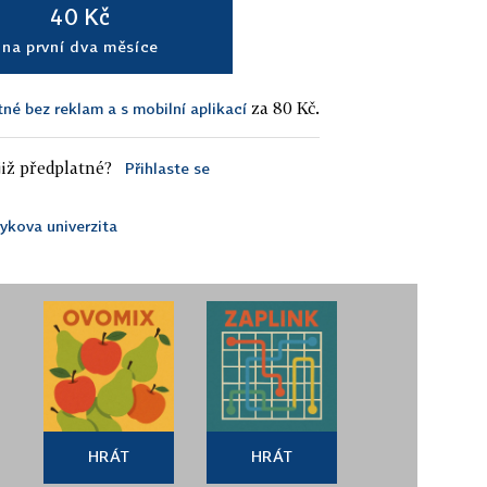
40 Kč
na první dva měsíce
za 80 Kč.
tné bez reklam a s mobilní aplikací
iž předplatné?
Přihlaste se
kova univerzita
HRÁT
HRÁT