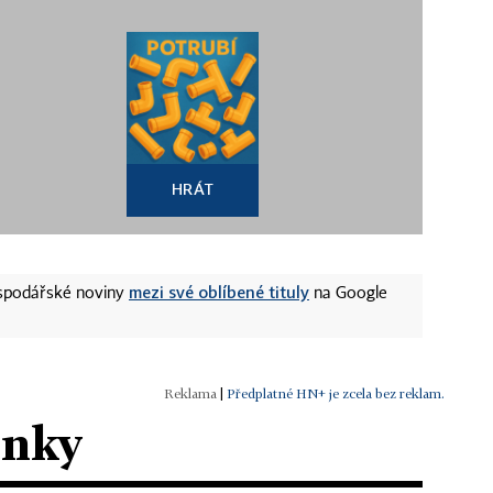
HRÁT
mezi své oblíbené tituly
ospodářské noviny
na Google
|
Předplatné HN+ je zcela bez reklam.
ánky