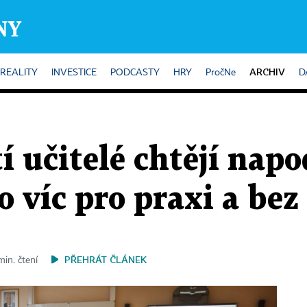
ARCHIV
REALITY
INVESTICE
PODCASTY
HRY
PročNe
D
í učitelé chtějí nap
o víc pro praxi a bez
PŘEHRÁT ČLÁNEK
min. čtení