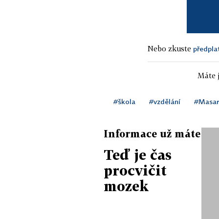
Nebo zkuste
předpla
Máte j
#škola
#vzdělání
#Masary
Informace už máte
Teď je čas
procvičit
mozek