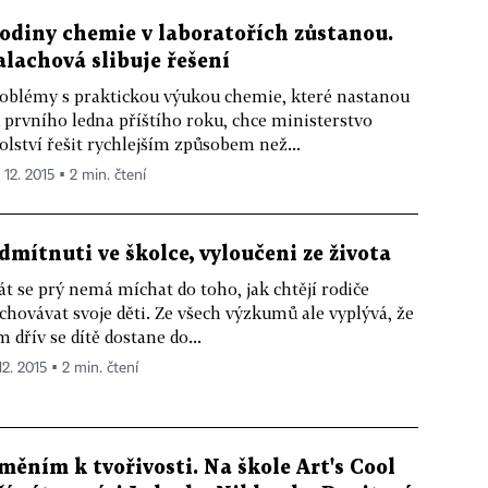
odiny chemie v laboratořích zůstanou.
alachová slibuje řešení
oblémy s praktickou výukou chemie, které nastanou
 prvního ledna příštího roku, chce ministerstvo
olství řešit rychlejším způsobem než...
 12. 2015 ▪ 2 min. čtení
dmítnuti ve školce, vyloučeni ze života
át se prý nemá míchat do toho, jak chtějí rodiče
chovávat svoje děti. Ze všech výzkumů ale vyplývá, že
m dřív se dítě dostane do...
12. 2015 ▪ 2 min. čtení
měním k tvořivosti. Na škole Art's Cool