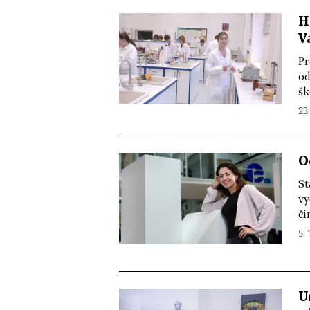
H
V
Pr
od
šk
23.
O
St
vy
čí
5. 
U