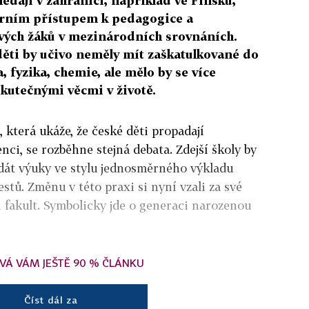
ledají v zahraničí, například ve Finsku,
rním přístupem k pedagogice a
vých žáků v mezinárodních srovnáních.
 děti by učivo neměly mít zaškatulkované do
 fyzika, chemie, ale mělo by se více
kutečnými věcmi v životě.
, která ukáže, že české děti propadají
enci, se rozběhne stejná debata. Zdejší školy by
zdát výuky ve stylu jednosměrného výkladu
estů. Změnu v této praxi si nyní vzali za své
 fakult. Symbolicky jde o generaci narozenou
VÁ VÁM JEŠTĚ 90 % ČLÁNKU
Číst dál za