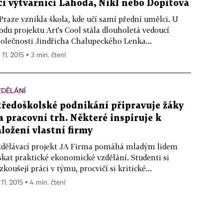
čí výtvarníci Lahoda, Nikl nebo Dopitová
Praze vznikla škola, kde učí samí přední umělci. U
odu projektu Art's Cool stála dlouholetá vedoucí
olečnosti Jindřicha Chalupeckého Lenka...
 11. 2015 ▪ 3 min. čtení
ZDĚLÁNÍ
tředoškolské podnikání připravuje žáky
a pracovní trh. Některé inspiruje k
aložení vlastní firmy
dělávací projekt JA Firma pomáhá mladým lidem
skat praktické ekonomické vzdělání. Studenti si
zkoušejí práci v týmu, procvičí si kritické...
 11. 2015 ▪ 4 min. čtení