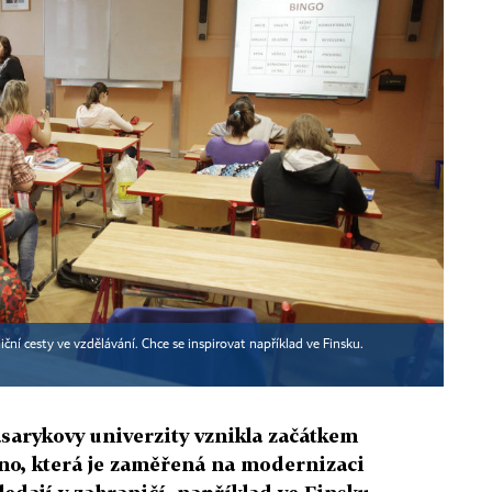
ní cesty ve vzdělávání. Chce se inspirovat například ve Finsku.
sarykovy univerzity vznikla začátkem
eno, která je zaměřená na modernizaci