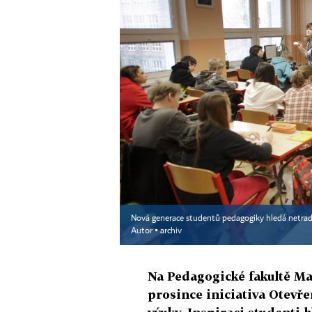
Nová generace studentů pedagogiky hledá netradič
Autor ▪
archiv
Na Pedagogické fakultě Ma
prosince iniciativa Otevř