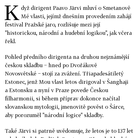
K
dyž dirigent Paavo Järvi mluví o Smetanově
Mé vlasti, jejímž dnešním provedením zahájí
festival Pražské jaro, rozlišuje mezi její
"historickou, národní a hudební logikou", jak včera
řekl.
Pohled předního dirigenta na druhou nejznámější
českou skladbu − hned po Dvořákově
Novosvětské − stojí za zvážení. Třiapadesátiletý
Estonec, jenž Mou vlast letos dirigoval v Šanghaji
a Estonsku a nyní v Praze povede Českou
filharmonii, si během příprav dokonce načítal
slovanskou mytologii, jmenovitě pověst o Šárce,
aby porozuměl "národní logice" skladby.
Také Järvi si patrně uvědomuje, že letos je to 137 let