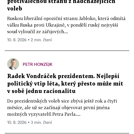
protiválečnou stranu z nadcházejících
voleb
Ruskou liberální opoziční stranu Jabloko, která odmítá
válku Ruska proti Ukrajině, v pondělí ruský nejvyšší
soud vyloučil ze zářijových...
10. 8. 2026 ▪ 2 min. čtení
PETR HONZEJK
Radek Vondráček prezidentem. Nejlepší
politický vtip léta, který přesto může mít
v sobě jednu racionalitu
Do prezidentských voleb sice zbývá ještě rok a čtyři
měsíce, ale už se začínají objevovat první jména
možných vyzyvatelů Petra Pavla....
10. 8. 2026 ▪ 3 min. čtení