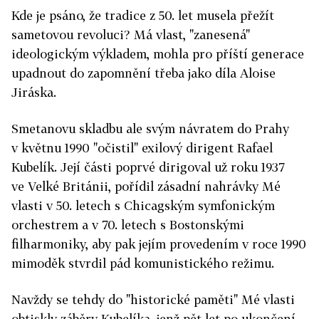
Kde je psáno, že tradice z 50. let musela přežít
sametovou revoluci? Má vlast, "zanesená"
ideologickým výkladem, mohla pro příští generace
upadnout do zapomnění třeba jako díla Aloise
Jiráska.
Smetanovu skladbu ale svým návratem do Prahy
v květnu 1990 "očistil" exilový dirigent Rafael
Kubelík. Její části poprvé dirigoval už roku 1937
ve Velké Británii, pořídil zásadní nahrávky Mé
vlasti v 50. letech s Chicagským symfonickým
orchestrem a v 70. letech s Bostonskými
filharmoniky, aby pak jejím provedením v roce 1990
mimoděk stvrdil pád komunistického režimu.
Navždy se tehdy do "historické paměti" Mé vlasti
obtiskly záběry Kubelíka, jenž pět let po ukončení