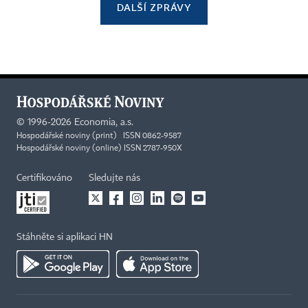
DALŠÍ ZPRÁVY
©
1996-2026
Economia, a.s.
Hospodářské noviny (print) ISSN 0862-9587
Hospodářské noviny (online) ISSN 2787-950X
Certifikováno
Sledujte nás
Stáhněte si aplikaci HN