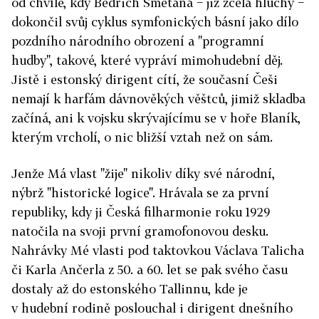
od chvíle, kdy Bedřich Smetana − již zcela hluchý −
dokončil svůj cyklus symfonických básní jako dílo
pozdního národního obrození a "programní
hudby", takové, které vypráví mimohudební děj.
Jistě i estonský dirigent cítí, že současní Češi
nemají k harfám dávnověkých věštců, jimiž skladba
začíná, ani k vojsku skrývajícímu se v hoře Blaník,
kterým vrcholí, o nic bližší vztah než on sám.
Jenže Má vlast "žije" nikoliv díky své národní,
nýbrž "historické logice". Hrávala se za první
republiky, kdy ji Česká filharmonie roku 1929
natočila na svoji první gramofonovou desku.
Nahrávky Mé vlasti pod taktovkou Václava Talicha
či Karla Ančerla z 50. a 60. let se pak svého času
dostaly až do estonského Tallinnu, kde je
v hudební rodině poslouchal i dirigent dnešního