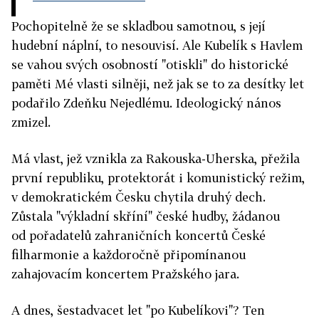
Pochopitelně že se skladbou samotnou, s její
hudební náplní, to nesouvisí. Ale Kubelík s Havlem
se vahou svých osobností "otiskli" do historické
paměti Mé vlasti silněji, než jak se to za desítky let
podařilo Zdeňku Nejedlému. Ideologický nános
zmizel.
Má vlast, jež vznikla za Rakouska-Uherska, přežila
první republiku, protektorát i komunistický režim,
v demokratickém Česku chytila druhý dech.
Zůstala "výkladní skříní" české hudby, žádanou
od pořadatelů zahraničních koncertů České
filharmonie a každoročně připomínanou
zahajovacím koncertem Pražského jara.
A dnes, šestadvacet let "po Kubelíkovi"? Ten