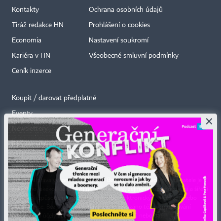
Kontakty
Ochrana osobních údajů
Tiráž redakce HN
Prohlášení o cookies
Economia
Nastavení soukromí
Kariéra v HN
Všeobecné smluvní podmínky
Ceník inzerce
Koupit / darovat předplatné
Eventy
×
Newslettery
RSS kanály
Autorská práva vykonává vydavatel. Bez písemného svolení vydavatele je
zakázáno jakékoli užití částí nebo celku díla, zejména rozmnožování a šíření
jakýmkoli způsobem, mechanickým nebo elektronickým, v českém nebo
jiném jazyce. Bez souhlasu vydavatele je zakázáno též rozmnožování
obsahu pro účely automatizované analýzy textů nebo dat