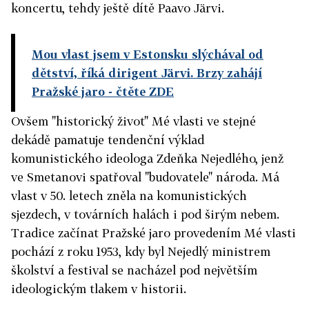
koncertu, tehdy ještě dítě Paavo Järvi.
Mou vlast jsem v Estonsku slýchával od
dětství, říká dirigent Järvi. Brzy zahájí
Pražské jaro
- čtěte ZDE
Ovšem "historický život" Mé vlasti ve stejné
dekádě pamatuje tendenční výklad
komunistického ideologa Zdeňka Nejedlého, jenž
ve Smetanovi spatřoval "budovatele" národa. Má
vlast v 50. letech zněla na komunistických
sjezdech, v továrních halách i pod širým nebem.
Tradice začínat Pražské jaro provedením Mé vlasti
pochází z roku 1953, kdy byl Nejedlý ministrem
školství a festival se nacházel pod největším
ideologickým tlakem v historii.