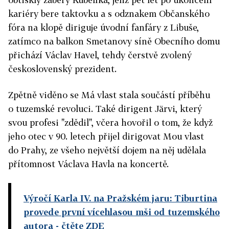
kariéry bere taktovku a s odznakem Občanského
fóra na klopě diriguje úvodní fanfáry z Libuše,
zatímco na balkon Smetanovy síně Obecního domu
přichází Václav Havel, tehdy čerstvě zvolený
československý prezident.
Zpětně viděno se Má vlast stala součástí příběhu
o tuzemské revoluci. Také dirigent Järvi, který
svou profesi "zdědil", včera hovořil o tom, že když
jeho otec v 90. letech přijel dirigovat Mou vlast
do Prahy, ze všeho největší dojem na něj udělala
přítomnost Václava Havla na koncertě.
Výročí Karla IV. na Pražském jaru: Tiburtina
provede první vícehlasou mši od tuzemského
autora
- čtěte ZDE