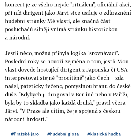
koncert je ze všeho nejvíc "rituálem", oficiální akcí,
při níž dirigent jako Järvi sice usiluje o zdůraznění
hudební stránky Mé vlasti, ale značná část
posluchačů silněji vnímá stránku historickou
a národní.
Jestli něco, možná přibyla logika "srovnávací".
Poslední roky se hovoří zejména o tom, jestli Mou
vlast dovede hostující dirigent z Japonska či USA
interpretovat stejně "procítěně" jako Čech − zda
našel, pateticky řečeno, pomyslnou bránu do české
duše. "Kdybych ji dirigoval v Berlíně nebo v Paříži,
byla by to skladba jako každá druhá," pravil včera
Järvi. "V Praze ale cítím, že je spojená s českou
národní hrdostí."
#Pražské jaro
#hudební glosa
#klasická hudba