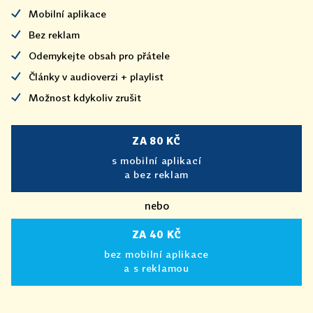
Mobilní aplikace
Bez reklam
Odemykejte obsah pro přátele
Články v audioverzi + playlist
Možnost kdykoliv zrušit
ZA 80 KČ
s mobilní aplikací
a bez reklam
nebo
ZA 40 KČ
bez mobilní aplikace
a s reklamou