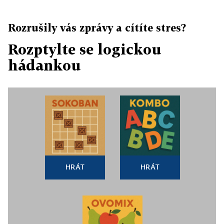
Rozrušily vás zprávy a cítíte stres?
Rozptylte se logickou
hádankou
HRÁT
HRÁT