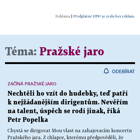
|
Předplatné HN+ je zcela bez reklam.
Téma:
Pražské jaro
ODEBÍRAT
ZAČÍNÁ PRAŽSKÉ JARO
Nechtěli ho vzít do hudebky, teď patří
k nejžádanějším dirigentům. Nevěřím
na talent, úspěch se rodí jinak, říká
Petr Popelka
Chystá se dirigovat Mou vlast na zahajovacím koncertu
Pražského jara. Z chlapce, kterému předpověděli, že