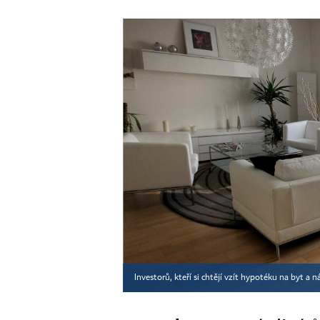
Investorů, kteří si chtějí vzít hypotéku na byt a 