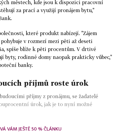
ých městech, kde jsou k dispozici pracovní
 stěhují za prací a využijí pronájem bytu,"
Bank.
polečnosti, které produkt nabízejí. "Zájem
 pohybuje v rozmezí mezi pěti až deseti
a, spíše blíže k pěti procentům. V drtivé
ují byty, rodinné domy naopak prakticky vůbec,"
oteční banky.
ucích příjmů roste úrok
budoucími příjmy z pronájmu, se žadatelé
ouprocentní úrok, jak je to nyní možné
VÁ VÁM JEŠTĚ 50 % ČLÁNKU