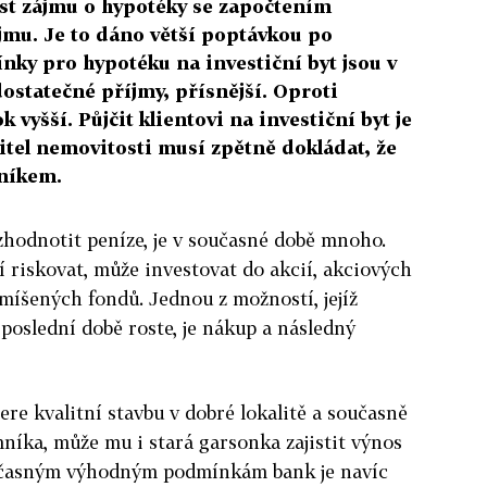
st zájmu o hypotéky se započtením
mu. Je to dáno větší poptávkou po
nky pro hypotéku na investiční byt jsou v
ostatečné příjmy, přísnější. Oproti
 vyšší. Půjčit klientovi na investiční byt je
jitel nemovitosti musí zpětně dokládat, že
níkem.
 zhodnotit peníze, je v současné době mnoho.
í riskovat, může investovat do akcií, akciových
míšených fondů. Jednou z možností, jejíž
 poslední době roste, je nákup a následný
ere kvalitní stavbu v dobré lokalitě a současně
mníka, může mu i stará garsonka zajistit výnos
oučasným výhodným podmínkám bank je navíc