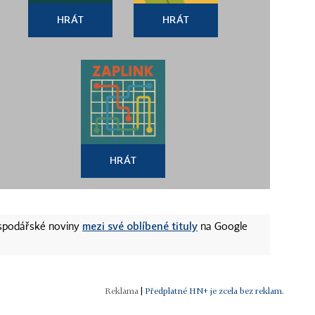
HRÁT
HRÁT
HRÁT
mezi své oblíbené tituly
ospodářské noviny
na Google
|
Předplatné HN+ je zcela bez reklam.