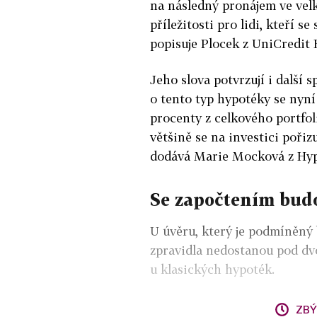
na následný pronájem ve velk
příležitosti pro lidi, kteří se
popisuje Plocek z UniCredit 
Jeho slova potvrzují i další s
o tento typ hypotéky se nyní
procenty z celkového portfoli
většině se na investici pořiz
dodává Marie Mocková z Hyp
Se započtením budo
U úvěru, který je podmíněný 
zpravidla nedostanou pod dv
u klasických hypoték.
ZBÝ