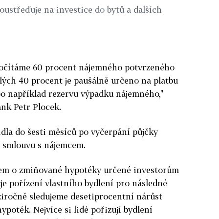
soustřeďuje na investice do bytů a dalších
počítáme 60 procent nájemného potvrzeného
lých 40 procent je paušálně určeno na platbu
bo například rezervu výpadku nájemného,"
nk Petr Plocek.
idla do šesti měsíců po vyčerpání půjčky
l smlouvu s nájemcem.
jem o zmiňované hypotéky určené investorům
uje pořízení vlastního bydlení pro následné
iročně sledujeme desetiprocentní nárůst
poték. Nejvíce si lidé pořizují bydlení