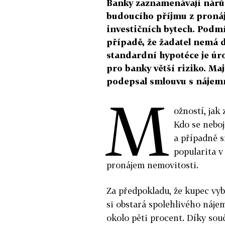
Banky zaznamenávají nárů
budoucího příjmu z pronáj
investičních bytech. Podmí
případě, že žadatel nemá d
standardní hypotéce je úrok
pro banky větší riziko. Ma
podepsal smlouvu s nájem
M
ožností, jak
Kdo se neboj
a případně s
popularita v
pronájem nemovitosti.
Za předpokladu, že kupec vyb
si obstará spolehlivého náje
okolo pěti procent. Díky s