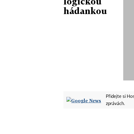
logickou
hádankou
Přidejte si H
zprávách.