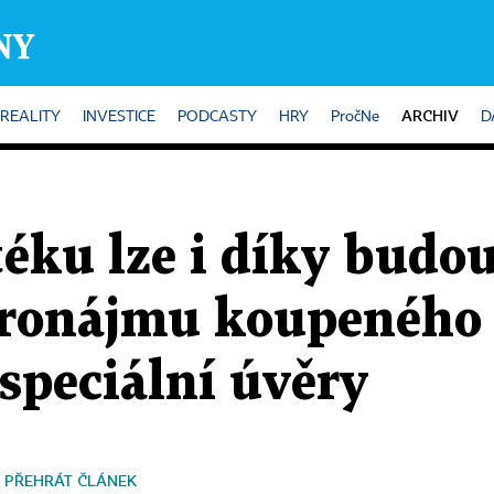
ARCHIV
REALITY
INVESTICE
PODCASTY
HRY
PročNe
D
téku lze i díky budo
ronájmu koupeného 
 speciální úvěry
PŘEHRÁT ČLÁNEK