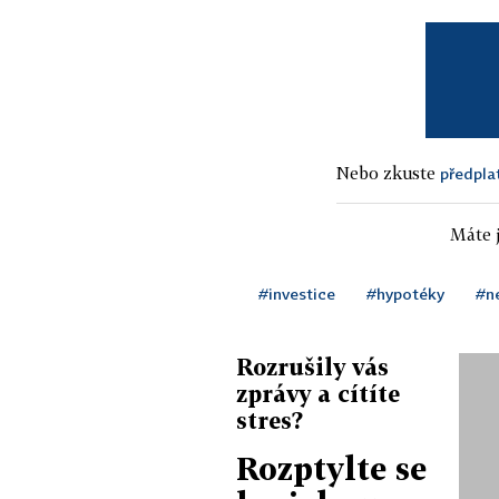
Nebo zkuste
předpla
Máte j
#investice
#hypotéky
#n
Rozrušily vás
zprávy a cítíte
stres?
Rozptylte se