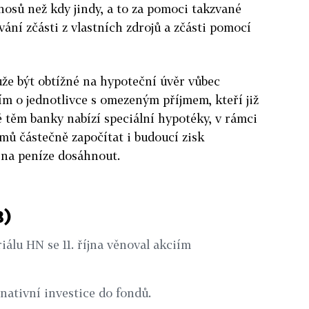
osů než kdy jindy, a to za pomoci takzvané
ání zčásti z vlastních zdrojů a zčásti pomocí
že být obtížné na hypoteční úvěr vůbec
m o jednotlivce s omezeným příjmem, kteří již
vě těm banky nabízí speciální hypotéky, v rámci
mů částečně započítat i budoucí zisk
 na peníze dosáhnout.
3)
iálu HN se 11. října věnoval akciím
nativní investice do fondů.