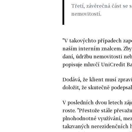
Třetí, závěrečná část se 
nemovitostí.
"V takovýchto případech za
naším interním znalcem. Zby
daní, údržbu nemovitosti ne
popisuje mluvčí UniCredit Ba
Dodává, že klient musí zprav
doložit, že skutečně podepsa
V posledních dvou letech zá
roste. "Přestože stále převaž
plnohodnotné využívání, mez
takzvaných nerezidenčních hy