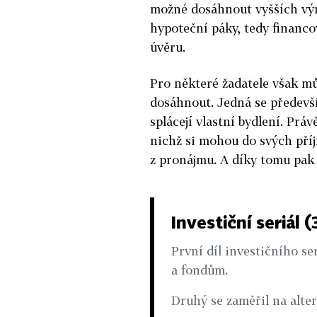
možné dosáhnout vyšších výn
hypoteční páky, tedy financov
úvěru.
Pro některé žadatele však mů
dosáhnout. Jedná se předevší
splácejí vlastní bydlení. Prá
nichž si mohou do svých příj
z pronájmu. A díky tomu pak
Investiční seriál (
První díl investičního ser
a fondům.
Druhý se zaměřil na alter