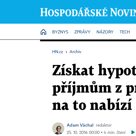
HOME
BYZNYS
ZPRÁVY
NÁZORY
TECH
HN.cz
›
Archiv
Získat hypo
příjmům z p
na to nabízí
Adam Váchal
redaktor
25. 10. 2016 00:00 ▪ 4 min. čtení