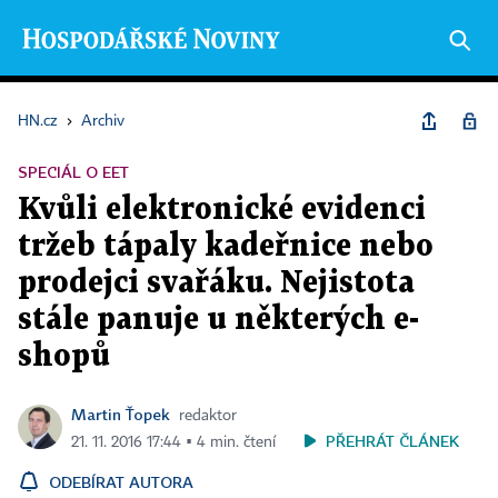
HN.cz
›
Archiv
SPECIÁL O EET
Kvůli elektronické evidenci
tržeb tápaly kadeřnice nebo
prodejci svařáku. Nejistota
stále panuje u některých e-
shopů
Martin Ťopek
redaktor
PŘEHRÁT ČLÁNEK
21. 11. 2016 17:44 ▪ 4 min. čtení
ODEBÍRAT AUTORA