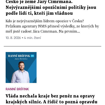
Česko je země Járy Cimrmana.
Nejvýraznějšími opozičními politiky jsou
podle lidí ti, kteří jim vládnou
Kdo je nejvýraznějším lídrem opozice v Česku?
Průzkum agentury NMS přinesl výsledky, ze kterých by
měl jistě radost Jára Cimrman. Na prvním...
10. 8. 2026 ▪ 4 min. čtení
RANNÍ BRÍFINK
Vláda nechala kraje bez peněz na opravy
krajských silnic. A řidič to pozná opravdu