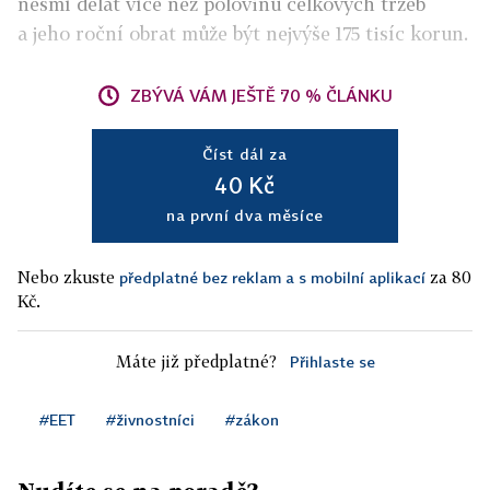
nesmí dělat více než polovinu celkových tržeb
a jeho roční obrat může být nejvýše 175 tisíc korun.
ZBÝVÁ VÁM JEŠTĚ 70 % ČLÁNKU
Číst dál za
40 Kč
na první dva měsíce
Nebo zkuste
za 80
předplatné bez reklam a s mobilní aplikací
Kč.
Máte již předplatné?
Přihlaste se
#EET
#živnostníci
#zákon