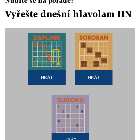
Nudíte se na poradě?
Vyřešte dnešní hlavolam HN
HRÁT
HRÁT
HRÁT