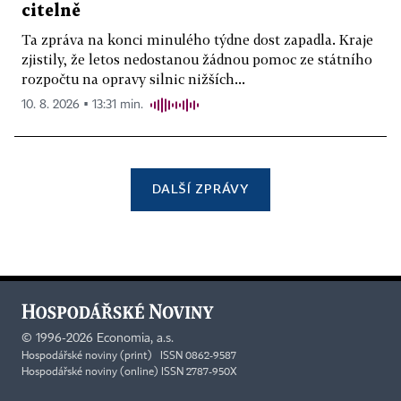
citelně
Ta zpráva na konci minulého týdne dost zapadla. Kraje
zjistily, že letos nedostanou žádnou pomoc ze státního
rozpočtu na opravy silnic nižších...
10. 8. 2026 ▪ 13:31 min.
DALŠÍ ZPRÁVY
©
1996-2026
Economia, a.s.
Hospodářské noviny (print) ISSN 0862-9587
Hospodářské noviny (online) ISSN 2787-950X