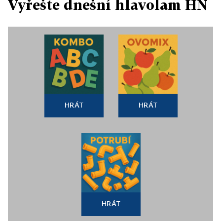
Vyřešte dnešní hlavolam HN
HRÁT
HRÁT
HRÁT