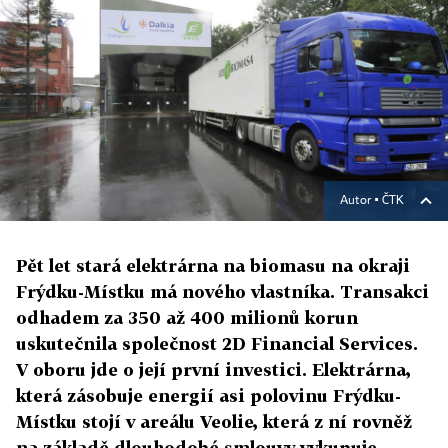
Autor ▪
ČTK
Pět let stará elektrárna na biomasu na okraji
Frýdku-Místku má nového vlastníka. Transakci
odhadem za 350 až 400 milionů korun
uskutečnila společnost 2D Financial Services.
V oboru jde o její první investici. Elektrárna,
která zásobuje energií asi polovinu Frýdku-
Místku stojí v areálu Veolie, která z ní rovněž
na základě dlouhodobé smlouvy vykupuje