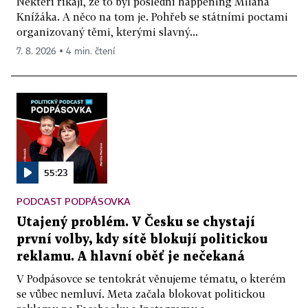
Někteří říkají, že to byl poslední happening Milana
Knížáka. A něco na tom je. Pohřeb se státními poctami
organizovaný těmi, kterými slavný...
7. 8. 2026 ▪ 4 min. čtení
55:23
PODCAST PODPÁSOVKA
Utajený problém. V Česku se chystají
první volby, kdy sítě blokují politickou
reklamu. A hlavní oběť je nečekaná
V Podpásovce se tentokrát věnujeme tématu, o kterém
se vůbec nemluví. Meta začala blokovat politickou