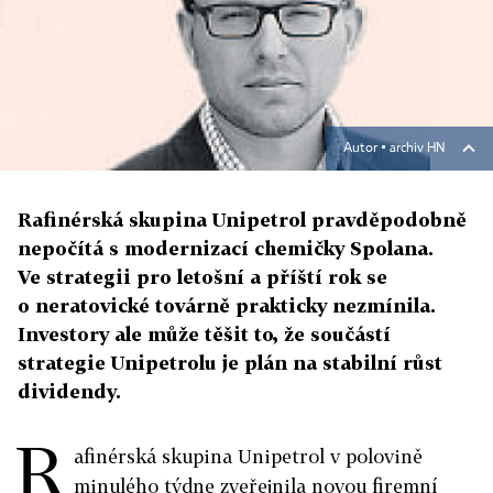
Autor ▪
archiv HN
Rafinérská skupina Unipetrol pravděpodobně
nepočítá s modernizací chemičky Spolana.
Ve strategii pro letošní a příští rok se
o neratovické továrně prakticky nezmínila.
Investory ale může těšit to, že součástí
strategie Unipetrolu je plán na stabilní růst
dividendy.
R
afinérská skupina Unipetrol v polovině
minulého týdne zveřejnila novou firemní