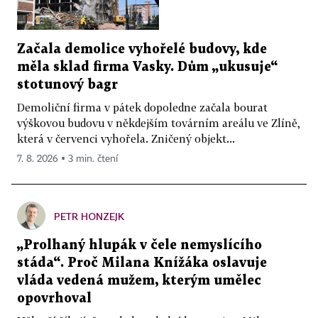
Začala demolice vyhořelé budovy, kde
měla sklad firma Vasky. Dům „ukusuje“
stotunový bagr
Demoliční firma v pátek dopoledne začala bourat
výškovou budovu v někdejším továrním areálu ve Zlíně,
která v červenci vyhořela. Zničený objekt...
7. 8. 2026 ▪ 3 min. čtení
PETR HONZEJK
„Prolhaný hlupák v čele nemyslícího
stáda“. Proč Milana Knížáka oslavuje
vláda vedená mužem, kterým umělec
opovrhoval