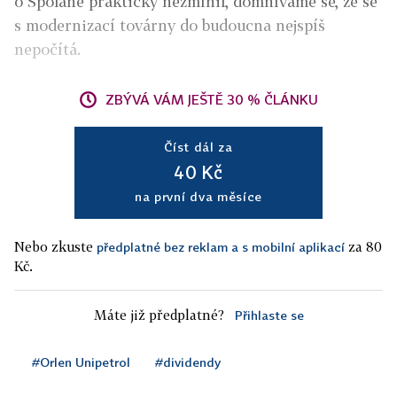
o Spolaně prakticky nezmínil, domníváme se, že se
s modernizací továrny do budoucna nejspíš
nepočítá.
ZBÝVÁ VÁM JEŠTĚ 30 % ČLÁNKU
Číst dál za
40 Kč
na první dva měsíce
Nebo zkuste
za 80
předplatné bez reklam a s mobilní aplikací
Kč.
Máte již předplatné?
Přihlaste se
#Orlen Unipetrol
#dividendy