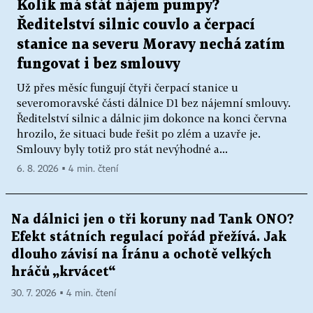
Kolik má stát nájem pumpy?
Ředitelství silnic couvlo a čerpací
stanice na severu Moravy nechá zatím
fungovat i bez smlouvy
Už přes měsíc fungují čtyři čerpací stanice u
severomoravské části dálnice D1 bez nájemní smlouvy.
Ředitelství silnic a dálnic jim dokonce na konci června
hrozilo, že situaci bude řešit po zlém a uzavře je.
Smlouvy byly totiž pro stát nevýhodné a...
6. 8. 2026 ▪ 4 min. čtení
Na dálnici jen o tři koruny nad Tank ONO?
Efekt státních regulací pořád přežívá. Jak
dlouho závisí na Íránu a ochotě velkých
hráčů „krvácet“
30. 7. 2026 ▪ 4 min. čtení