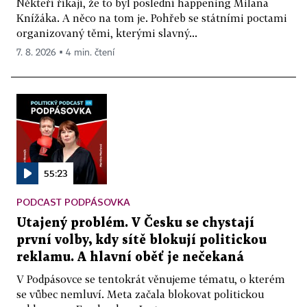
Někteří říkají, že to byl poslední happening Milana
Knížáka. A něco na tom je. Pohřeb se státními poctami
organizovaný těmi, kterými slavný...
7. 8. 2026 ▪ 4 min. čtení
55:23
PODCAST PODPÁSOVKA
Utajený problém. V Česku se chystají
první volby, kdy sítě blokují politickou
reklamu. A hlavní oběť je nečekaná
V Podpásovce se tentokrát věnujeme tématu, o kterém
se vůbec nemluví. Meta začala blokovat politickou