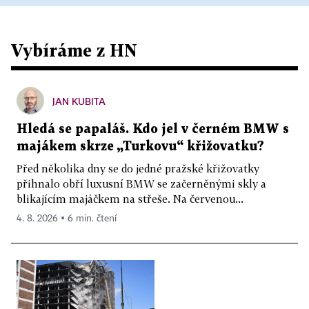
Vybíráme z HN
JAN KUBITA
Hledá se papaláš. Kdo jel v černém BMW s
majákem skrze „Turkovu“ křižovatku?
Před několika dny se do jedné pražské křižovatky
přihnalo obří luxusní BMW se začerněnými skly a
blikajícím majáčkem na střeše. Na červenou...
4. 8. 2026 ▪ 6 min. čtení