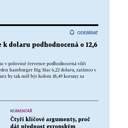
ODEBÍRAT
e k dolaru podhodnocená o 12,6
u
ac v polovině července podhodnocená vůči
 jeden hamburger Big Mac 6,22 dolaru, zatímco v
urz by tak měl být kolem 18,49 koruny za
KOMENTÁŘ
Čtyři klíčové argumenty, proč
dát přednost evropským