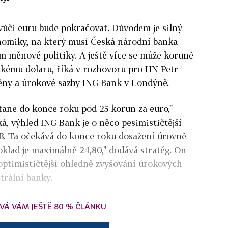
ůči euru bude pokračovat. Důvodem je silný
nomiky, na který musí Česká národní banka
m měnové politiky. A ještě více se může koruně
ckému dolaru, říká v rozhovoru pro HN Petr
měny a úrokové sazby ING Bank v Londýně.
stane do konce roku pod 25 korun za euro,"
á, výhled ING Bank je o něco pesimističtější
. Ta očekává do konce roku dosažení úrovně
klad je maximálně 24,80," dodává stratég. On
optimističtější ohledně zvyšování úrokových
trální banky.
VÁ VÁM JEŠTĚ 80 % ČLÁNKU