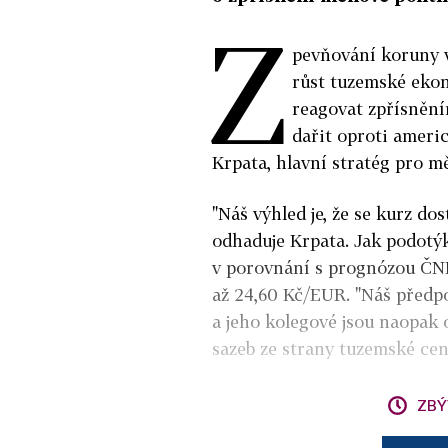
Z
pevňování koruny v
růst tuzemské eko
reagovat zpřísnění
dařit oproti ameri
Krpata, hlavní stratég pro 
"Náš výhled je, že se kurz do
odhaduje Krpata. Jak podotýk
v porovnání s prognózou ČNB
až 24,60 Kč/EUR. "Náš předpo
a jeho kolegové jsou naopak 
sazeb ze strany tuzemské cen
ZBÝ