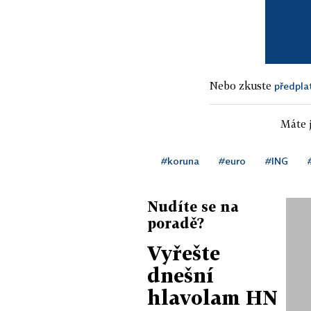
Nebo zkuste
předpla
Máte j
#koruna
#euro
#ING
Nudíte se na
poradě?
Vyřešte
dnešní
hlavolam HN