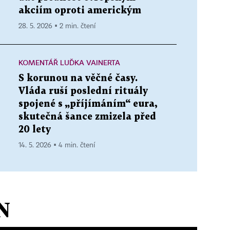
akciím oproti americkým
28. 5. 2026 ▪ 2 min. čtení
KOMENTÁŘ LUĎKA VAINERTA
S korunou na věčné časy.
Vláda ruší poslední rituály
spojené s „příjímáním“ eura,
skutečná šance zmizela před
20 lety
14. 5. 2026 ▪ 4 min. čtení
N