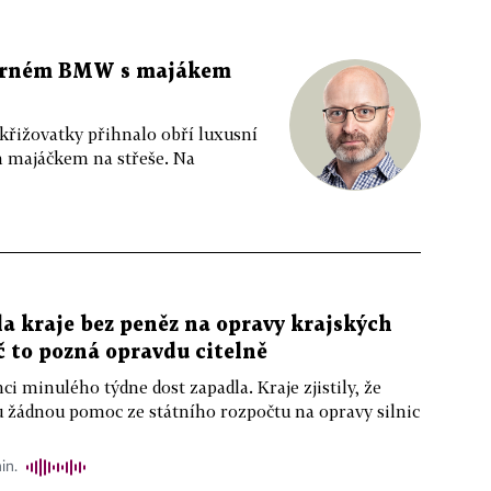
 černém BMW s majákem
 křižovatky přihnalo obří luxusní
m majáčkem na střeše. Na
a kraje bez peněz na opravy krajských
ič to pozná opravdu citelně
ci minulého týdne dost zapadla. Kraje zjistily, že
u žádnou pomoc ze státního rozpočtu na opravy silnic
in.