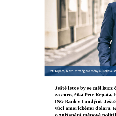
Petr Krpata, hlavní stratég pro měny a úrokové 
Ještě letos by se měl kurz
za euro, říká Petr Krpata,
ING Bank v Londýně. Ještě
vůči americkému dolaru. 
o zpřísnění měnové politik