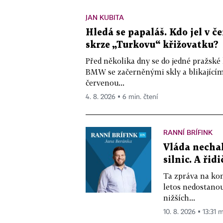
JAN KUBITA
Hledá se papaláš. Kdo jel v
skrze „Turkovu“ křižovatku?
Před několika dny se do jedné pražské
BMW se začerněnými skly a blikající
červenou...
4. 8. 2026 ▪ 6 min. čtení
RANNÍ BRÍFINK
Vláda nechal
silnic. A řid
Ta zpráva na kon
letos nedostano
nižších...
10. 8. 2026 ▪ 13:31 m