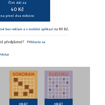
Číst dál za
40 Kč
na první dva měsíce
za 80 Kč.
tné bez reklam a s mobilní aplikací
iž předplatné?
Přihlaste se
#dolar
HRÁT
HRÁT