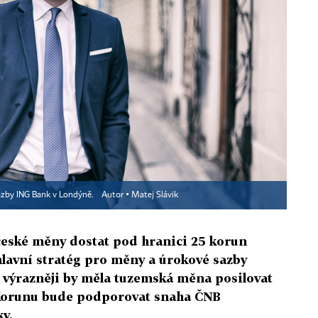
sazby ING Bank v Londýně.
Autor ▪
Matej Slávik
 české měny dostat pod hranici 25 korun
 hlavní stratég pro měny a úrokové sazby
 výrazněji by měla tuzemská měna posilovat
Korunu bude podporovat snaha ČNB
y.