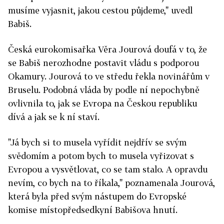
musíme vyjasnit, jakou cestou půjdeme," uvedl
Babiš.
Česká eurokomisařka Věra Jourová doufá v to, že
se Babiš nerozhodne postavit vládu s podporou
Okamury. Jourová to ve středu řekla novinářům v
Bruselu. Podobná vláda by podle ní nepochybně
ovlivnila to, jak se Evropa na Českou republiku
dívá a jak se k ní staví.
"Já bych si to musela vyřídit nejdřív se svým
svědomím a potom bych to musela vyřizovat s
Evropou a vysvětlovat, co se tam stalo. A opravdu
nevím, co bych na to říkala," poznamenala Jourová,
která byla před svým nástupem do Evropské
komise místopředsedkyní Babišova hnutí.