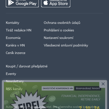
Kontakty
Ochrana osobních údajů
Tiráž redakce HN
Prohlášení o cookies
Economia
Nastavení soukromí
Kariéra v HN
Všeobecné smluvní podmínky
Ceník inzerce
Koupit / darovat předplatné
Eventy
×
Newslettery
RSS kanály
Autorská práva vykonává vydavatel. Bez písemného svolení vydavatele je