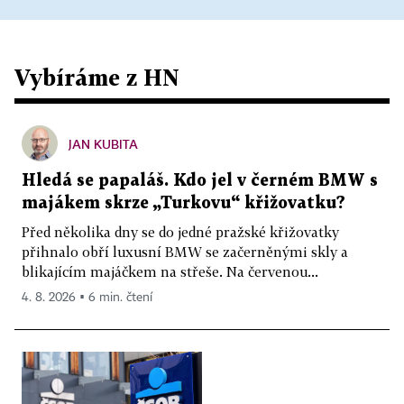
Vybíráme z HN
JAN KUBITA
Hledá se papaláš. Kdo jel v černém BMW s
majákem skrze „Turkovu“ křižovatku?
Před několika dny se do jedné pražské křižovatky
přihnalo obří luxusní BMW se začerněnými skly a
blikajícím majáčkem na střeše. Na červenou...
4. 8. 2026 ▪ 6 min. čtení