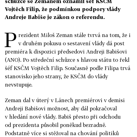
schůzce se Zemanem oznámil šéf KSČM
Vojtěch Filip, že podmínkou podpory vlády
Andreje Babiše je zákon o referendu.
P
rezident Miloš Zeman stále tvrvá na tom, že i
v druhém pokusu o sestavení vlády dá post
premiéra k dispozici předsedovi Andreji Babišovi
(ANO). Po středeční schůzce s hlavou státu to řekl
šéf KSČM Vojtěch Filip. Současně podle Filipa t
rvá
stanovisko jeho strany, že KSČM do vlády
nevstupuje.
Zeman dal v úterý v Lánech premiérovi v demisi
Andreji Babišovi možnost, aby dál pokračoval
v hledání nové vlády. Babiš přesto při odchodu
od prezidenta působil poněkud bezradně.
Podstatně více si stěžoval na chování politiků