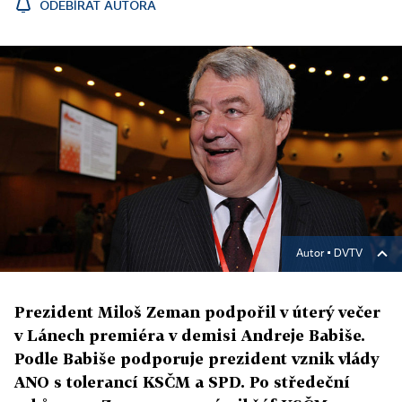
ODEBÍRAT AUTORA
Autor ▪
DVTV
Prezident Miloš Zeman podpořil v úterý večer
v Lánech premiéra v demisi Andreje Babiše.
Podle Babiše podporuje prezident vznik vlády
ANO s tolerancí KSČM a SPD. Po středeční