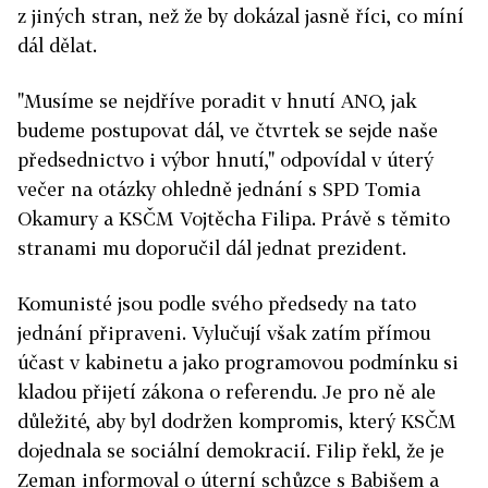
z jiných stran, než že by dokázal jasně říci, co míní
dál dělat.
"Musíme se nejdříve poradit v hnutí ANO, jak
budeme postupovat dál, ve čtvrtek se sejde naše
předsednictvo i výbor hnutí," odpovídal v úterý
večer na otázky ohledně jednání s SPD Tomia
Okamury a KSČM Vojtěcha Filipa. Právě s těmito
stranami mu doporučil dál jednat prezident.
Komunisté jsou podle svého předsedy na tato
jednání připraveni. Vylučují však zatím přímou
účast v kabinetu a jako programovou podmínku si
kladou přijetí zákona o referendu.
Je pro ně ale
důležité, aby byl dodržen kompromis, který KSČM
dojednala se sociální demokracií.
Filip řekl, že je
Zeman informoval o úterní schůzce s Babišem a