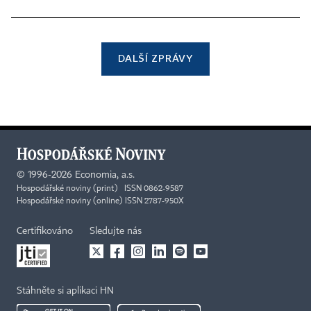
DALŠÍ ZPRÁVY
©
1996-2026
Economia, a.s.
Hospodářské noviny (print) ISSN 0862-9587
Hospodářské noviny (online) ISSN 2787-950X
Certifikováno
Sledujte nás
Stáhněte si aplikaci HN