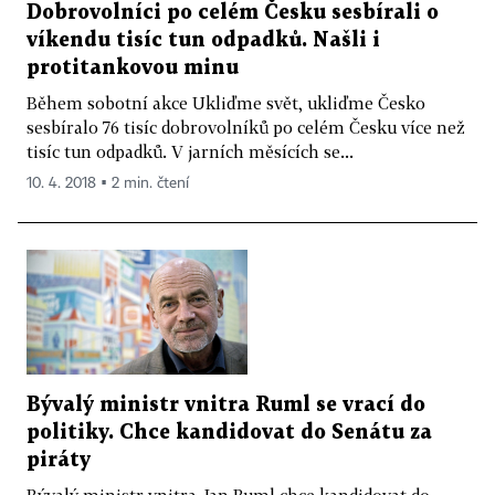
Dobrovolníci po celém Česku sesbírali o
víkendu tisíc tun odpadků. Našli i
protitankovou minu
Během sobotní akce Ukliďme svět, ukliďme Česko
sesbíralo 76 tisíc dobrovolníků po celém Česku více než
tisíc tun odpadků. V jarních měsících se...
10. 4. 2018 ▪ 2 min. čtení
Bývalý ministr vnitra Ruml se vrací do
politiky. Chce kandidovat do Senátu za
piráty
Bývalý ministr vnitra Jan Ruml chce kandidovat do