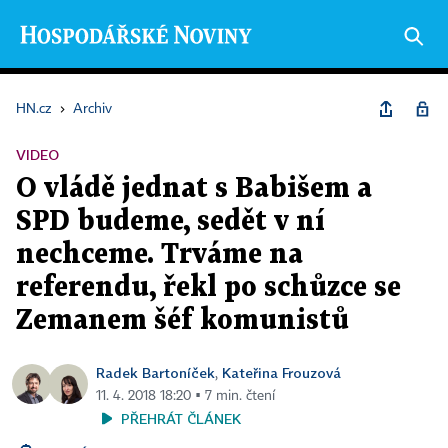
HN.cz
›
Archiv
VIDEO
O vládě jednat s Babišem a
SPD budeme, sedět v ní
nechceme. Trváme na
referendu, řekl po schůzce se
Zemanem šéf komunistů
Radek Bartoníček
Kateřina Frouzová
,
11. 4. 2018 18:20 ▪ 7 min. čtení
PŘEHRÁT ČLÁNEK