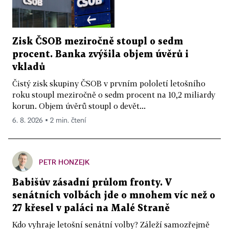
Zisk ČSOB meziročně stoupl o sedm
procent. Banka zvýšila objem úvěrů i
vkladů
Čistý zisk skupiny ČSOB v prvním pololetí letošního
roku stoupl meziročně o sedm procent na 10,2 miliardy
korun. Objem úvěrů stoupl o devět...
6. 8. 2026 ▪ 2 min. čtení
PETR HONZEJK
Babišův zásadní průlom fronty. V
senátních volbách jde o mnohem víc než o
27 křesel v paláci na Malé Straně
Kdo vyhraje letošní senátní volby? Záleží samozřejmě