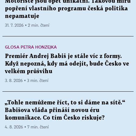
Motoristé jsou opět unikátní. Takovou míru
popření vlastního programu česká politika
nepamatuje
31. 7. 2026 ▪ 2 min. čtení
GLOSA PETRA HONZEJKA
Premiér Andrej Babiš je stále víc z formy.
Když nepozná, kdy má odejít, bude Česko ve
velkém průšvihu
3. 8. 2026 ▪ 3 min. čtení
„Tohle nemůžeme říct, to si dáme na sítě.“
Babišova vláda přináší novou éru
komunikace. Co tím Česko riskuje?
4. 8. 2026 ▪ 7 min. čtení