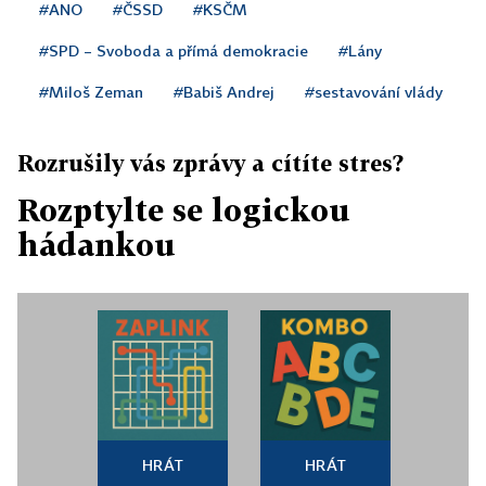
#ANO
#ČSSD
#KSČM
#SPD – Svoboda a přímá demokracie
#Lány
#Miloš Zeman
#Babiš Andrej
#sestavování vlády
Rozrušily vás zprávy a cítíte stres?
Rozptylte se logickou
hádankou
HRÁT
HRÁT