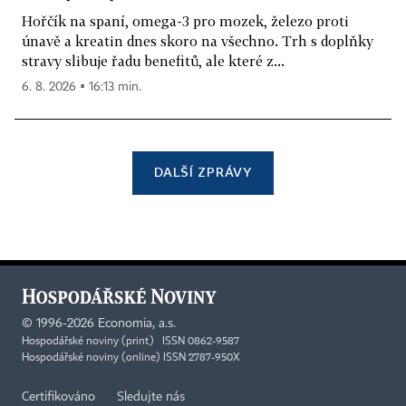
Hořčík na spaní, omega-3 pro mozek, železo proti
únavě a kreatin dnes skoro na všechno. Trh s doplňky
stravy slibuje řadu benefitů, ale které z...
6. 8. 2026 ▪ 16:13 min.
DALŠÍ ZPRÁVY
©
1996-2026
Economia, a.s.
Hospodářské noviny (print) ISSN 0862-9587
Hospodářské noviny (online) ISSN 2787-950X
Certifikováno
Sledujte nás