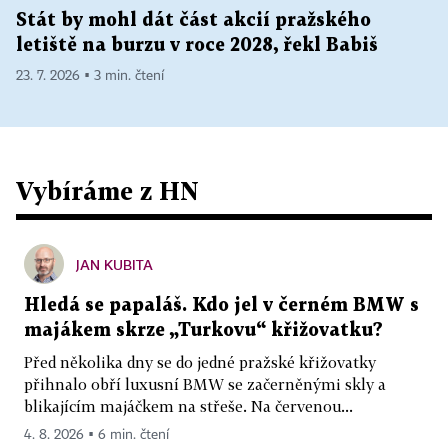
Stát by mohl dát část akcií pražského
letiště na burzu v roce 2028, řekl Babiš
23. 7. 2026 ▪ 3 min. čtení
Vybíráme z HN
JAN KUBITA
Hledá se papaláš. Kdo jel v černém BMW s
majákem skrze „Turkovu“ křižovatku?
Před několika dny se do jedné pražské křižovatky
přihnalo obří luxusní BMW se začerněnými skly a
blikajícím majáčkem na střeše. Na červenou...
4. 8. 2026 ▪ 6 min. čtení