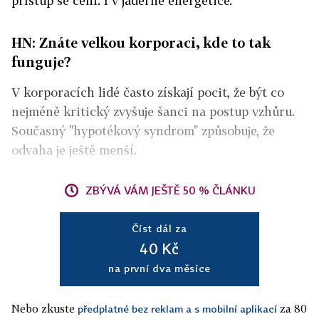
přístup se cení. I v jaderné energetice.
HN: Znáte velkou korporaci, kde to tak
funguje?
V korporacích lidé často získají pocit, že být co
nejméně kritický zvyšuje šanci na postup vzhůru.
Současný "hypotékový syndrom" způsobuje, že
odvaha je ještě menší.
ZBÝVÁ VÁM JEŠTĚ 50 % ČLÁNKU
Číst dál za
40 Kč
na první dva měsíce
Nebo zkuste
za 80
předplatné bez reklam a s mobilní aplikací