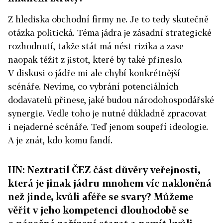
Z hlediska obchodní firmy ne. Je to tedy skutečně
otázka politická. Téma jádra je zásadní strategické
rozhodnutí, takže stát má nést rizika a zase
naopak těžit z jistot, které by také přineslo.
V diskusi o jádře mi ale chybí konkrétnější
scénáře. Nevíme, co vybrání potenciálních
dodavatelů přinese, jaké budou národohospodářské
synergie. Vedle toho je nutné důkladně zpracovat
i nejaderné scénáře. Teď jenom soupeří ideologie.
A je znát, kdo komu fandí.
HN: Neztratil ČEZ část důvěry veřejnosti,
která je jinak jádru mnohem víc nakloněná
než jinde, kvůli aféře se svary? Můžeme
věřit v jeho kompetenci dlouhodobě se