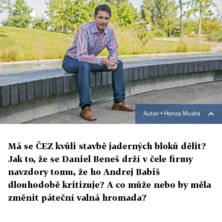
Autor ▪
Honza Mudra
Má se ČEZ kvůli stavbě jaderných bloků dělit?
Jak to, že se Daniel Beneš drží v čele firmy
navzdory tomu, že ho Andrej Babiš
dlouhodobě kritizuje? A co může nebo by měla
změnit páteční valná hromada?