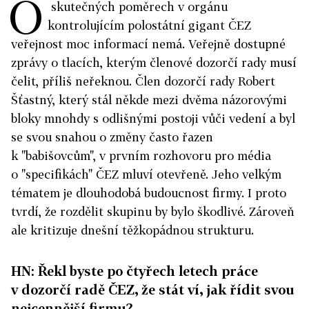
O
skutečných poměrech v orgánu
kontrolujícím polostátní gigant ČEZ
veřejnost moc informací nemá. Veřejně dostupné
zprávy o tlacích, kterým členové dozorčí rady musí
čelit, příliš neřeknou. Člen dozorčí rady Robert
Šťastný, který stál někde mezi dvěma názorovými
bloky mnohdy s odlišnými postoji vůči vedení a byl
se svou snahou o změny často řazen
k "babišovcům", v prvním rozhovoru pro média
o "specifikách" ČEZ mluví otevřeně. Jeho velkým
tématem je dlouhodobá budoucnost firmy. I proto
tvrdí, že rozdělit skupinu by bylo škodlivé. Zároveň
ale kritizuje dnešní těžkopádnou strukturu.
HN: Řekl byste po čtyřech letech práce
v dozorčí radě ČEZ, že stát ví, jak řídit svou
nejcennější firmu?