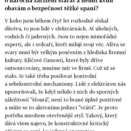
o náročná zařízení starat a nemít kvůli
obavám o bezpečnost těžké spaní?
V koho jsem během čtyř let rozhodně získal
důvěru, to jsou lidé v elektrárnách. Ať uhelných,
vodních či jaderných. Jsou to nejen mimořádní
experti, ale i srdcaři, kteří milují svoji věc. Aféra se
svary musí být velkým poučením z hlediska firemní
kultury. Klíčové činnosti, které byly dříve
outsourcovány, musíme mít ve firmě. Což už se
stalo. Je také třeba posilovat kontrolní
a sebekontrolní mechanismy. Lidé z elektráren nás
upozorňovali, že když někdo z nich do sporných
záležitostí "šťourá", není to brané úplně pozitivně
a může se to aktivnímu jedinci "vrátit". Je proto
potřeba mnohem otevřenější styl. Takový, který
dává všem najevo, že konstruktivně kritický