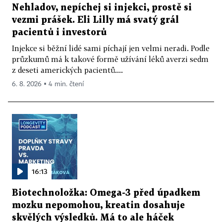
Nehladov, nepíchej si injekci, prostě si
vezmi prášek. Eli Lilly má svatý grál
pacientů i investorů
Injekce si běžní lidé sami píchají jen velmi neradi. Podle
průzkumů má k takové formě užívání léků averzi sedm
z deseti amerických pacientů....
6. 8. 2026 ▪ 4 min. čtení
16:13
Biotechnoložka: Omega-3 před úpadkem
mozku nepomohou, kreatin dosahuje
skvělých výsledků. Má to ale háček