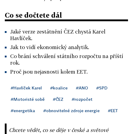
Co se dočtete dál
Jaké verze zestátnění ČEZ chystá Karel
Havlíček.
Jak to vidí ekonomický analytik.
Co brání schválení státního rozpočtu na příští
rok.
Proč jsou nejasnosti kolem EET.
#Havlíček Karel
#koalice
#ANO
#SPD
#Motoristé sobě
#ČEZ
#rozpočet
#energetika
#obnovitelné zdroje energie
#EET
Chcete vědět, co se děje v české a světové