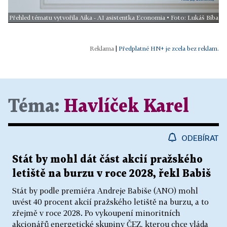
Přehled tématu vytvořila Aika - AI asistentka Economia • Foto: Lukáš Bíba
|
Předplatné HN+ je zcela bez reklam.
Téma:
Havlíček Karel
ODEBÍRAT
Stát by mohl dát část akcií pražského
letiště na burzu v roce 2028, řekl Babiš
Stát by podle premiéra Andreje Babiše (ANO) mohl
uvést 40 procent akcií pražského letiště na burzu, a to
zřejmě v roce 2028. Po vykoupení minoritních
akcionářů energetické skupiny ČEZ, kterou chce vláda