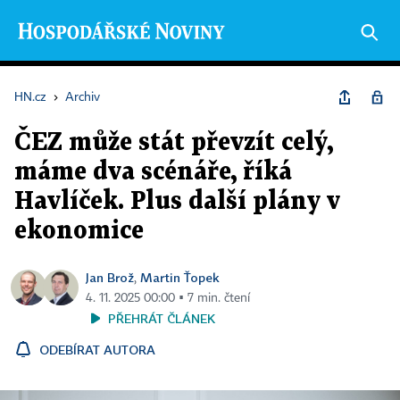
HN.cz
›
Archiv
ČEZ může stát převzít celý,
máme dva scénáře, říká
Havlíček. Plus další plány v
ekonomice
Jan Brož
Martin Ťopek
,
4. 11. 2025 00:00 ▪ 7 min. čtení
PŘEHRÁT ČLÁNEK
ODEBÍRAT AUTORA