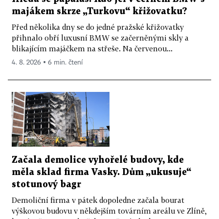
majákem skrze „Turkovu“ křižovatku?
Před několika dny se do jedné pražské křižovatky
přihnalo obří luxusní BMW se začerněnými skly a
blikajícím majáčkem na střeše. Na červenou...
4. 8. 2026 ▪ 6 min. čtení
Začala demolice vyhořelé budovy, kde
měla sklad firma Vasky. Dům „ukusuje“
stotunový bagr
Demoliční firma v pátek dopoledne začala bourat
výškovou budovu v někdejším továrním areálu ve Zlíně,