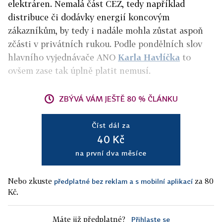
elektráren. Nemalá část ČEZ, tedy například
distribuce či dodávky energií koncovým
zákazníkům, by tedy i nadále mohla zůstat aspoň
zčásti v privátních rukou. Podle pondělních slov
hlavního vyjednávače ANO
Karla Havlíčka
to
ovšem zase tak úplně platit nemusí.
ZBÝVÁ VÁM JEŠTĚ 80 % ČLÁNKU
Číst dál za
40 Kč
na první dva měsíce
Nebo zkuste
za 80
předplatné bez reklam a s mobilní aplikací
Kč.
Máte již předplatné?
Přihlaste se