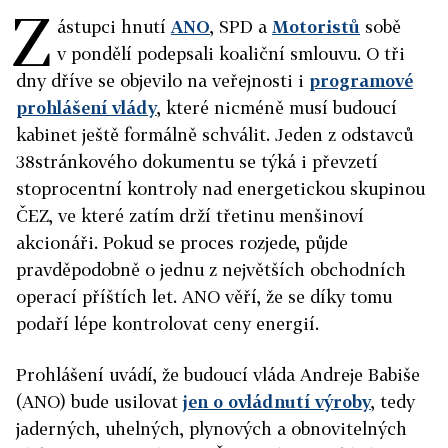
Z
ástupci hnutí
ANO
, SPD a
Motoristů
sobě
v pondělí podepsali koaliční smlouvu. O tři
dny dříve se objevilo na veřejnosti i
programové
prohlášení vlády
, které nicméně musí budoucí
kabinet ještě formálně schválit. Jeden z odstavců
38stránkového dokumentu se týká i převzetí
stoprocentní kontroly nad energetickou skupinou
ČEZ, ve které zatím drží třetinu menšinoví
akcionáři. Pokud se proces rozjede, půjde
pravděpodobně o jednu z největších obchodních
operací příštích let. ANO věří, že se díky tomu
podaří lépe kontrolovat ceny energií.
Prohlášení uvádí, že budoucí vláda Andreje Babiše
(ANO) bude usilovat
jen o ovládnutí výroby
, tedy
jaderných, uhelných, plynových a obnovitelných