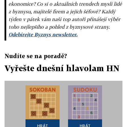
ekonomice? Co si o aktuálních trendech myslí lidé
z byznysu, majitelé firem a jejich šéfové? Každý
týden v pátek vám naši top autoři přinášejí výběr
toho nejlepšího a pohled z byznysové strany.
Odebírejte Byznys newsletter.
Nudíte se na poradě?
Vyřešte dnešní hlavolam HN
HRÁT
HRÁT