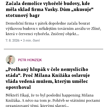
Začala demolice vyhořelé budovy, kde
měla sklad firma Vasky. Dům „ukusuje“
stotunový bagr
Demoliční firma v pátek dopoledne začala bourat
výškovou budovu v někdejším továrním areálu ve Zlíně,
která v červenci vyhořela. Zničený objekt...
7. 8. 2026 ▪ 3 min. čtení
PETR HONZEJK
„Prolhaný hlupák v čele nemyslícího
stáda“. Proč Milana Knížáka oslavuje
vláda vedená mužem, kterým umělec
opovrhoval
Někteří říkají, že to byl poslední happening Milana
Knížáka. A něco na tom je. Pohřeb se státními poctami
organizovaný těmi, kterými slavný...