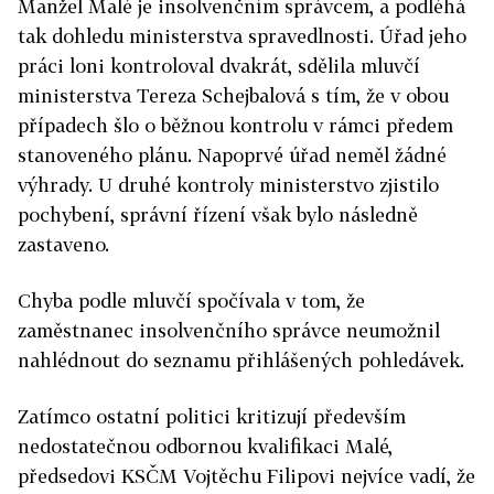
Manžel Malé je insolvenčním správcem, a podléhá
tak dohledu ministerstva spravedlnosti. Úřad jeho
práci loni kontroloval dvakrát, sdělila mluvčí
ministerstva Tereza Schejbalová s tím, že v obou
případech šlo o běžnou kontrolu v rámci předem
stanoveného plánu. Napoprvé úřad neměl žádné
výhrady. U druhé kontroly ministerstvo zjistilo
pochybení, správní řízení však bylo následně
zastaveno.
Chyba podle mluvčí spočívala v tom, že
zaměstnanec insolvenčního správce neumožnil
nahlédnout do seznamu přihlášených pohledávek.
Zatímco ostatní politici kritizují především
nedostatečnou odbornou kvalifikaci Malé,
předsedovi KSČM Vojtěchu Filipovi nejvíce vadí, že