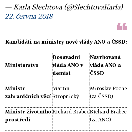
— Karla Slechtova (@SlechtovaKarla)
22. června 2018
Kandidáti na ministry nové vlády ANO a ČSSD:
Dosavadní
Navrhovaná
Ministerstvo
vláda ANO v
vláda ANO a
demisi
ČSSD
Ministr
Martin
Miroslav Poche
zahraničních věcí
Stropnický
(za ČSSD)
Ministr životního
Richard Brabec
Richard Brabec
prostředí
(za ANO)