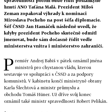
spravedlnosti potom bude řídit poslankyně
hnutí ANO Taťána Malá. Prezident Miloš
Zeman zopakoval výhrady k nominaci
Miroslava Pocheho na post šéfa diplomacie.
Šéf ČSSD Jan Hamáček následně uvedl, že
kdyby prezident Pocheho skutečně odmítl
jmenovat, bude sám dočasně řídit vedle
ministerstva vnitra i ministerstvo zahraničí.
P
remiér Andrej Babiš v pátek oznámil jména
ministrů pro chystanou vládu, kterou
sestavuje ve spolupráci s ČSSD a za podpory
komunistů. V kabinetu končí ministryně obrany
Karla Šlechtová a ministr průmyslu a
obchodu
Tomáš Hüner. Už dříve svůj konec
oznámil také ministr spravedlnosti Robert Pelikán.