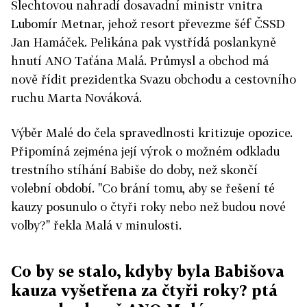
Šlechtovou nahradí dosavadní ministr vnitra
Lubomír Metnar, jehož resort převezme šéf ČSSD
Jan Hamáček. Pelikána pak vystřídá poslankyně
hnutí ANO Taťána Malá. Průmysl a obchod má
nově řídit prezidentka Svazu obchodu a cestovního
ruchu Marta Nováková.
Výběr Malé do čela spravedlnosti kritizuje opozice.
Připomíná zejména její výrok o možném odkladu
trestního stíhání Babiše do doby, než skončí
volební období. "Co brání tomu, aby se řešení té
kauzy posunulo o čtyři roky nebo než budou nové
volby?" řekla Malá v minulosti.
Co by se stalo, kdyby byla Babišova
kauza vyšetřena za čtyři roky? ptá