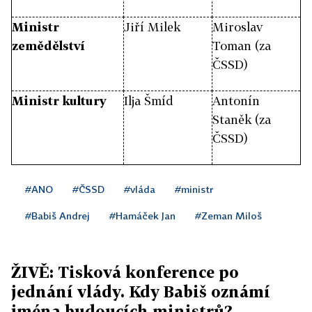
Ministr
Jiří Milek
Miroslav
zemědělství
Toman (za
ČSSD)
Ministr kultury
Ilja Šmíd
Antonín
Staněk (za
ČSSD)
#ANO
#ČSSD
#vláda
#ministr
#Babiš Andrej
#Hamáček Jan
#Zeman Miloš
ŽIVĚ: Tisková konference po
jednání vlády. Kdy Babiš oznámí
jména budoucích ministrů?