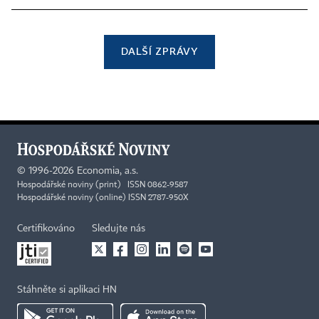
DALŠÍ ZPRÁVY
©
1996-2026
Economia, a.s.
Hospodářské noviny (print) ISSN 0862-9587
Hospodářské noviny (online) ISSN 2787-950X
Certifikováno
Sledujte nás
Stáhněte si aplikaci HN