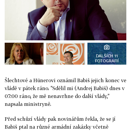
DALŠÍCH 11
FOTOGRAFIÍ
Šlechtové a Hünerovi oznámil Babiš jejich konec ve
vládě v pátek ráno. "Sdělil mi (Andrej Babiš) dnes v
07:00 ráno, že mě nenavrhne do další vlády,"
napsala ministryně.
Před schůzí vlády pak novinářům řekla, že se jí
Babiš ptal na různé armádní zakázky včetně