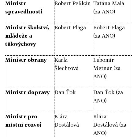
Ministr
Robert Pelikán
Taťána Malá
spravedlnosti
(za ANO)
Ministr školství,
Robert Plaga
Robert Plaga
mládeže a
(za ANO)
tělovýchovy
Ministr obrany
Karla
Lubomír
Šlechtová
Metnar (za
ANO)
Ministr dopravy
Dan Ťok
Dan Ťok (za
ANO)
Ministr pro
Klára
Klára
místní rozvoj
Dostálová
Dostálová (za
ANO)