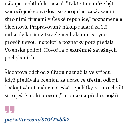
nákupu mobilních radarů. "Takže tam může být
samozřejmě souvislost se zbrojními zakázkami i
zbrojními firmami v České republice," poznamenala
Šlechtová. Připravovaný nákup radarů za 3,5
miliardy korun z Izraele nechala ministryně
prověřit svou inspekcí a poznatky poté předala
Vojenské policii. Hovořila o extrémně závažných
pochybeních.
Šlechtová odchod z úřadu naznačila ve středu,
když předávala ocenění za účast ve třetím odboji.
"Děkuji vám i jménem České republiky, v tuto chvíli
si to ještě mohu dovolit," prohlásila před odbojáři.
pic.twitter.com/S7OfTNbfk2