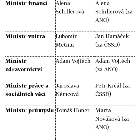
Ministr financí
Alena
Alena
Schillerová
Schillerová (za
ANO)
Ministr vnitra
Lubomír
Jan Hamáček
Metnar
(za ČSSD)
Ministr
Adam Vojtěch
Adam Vojtěch
zdravotnictví
(za ANO)
Ministr práce a
Jaroslava
Petr Krčál (za
sociálních věcí
Němcová
ČSSD)
Ministr průmyslu
Tomáš Hüner
Marta
Nováková (za
ANO)