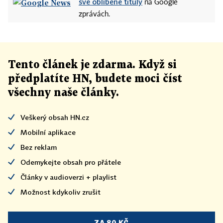
své oblíbené tituly
na Google
zprávách.
Tento článek
je
zdarma. Když si
předplatíte HN, budete moci číst
všechny naše články
.
Veškerý obsah HN.cz
Mobilní aplikace
Bez reklam
Odemykejte obsah pro přátele
Články v audioverzi + playlist
Možnost kdykoliv zrušit
ZA 80 KČ