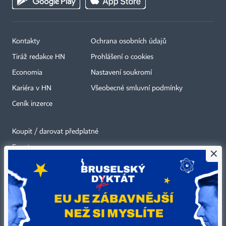
Kontakty
Ochrana osobních údajů
Tiráž redakce HN
Prohlášení o cookies
Economia
Nastavení soukromí
Kariéra v HN
Všeobecné smluvní podmínky
Ceník inzerce
Koupit / darovat předplatné
Eventy
×
Newslettery
RSS kanály
Autorská práva vykonává vydavatel. Bez písemného svolení vydavatele je
zakázáno jakékoli užití částí nebo celku díla, zejména rozmnožování a šíření