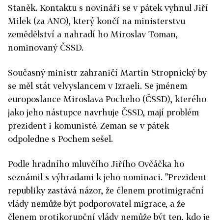
Staněk. Kontaktu s novináři se v pátek vyhnul Jiří
Milek (za ANO), který končí na ministerstvu
zemědělství a nahradí ho Miroslav Toman,
nominovaný ČSSD.
Současný ministr zahraničí Martin Stropnický by
se měl stát velvyslancem v Izraeli. Se jménem
europoslance Miroslava Pocheho (ČSSD), kterého
jako jeho nástupce navrhuje ČSSD, mají problém
prezident i komunisté. Zeman se v pátek
odpoledne s Pochem sešel.
Podle hradního mluvčího Jiřího Ovčáčka ho
seznámil s výhradami k jeho nominaci.
"Prezident
republiky zastává názor, že členem protimigrační
vlády nemůže být podporovatel migrace, a že
členem protikorupční vlády nemůže být ten, kdo je