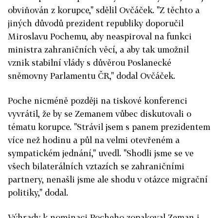
obviňován z korupce," sdělil Ovčáček.
"Z těchto a
jiných důvodů prezident republiky doporučil
Miroslavu Pochemu, aby neaspiroval na funkci
ministra zahraničních věcí, a aby tak umožnil
vznik stabilní vlády s důvěrou Poslanecké
sněmovny Parlamentu ČR," dodal Ovčáček.
Poche nicméně později na tiskové konferenci
vyvrátil, že by se Zemanem vůbec diskutovali o
tématu korupce.
"Strávil jsem s panem prezidentem
více než hodinu a půl na velmi otevřeném a
sympatickém jednání," uvedl.
"Shodli jsme se ve
všech bilaterálních vztazích se zahraničními
partnery, nenašli jsme ale shodu v otázce migrační
politiky," dodal.
Výhrady k nominaci Pocheho zopakoval Zeman i