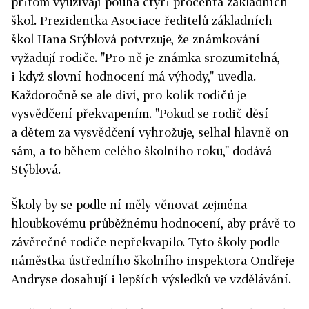
přitom využívají pouhá čtyři procenta základních
škol. Prezidentka Asociace ředitelů základních
škol Hana Stýblová potvrzuje, že známkování
vyžadují rodiče. "Pro ně je známka srozumitelná,
i když slovní hodnocení má výhody," uvedla.
Každoročně se ale diví, pro kolik rodičů je
vysvědčení překvapením. "Pokud se rodič děsí
a dětem za vysvědčení vyhrožuje, selhal hlavně on
sám, a to během celého školního roku," dodává
Stýblová.
Školy by se podle ní měly věnovat zejména
hloubkovému průběžnému hodnocení, aby právě to
závěrečné rodiče nepřekvapilo. Tyto školy podle
náměstka ústředního školního inspektora Ondřeje
Andryse dosahují i lepších výsledků ve vzdělávání.