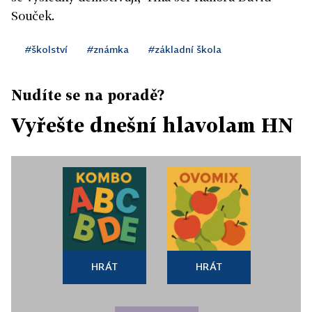
Souček.
#školství
#známka
#základní škola
Nudíte se na poradě?
Vyřešte dnešní hlavolam HN
HRÁT
HRÁT