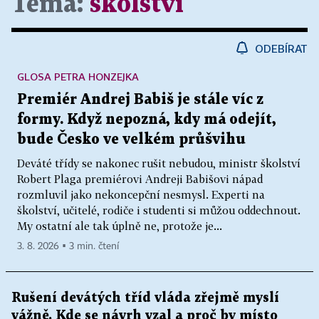
Téma:
školství
ODEBÍRAT
GLOSA PETRA HONZEJKA
Premiér Andrej Babiš je stále víc z
formy. Když nepozná, kdy má odejít,
bude Česko ve velkém průšvihu
Deváté třídy se nakonec rušit nebudou, ministr školství
Robert Plaga premiérovi Andreji Babišovi nápad
rozmluvil jako nekoncepční nesmysl. Experti na
školství, učitelé, rodiče i studenti si můžou oddechnout.
My ostatní ale tak úplně ne, protože je...
3. 8. 2026 ▪ 3 min. čtení
Rušení devátých tříd vláda zřejmě myslí
vážně. Kde se návrh vzal a proč by místo