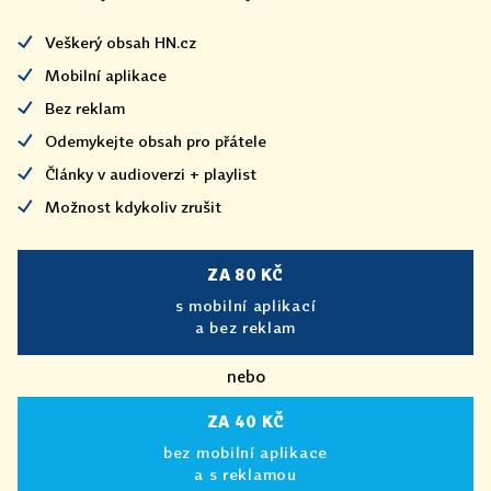
Veškerý obsah HN.cz
Mobilní aplikace
Bez reklam
Odemykejte obsah pro přátele
Články v audioverzi + playlist
Možnost kdykoliv zrušit
ZA 80 KČ
s mobilní aplikací
a bez reklam
nebo
ZA 40 KČ
bez mobilní aplikace
a s reklamou