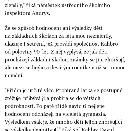
zlepšily," říká náměstek ústředního školního
inspektora Andrys.
Že se způsob hodnocení ani výsledky dětí
na základních školách za léta moc nezměnily,
ukazuje i šetření, jež provádí společnost Kalibro
od poloviny 90. let. Z něj vyplývá, že jak děti
procházejí základní školou, známky se jim zhoršují,
ale mezi sedmým a devátým ročníkem už se to moc
nemění.
"Příčin je určitě více. Probíraná látka se postupně
ztěžuje, přibývá jí a probírá se do větších
podrobností. Po páté třídě navíc ti nejlépe
hodnocení odcházejí na víceletá gymnázia.
Výsledkem však je, že mnoho dětí jejich zhoršující
se výsledky demotivují," říká šéf Kalibra David