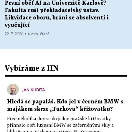
První oběť AI na Univerzitě Karlově?
Fakulta ruší překladatelský ústav.
Likvidace oboru, brání se absolventi i
vyučující
22. 7. 2026 ▪ 4 min. čtení
Vybíráme z HN
JAN KUBITA
Hledá se papaláš. Kdo jel v černém BMW s
majákem skrze „Turkovu“ křižovatku?
Před několika dny se do jedné pražské křižovatky
přihnalo obří luxusní BMW se začerněnými skly a
blikajícím majáčkem na střeše. Na červenou...