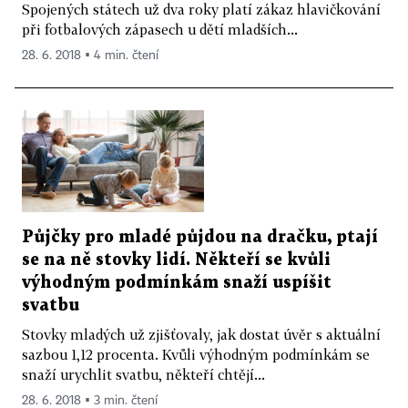
Spojených státech už dva roky platí zákaz hlavičkování
při fotbalových zápasech u dětí mladších...
28. 6. 2018 ▪ 4 min. čtení
Půjčky pro mladé půjdou na dračku, ptají
se na ně stovky lidí. Někteří se kvůli
výhodným podmínkám snaží uspíšit
svatbu
Stovky mladých už zjišťovaly, jak dostat úvěr s aktuální
sazbou 1,12 procenta. Kvůli výhodným podmínkám se
snaží urychlit svatbu, někteří chtějí...
28. 6. 2018 ▪ 3 min. čtení