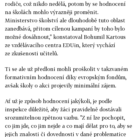
rodiče, což nikdo nedělá, potom by se hodnocení
na školách mohlo výrazněji proměnit.
Ministerstvo školství ale dlouhodobě tuto oblast
zanedbává, přitom cílenou kampaní by toho bylo
možné dosáhnout," konstatoval Bohumil Kartous
ze vzdělávacího centra EDUin, který vychází
ze zkušenosti učitelů.
Ti se ale už předloni mohli proškolit v takzvaném
formativním hodnocení díky evropským fondům,
avšak školy o akci projevily minimální zájem.
Ať už je způsob hodnocení jakýkoli, je podle
inspekce důležité, aby žáci pravidelně dostávali
srozumitelnou zpětnou vazbu. "Z ní lze pochopit,
co jim jde, co jim nejde a co mají dělat pro to, aby se
jejich znalosti či dovednosti v dané problematice