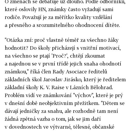
O změnách se debatuje už dlouho. Podle odborníků,
které oslovily HN, známky často vyžadují sami
rodiče. Považují je za měřítko kvality vzdělání
a přesného a srozumitelného ohodnocení dítěte.
"Otázka zní: proč vlastně téměř za všechno žáky
hodnotit? Do školy přicházejí s vnitřní motivací,
na všechno se ptají 'Proč?', chtějí zkoumat
a najednou se v první třídě jejich snaha ohodnotí
známkou," říká člen Rady Asociace ředitelů
základních škol Jaroslav Jirásko, který je ředitelem
základní školy K. V. Raise v Lázních Bělohrad.
Problém vidí ve známkování "výchov", které je prý
v dnešní době neobjektivním přežitkem. "Dětem se
dávají jedničky za snahu, ale rozhodně tam není
žádná zpětná vazba o tom, jak se jim daří
v dovednostech ve výtvarné, tělesné, občanské