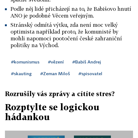
Podle něj lidé přicházejí na to, že Babišovo hnutí
ANO je podobné Věcem veřejným.
Stránský odmítá výtku, zda není moc velký
optimista například proto, že komunisté by
mohli napomoci pootočení české zahraniční
politiky na Východ.
#komunismus
#vězení
#Babiš Andrej
#skauting
#Zeman Miloš
#spisovatel
Rozrušily vás zprávy a cítíte stres?
Rozptylte se logickou
hádankou