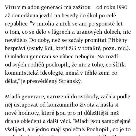
Víru v mladou generaci má zažitou − od roku 1990
až donedávna jezdil na besedy do škol po celé
republice. "V mnoha z nich se ani po spoustě let
o tom, co se dělo v lágrech a uranových dolech, nic
nevědělo. Do doby, než se začaly promítat Příběhy
bezpráví (osudy lidí, kteří žili v totalitě, pozn. red.).
O mladou generaci se vůbec nebojím. Na rozdíl
od svých rodičů pochopili, že nic z toho, co šířila
komunistická ideologie, nemá v téhle zemi co
dělat," je přesvědčený Stránský.
Mladá generace, narozená do svobody, začala podle
něj ustupovat od konzumního života a našla si
nové hodnoty, které jsou pro ni důležitější než
drahé oblečení a další věci. "Mladí jsou samozřejmě
všelijací, ale jedno mají společné. Pochopili, co je to