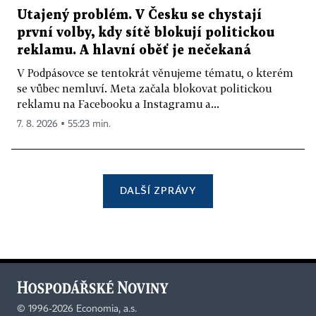
Utajený problém. V Česku se chystají
první volby, kdy sítě blokují politickou
reklamu. A hlavní oběť je nečekaná
V Podpásovce se tentokrát věnujeme tématu, o kterém
se vůbec nemluví. Meta začala blokovat politickou
reklamu na Facebooku a Instagramu a...
7. 8. 2026 ▪ 55:23 min.
DALŠÍ ZPRÁVY
©
1996-2026
Economia, a.s.