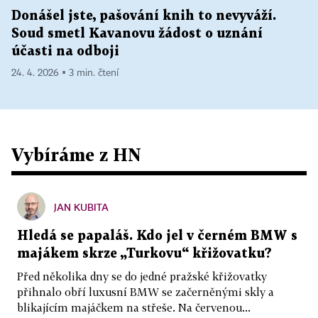
Donášel jste, pašování knih to nevyváží.
Soud smetl Kavanovu žádost o uznání
účasti na odboji
24. 4. 2026 ▪ 3 min. čtení
Vybíráme z HN
JAN KUBITA
Hledá se papaláš. Kdo jel v černém BMW s
majákem skrze „Turkovu“ křižovatku?
Před několika dny se do jedné pražské křižovatky
přihnalo obří luxusní BMW se začerněnými skly a
blikajícím majáčkem na střeše. Na červenou...