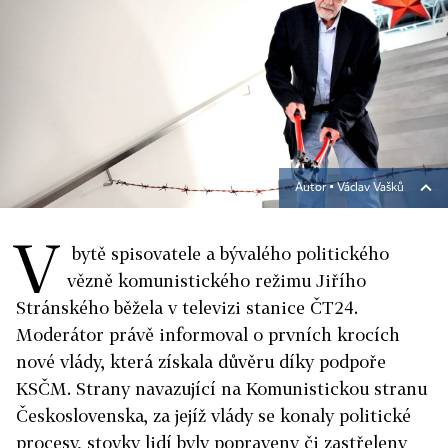
Autor ▪
Václav Vašků
V
bytě spisovatele a bývalého politického
vězně komunistického režimu Jiřího
Stránského běžela v televizi stanice ČT24.
Moderátor právě informoval o prvních krocích
nové vlády, která získala důvěru díky podpoře
KSČM. Strany navazující na Komunistickou stranu
Československa, za jejíž vlády se konaly politické
procesy, stovky lidí byly popraveny či zastřeleny