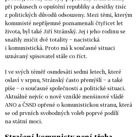
při pokusech o opuštění republiky a desítky tisíc
z politických důvodů odsouzeny. Mezi těmi, kterým
komunisté nepříjemně poznamenali čtyřicet let
života, byl také Jiří Stránský. Jej i jeho rodinu se
snažily zničit dvě totality − nacistická
i komunistická. Proto má k současné situaci
uznávaný spisovatel stále co říct.
I ve svých téměř osmdesáti sedmi letech, které
oslaví v srpnu, Stránský často přemýšlí − a také
píše − o současné společnosti a politické situaci.
Aktuálně nejvíc o nově vzniklé menšinové vládě
ANO a ČSSD opřené o komunistickou stranu, která
se od prvních svobodných voleb poprvé podílí
na státní moci.
Strašení komunisty není třeba