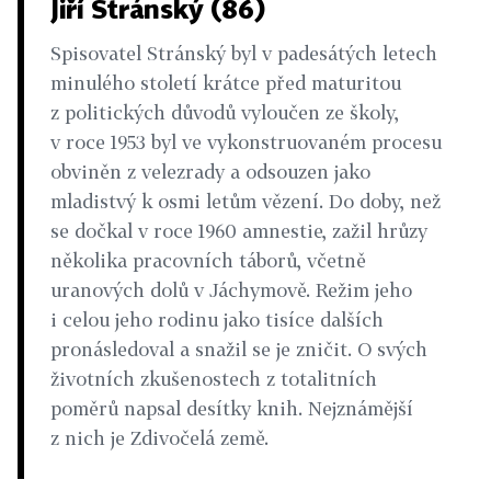
Jiří Stránský (86)
Spisovatel Stránský byl v padesátých letech
minulého století krátce před maturitou
z politických důvodů vyloučen ze školy,
v roce 1953 byl ve vykonstruovaném procesu
obviněn z velezrady a odsouzen jako
mladistvý k osmi letům vězení. Do doby, než
se dočkal v roce 1960 amnestie, zažil hrůzy
několika pracovních táborů, včetně
uranových dolů v Jáchymově. Režim jeho
i celou jeho rodinu jako tisíce dalších
pronásledoval a snažil se je zničit. O svých
životních zkušenostech z totalitních
poměrů napsal desítky knih. Nejznámější
z nich je Zdivočelá země.