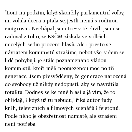
"Loni na podzim, když skončily parlamentní volby,
mi volala dcera a ptala se, jestli nemá s rodinou
emigrovat. Nechápal jsem to − v té chvíli jsem se
radoval z toho, že KSČM získala ve volbách
necelých sedm procent hlasů. Ale i přesto se
návratem komunistů strašíme, neboť vše, v čem se
lidé pohybují, je stále poznamenáno vládou
komunistů, kteří měli neomezenou moc po tři
generace. Jsem přesvědčený, že generace narozená
do svobody už nikdy nedopustí, aby se navrátila
totalita. Dodnes se ke mně hlásí a já vím, že to
ohlídají, i když už tu nebudu," říká autor řady
knih, televizních a filmových scénářů i fejetonů.
Podle něho je obezřetnost namístě, ale strašení
není potřeba.