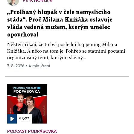
PETR HONZEJK
„Prolhaný hlupák v čele nemyslícího
stáda“. Proč Milana Knížáka oslavuje
vláda vedená mužem, kterým umělec
opovrhoval
Někteří říkají, že to byl poslední happening Milana
Knížáka. A něco na tom je. Pohřeb se státními poctami
organizovaný těmi, kterými slavný...
7. 8. 2026 ▪ 4 min. čtení
55:23
PODCAST PODPÁSOVKA