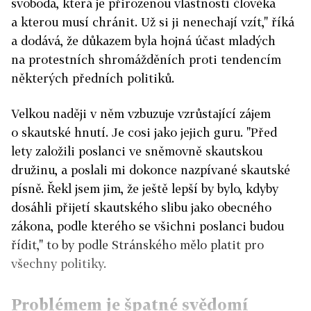
svoboda, která je přirozenou vlastností člověka
a kterou musí chránit. Už si ji nenechají vzít," říká
a dodává, že důkazem byla hojná účast mladých
na protestních shromážděních proti tendencím
některých předních politiků.
Velkou naději v něm vzbuzuje vzrůstající zájem
o skautské hnutí. Je cosi jako jejich guru. "Před
lety založili poslanci ve sněmovně skautskou
družinu, a poslali mi dokonce nazpívané skautské
písně. Řekl jsem jim, že ještě lepší by bylo, kdyby
dosáhli přijetí skautského slibu jako obecného
zákona, podle kterého se všichni poslanci budou
řídit," to by podle Stránského mělo platit pro
všechny politiky.
Problémem je špatné svědomí