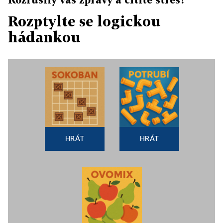
Rozptylte se logickou
hádankou
HRÁT
HRÁT