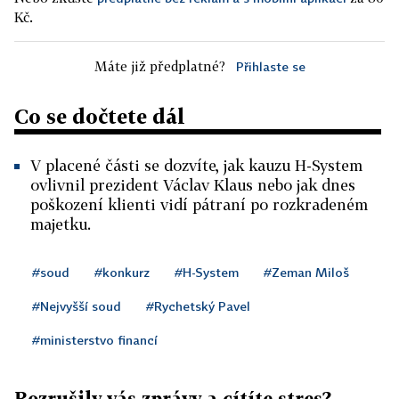
Kč.
Máte již předplatné?
Přihlaste se
Co se dočtete dál
V placené části se dozvíte, jak kauzu H-System
ovlivnil prezident Václav Klaus nebo jak dnes
poškození klienti vidí pátraní po rozkradeném
majetku.
#soud
#konkurz
#H-System
#Zeman Miloš
#Nejvyšší soud
#Rychetský Pavel
#ministerstvo financí
Rozrušily vás zprávy a cítíte stres?