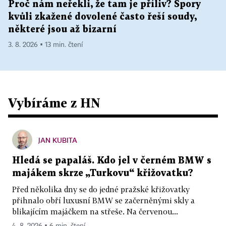
Proč nám neřekli, že tam je příliv? Spory
kvůli zkažené dovolené často řeší soudy,
některé jsou až bizarní
3. 8. 2026 ▪ 13 min. čtení
Vybíráme z HN
JAN KUBITA
Hledá se papaláš. Kdo jel v černém BMW s
majákem skrze „Turkovu“ křižovatku?
Před několika dny se do jedné pražské křižovatky
přihnalo obří luxusní BMW se začerněnými skly a
blikajícím majáčkem na střeše. Na červenou...
4. 8. 2026 ▪ 6 min. čtení