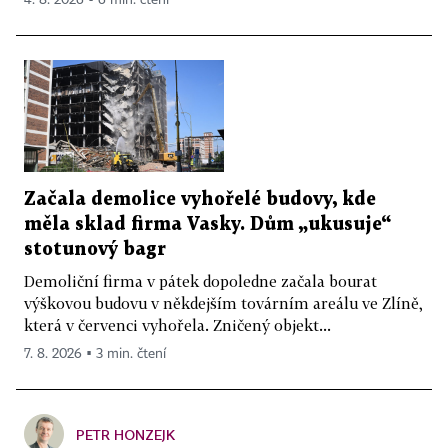
Začala demolice vyhořelé budovy, kde
měla sklad firma Vasky. Dům „ukusuje“
stotunový bagr
Demoliční firma v pátek dopoledne začala bourat
výškovou budovu v někdejším továrním areálu ve Zlíně,
která v červenci vyhořela. Zničený objekt...
7. 8. 2026 ▪ 3 min. čtení
PETR HONZEJK