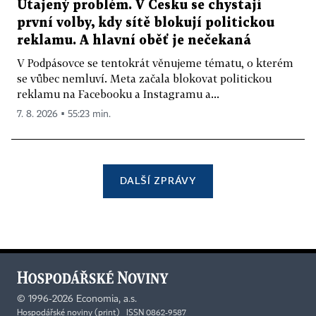
Utajený problém. V Česku se chystají
první volby, kdy sítě blokují politickou
reklamu. A hlavní oběť je nečekaná
V Podpásovce se tentokrát věnujeme tématu, o kterém
se vůbec nemluví. Meta začala blokovat politickou
reklamu na Facebooku a Instagramu a...
7. 8. 2026 ▪ 55:23 min.
DALŠÍ ZPRÁVY
©
1996-2026
Economia, a.s.
Hospodářské noviny (print) ISSN 0862-9587