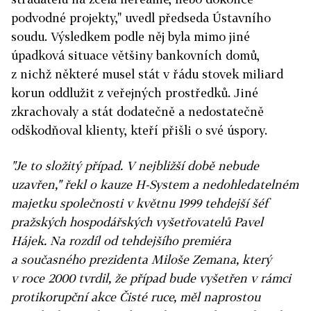
podvodné projekty," uvedl předseda Ústavního
soudu. Výsledkem podle něj byla mimo jiné
úpadková situace většiny bankovních domů,
z nichž některé musel stát v řádu stovek miliard
korun oddlužit z veřejných prostředků. Jiné
zkrachovaly a stát dodatečně a nedostatečně
odškodňoval klienty, kteří přišli o své úspory.
"Je to složitý případ. V nejbližší době nebude
uzavřen," řekl o kauze H-System a nedohledatelném
majetku společnosti v květnu 1999 tehdejší šéf
pražských hospodářských vyšetřovatelů Pavel
Hájek. Na rozdíl od tehdejšího premiéra
a současného prezidenta Miloše Zemana, který
v roce 2000 tvrdil, že případ bude vyšetřen v rámci
protikorupční akce Čisté ruce, měl naprostou