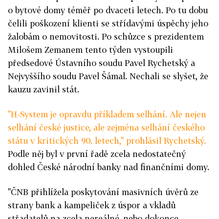
o bytové domy téměř po dvaceti letech. Po tu dobu
čelili poškození klienti se střídavými úspěchy jeho
žalobám o nemovitosti. Po schůzce s prezidentem
Milošem Zemanem tento týden vystoupili
předsedové Ústavního soudu Pavel Rychetský a
Nejvyššího soudu Pavel Šámal. Nechali se slyšet, že
kauzu zavinil stát.
"H-System je opravdu příkladem selhání. Ale nejen
selhání české justice, ale zejména selhání českého
státu v kritických 90. letech," prohlásil Rychetský.
Podle něj byl v první řadě zcela nedostatečný
dohled České národní banky nad finančními domy.
"ČNB přihlížela poskytování masivních úvěrů ze
strany bank a kampeliček z úspor a vkladů
střadatelů na zcela nereálné, nebo dokonce