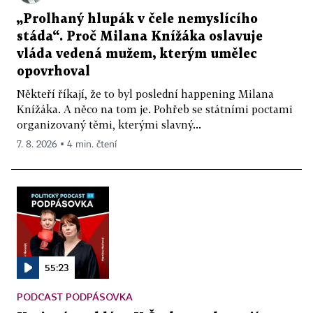
„Prolhaný hlupák v čele nemyslícího
stáda“. Proč Milana Knížáka oslavuje
vláda vedená mužem, kterým umělec
opovrhoval
Někteří říkají, že to byl poslední happening Milana
Knížáka. A něco na tom je. Pohřeb se státními poctami
organizovaný těmi, kterými slavný...
7. 8. 2026 ▪ 4 min. čtení
55:23
PODCAST PODPÁSOVKA