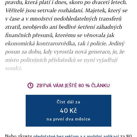
pravdu, která platí i dnes, skoro po dvaceti letech.
Věřitelé jsou setrvale rozhádaní. Majetek, který se
v čase a v množství nedohledatelných transferů
ztratil, neobjevilo ani bedlivé šetření záhadných
finančních přesunů, kterému se věnovala jak
ekonomická kontrarozvědka, tak i policie. Jediný
posun za dobu, kdy vyrostla nová generace, je, že
místo policejních příslušníků se nyní vyjadřují
soudci.
ZBÝVÁ VÁM JEŠTĚ 80 % ČLÁNKU
Číst dál za
40 Kč
na první dva měsíce
Nebo zkuste
za 80
předplatné bez reklam a s mobilní aplikací