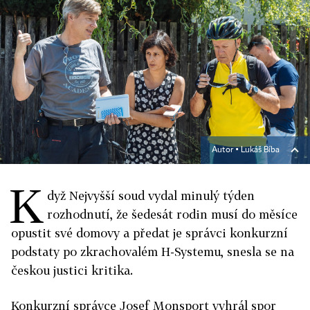
Autor ▪
Lukáš Bíba
K
dyž Nejvyšší soud vydal minulý týden
rozhodnutí, že šedesát rodin musí do měsíce
opustit své domovy a předat je správci konkurzní
podstaty po zkrachovalém H-Systemu, snesla se na
českou justici kritika.
Konkurzní správce Josef Monsport vyhrál spor