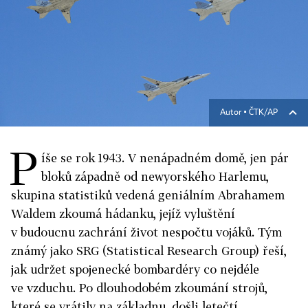
Autor ▪
ČTK/AP
P
íše se rok 1943. V nenápadném domě, jen pár
bloků západně od newyorského Harlemu,
skupina statistiků vedená geniálním Abrahamem
Waldem zkoumá hádanku, jejíž vyluštění
v budoucnu zachrání život nespočtu vojáků. Tým
známý jako SRG (Statistical Research Group) řeší,
jak udržet spojenecké bombardéry co nejdéle
ve vzduchu. Po dlouhodobém zkoumání strojů,
které se vrátily na základnu, došli letečtí