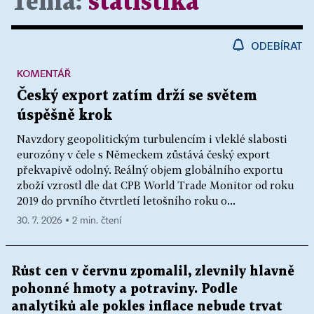
Téma:
statistika
ODEBÍRAT
KOMENTÁŘ
Český export zatím drží se světem
úspěšně krok
Navzdory geopolitickým turbulencím i vleklé slabosti
eurozóny v čele s Německem zůstává český export
překvapivě odolný. Reálný objem globálního exportu
zboží vzrostl dle dat CPB World Trade Monitor od roku
2019 do prvního čtvrtletí letošního roku o...
30. 7. 2026 ▪ 2 min. čtení
Růst cen v červnu zpomalil, zlevnily hlavně
pohonné hmoty a potraviny. Podle
analytiků ale pokles inflace nebude trvat