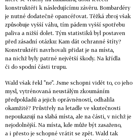
konstruktéři k následujícímu závěru. Bombardéry
je nutné dodatečně opancéřovat. Těžká zbroj však
způsobuje vyšší váhu, tím pádem vyšší spotřebu
paliva a nižší dolet. Tým statistiků byl postaven
před zásadní otázku: Kam dát ochranné štíty?
Konstruktéři navrhovali přidat je na místa,
na nichž byly patrné největší škody. Na křídla
či do spodní části trupu.
Wald však řekl "ne". Jsme schopni vidět to, co jeho
mysl, vytrénovaná neustálým zkoumáním
předpokladů a jejich oprávněností, odhalila
okamžitě? Průstřely na letadle ve skutečnosti
nepoukazují na slabá místa, ale na části, v nichž je
nejodolnější. Na místa, kde může být zasaženo,
a i přesto je schopné vrátit se zpět. Wald tak