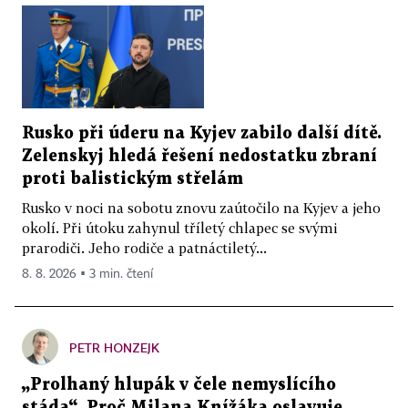
Rusko při úderu na Kyjev zabilo další dítě.
Zelenskyj hledá řešení nedostatku zbraní
proti balistickým střelám
Rusko v noci na sobotu znovu zaútočilo na Kyjev a jeho
okolí. Při útoku zahynul tříletý chlapec se svými
prarodiči. Jeho rodiče a patnáctiletý...
8. 8. 2026 ▪ 3 min. čtení
PETR HONZEJK
„Prolhaný hlupák v čele nemyslícího
stáda“. Proč Milana Knížáka oslavuje