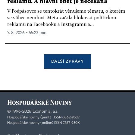
reklamu. A hlavní oběť je nečekaná
V Podpásovce se tentokrát věnujeme tématu, o kterém
se vůbec nemluví. Meta začala blokovat politickou
reklamu na Facebooku a Instagramu a...
7. 8. 2026 ▪ 55:23 min.
DALŠÍ ZPRÁVY
©
1996-2026
Economia, a.s.
Hospodářské noviny (print) ISSN 0862-9587
Hospodářské noviny (online) ISSN 2787-950X