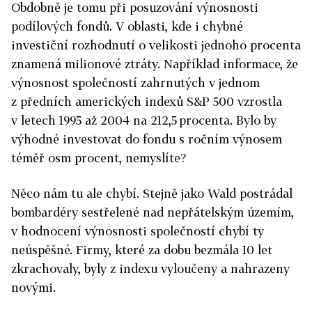
Obdobně je tomu při posuzování výnosnosti
podílových fondů. V oblasti, kde i chybné
investiční rozhodnutí o velikosti jednoho procenta
znamená milionové ztráty. Například informace, že
výnosnost společností zahrnutých v jednom
z předních amerických indexů S&P 500 vzrostla
v letech 1995 až 2004 na 212,5 procenta. Bylo by
výhodné investovat do fondu s ročním výnosem
téměř osm procent, nemyslíte?
Něco nám tu ale chybí. Stejně jako Wald postrádal
bombardéry sestřelené nad nepřátelským územím,
v hodnocení výnosnosti společností chybí ty
neúspěšné. Firmy, které za dobu bezmála 10 let
zkrachovaly, byly z indexu vyloučeny a nahrazeny
novými.