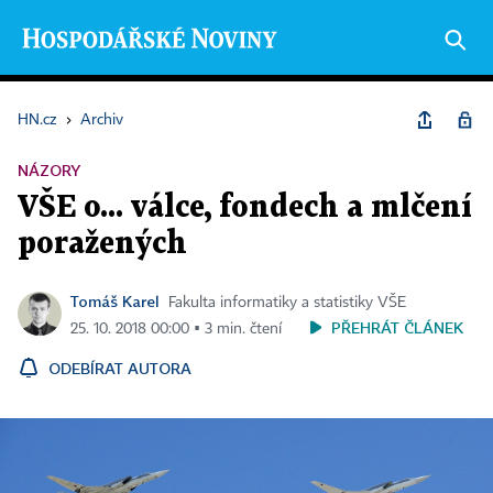
HN.cz
›
Archiv
NÁZORY
VŠE o... válce, fondech a mlčení
poražených
Tomáš Karel
Fakulta informatiky a statistiky VŠE
PŘEHRÁT ČLÁNEK
25. 10. 2018 00:00 ▪ 3 min. čtení
ODEBÍRAT AUTORA