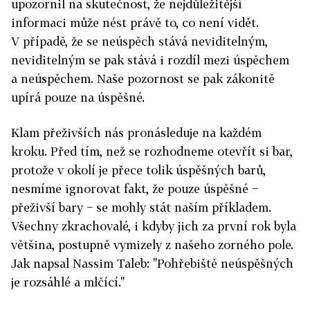
upozornil na skutečnost, že nejdůležitější
informaci může nést právě to, co není vidět.
V případě, že se neúspěch stává neviditelným,
neviditelným se pak stává i rozdíl mezi úspěchem
a neúspěchem. Naše pozornost se pak zákonitě
upírá pouze na úspěšné.
Klam přeživších nás pronásleduje na každém
kroku. Před tím, než se rozhodneme otevřít si bar,
protože v okolí je přece tolik úspěšných barů,
nesmíme ignorovat fakt, že pouze úspěšné −
přeživší bary − se mohly stát naším příkladem.
Všechny zkrachovalé, i kdyby jich za první rok byla
většina, postupně vymizely z našeho zorného pole.
Jak napsal Nassim Taleb: "Pohřebiště neúspěšných
je rozsáhlé a mlčící."