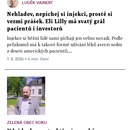
LUDĚK VAINERT
Nehladov, nepíchej si injekci, prostě si
vezmi prášek. Eli Lilly má svatý grál
pacientů i investorů
Injekce si běžní lidé sami píchají jen velmi neradi. Podle
průzkumů má k takové formě užívání léků averzi sedm
z deseti amerických pacientů....
7. 8. 2026 ▪ 4 min. čtení
ZELENÁ OBEC ROKU