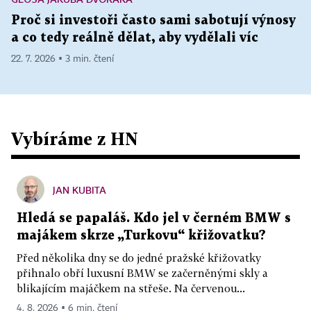
Proč si investoři často sami sabotují výnosy
a co tedy reálně dělat, aby vydělali víc
22. 7. 2026 ▪ 3 min. čtení
Vybíráme z HN
JAN KUBITA
Hledá se papaláš. Kdo jel v černém BMW s
majákem skrze „Turkovu“ křižovatku?
Před několika dny se do jedné pražské křižovatky
přihnalo obří luxusní BMW se začerněnými skly a
blikajícím majáčkem na střeše. Na červenou...
4. 8. 2026 ▪ 6 min. čtení