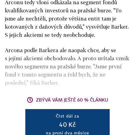
Arconu tedy vloni odkázala na segment fondů
kvalifikovaných investorů na pražské burze. "To
jsme ale nechtěli, protože většina entit tam je
kotovaných z daňových důvodů," vysvětluje Barker.
S jejich akciemi se tedy neobchoduje.
Arcona podle Barkera ale naopak chce, aby se
s jejími akciemi obchodovalo. A proto uvítala vznik
nového segmentu na pražské burze. "Jsme první
fond v tomto segmentu a řekl bych, že ne
poslední," říká Barker.
ZBÝVÁ VÁM JEŠTĚ 60 % ČLÁNKU
Číst dál za
40 Kč
na první dva měsíce