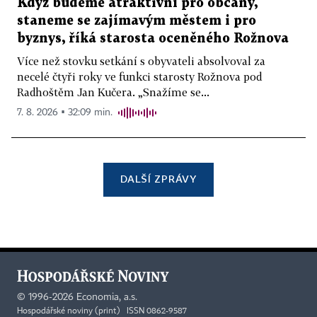
Když budeme atraktivní pro občany,
staneme se zajímavým městem i pro
byznys, říká starosta oceněného Rožnova
Více než stovku setkání s obyvateli absolvoval za
necelé čtyři roky ve funkci starosty Rožnova pod
Radhoštěm Jan Kučera. „Snažíme se...
7. 8. 2026 ▪ 32:09 min.
DALŠÍ ZPRÁVY
©
1996-2026
Economia, a.s.
Hospodářské noviny (print) ISSN 0862-9587