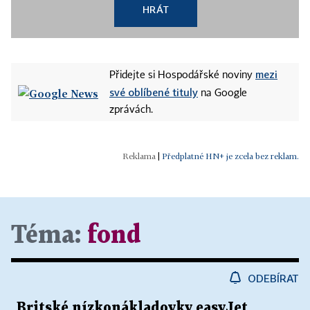
HRÁT
mezi
Přidejte si Hospodářské noviny
své oblíbené tituly
na Google
zprávách.
|
Předplatné HN+ je zcela bez reklam.
Téma:
fond
ODEBÍRAT
Britské nízkonákladovky easyJet