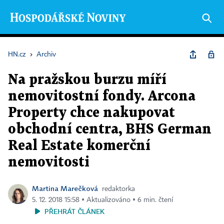
HN.cz
›
Archiv
Na pražskou burzu míří
nemovitostní fondy. Arcona
Property chce nakupovat
obchodní centra, BHS German
Real Estate komerční
nemovitosti
Martina Marečková
redaktorka
5. 12. 2018 15:58 ▪ Aktualizováno ▪ 6 min. čtení
PŘEHRÁT ČLÁNEK