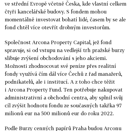
ve střední Evropě včetně Česka, kde vlastní celkem
čtyři kancelářské budovy. S fondem mohou
momentálně investovat bohatí lidé, časem by se ale
fond chtěl více otevřít drobným investorům.
Společnost Arcona Property Capital, jež fond
spravuje, si od vstupu na vedlejší trh pražské burzy
slibuje zvýšení obchodování s jeho akciemi.
Možnosti zhodnocovat své peníze přes realitní
fondy využívá čím dál více Čechů z řad manažerů,
podnikatelů, ale i institucí. A z toho chce těžit
i Arcona Property Fund. Ten potřebuje nakupovat
administrativní a obchodní centra, aby splnil svůj
cíl zvýšit hodnotu fondu ze současných takřka 97
milionů eur na 500 milionů eur do roku 2022.
Podle Burzy cenných papírů Praha budou Arconu