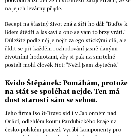
podvodů a lží. Jenže místo štěstí zažijí strach, že se
na jejich levárny přijde.
Recept na šťastný život zná a šíří ho dál: "Buďte k
lidem štědří a laskaví a ono se vám to brzy vrátí."
Důležité podle něj je nejít za egoistickými cíli, ale
řídit se při každém rozhodování jasně danými
životními hodnotami, aby si pak na smrtelné
posteli mohl člověk říct: "Nežil jsem zbytečně."
Kvido Štěpánek: Pomáhám, protože
na stát se spoléhat nejde. Ten má
dost starostí sám se sebou.
Jeho firma Isolit-Bravo sídlí v Jablonném nad
Orlicí, odlehlém koutu Pardubického kraje na
česko-polském pomezí. Vyrábí komponenty pro