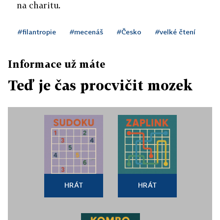
na charitu.
#filantropie
#mecenáš
#Česko
#velké čtení
Informace už máte
Teď je čas procvičit mozek
HRÁT
HRÁT