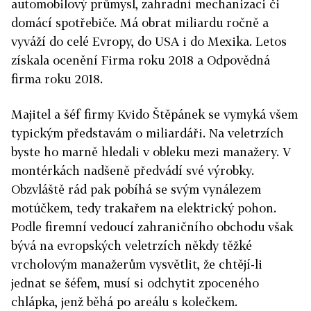
automobilový průmysl, zahradní mechanizaci či
domácí spotřebiče. Má obrat miliardu ročně a
vyváží do celé Evropy, do USA i do Mexika. Letos
získala ocenění Firma roku 2018 a Odpovědná
firma roku 2018.
Majitel a šéf firmy Kvido Štěpánek se vymyká všem
typickým představám o miliardáři. Na veletrzích
byste ho marně hledali v obleku mezi manažery. V
montérkách nadšeně předvádí své výrobky.
Obzvláště rád pak pobíhá se svým vynálezem
motúčkem, tedy trakařem na elektrický pohon.
Podle firemní vedoucí zahraničního obchodu však
bývá na evropských veletrzích někdy těžké
vrcholovým manažerům vysvětlit, že chtějí-li
jednat se šéfem, musí si odchytit zpoceného
chlápka, jenž běhá po areálu s kolečkem.