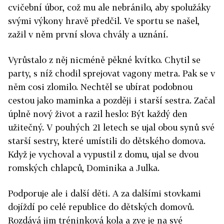
cvičební úbor, což mu ale nebránilo, aby spolužáky
svými výkony hravě předčil. Ve sportu se našel,
zažil v něm první slova chvály a uznání.
Vyrůstalo z něj nicméně pěkné kvítko. Chytil se
party, s níž chodil sprejovat vagony metra. Pak se v
něm cosi zlomilo. Nechtěl se ubírat podobnou
cestou jako maminka a později i starší sestra. Začal
úplně nový život a razil heslo: Být každý den
užitečný. V pouhých 21 letech se ujal obou synů své
starší sestry, které umístili do dětského domova.
Když je vychoval a vypustil z domu, ujal se dvou
romských chlapců, Dominika a Julka.
Podporuje ale i další děti. A za dalšími stovkami
dojíždí po celé republice do dětských domovů.
Rozdává jim tréninková kola a zve je na své