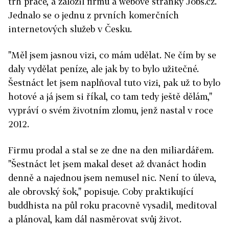
trh práce, a založil firmu a webové stránky Jobs.cz.
Jednalo se o jednu z prvních komerčních
internetových služeb v Česku.
"Měl jsem jasnou vizi, co mám udělat. Ne čím by se
daly vydělat peníze, ale jak by to bylo užitečné.
Šestnáct let jsem naplňoval tuto vizi, pak už to bylo
hotové a já jsem si říkal, co tam tedy ještě dělám,"
vypráví o svém životním zlomu, jenž nastal v roce
2012.
Firmu prodal a stal se ze dne na den miliardářem.
"Šestnáct let jsem makal deset až dvanáct hodin
denně a najednou jsem nemusel nic. Není to úleva,
ale obrovský šok," popisuje. Coby praktikující
buddhista na půl roku pracovně vysadil, meditoval
a plánoval, kam dál nasměrovat svůj život.