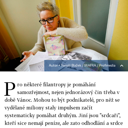
Autor ▪
Tomáš Blažek / MAFRA / Profimedia
P
ro některé filantropy je pomáhání
samozřejmost, nejen jednorázový čin třeba v
době Vánoc. Mohou to být podnikatelé, pro něž se
vydělané miliony staly impulsem začít
systematicky pomáhat druhým. Jiní jsou "srdcaři",
kteří sice nemají peníze, ale zato odhodlání a srdce