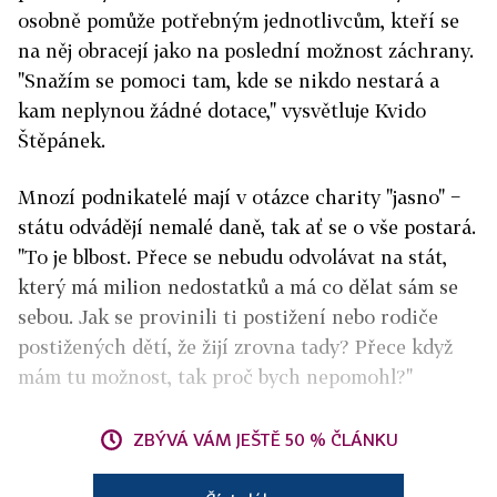
osobně pomůže potřebným jednotlivcům, kteří se
na něj obracejí jako na poslední možnost záchrany.
"Snažím se pomoci tam, kde se nikdo nestará a
kam neplynou žádné dotace," vysvětluje Kvido
Štěpánek.
Mnozí podnikatelé mají v otázce charity "jasno" −
státu odvádějí nemalé daně, tak ať se o vše postará.
"To je blbost. Přece se nebudu odvolávat na stát,
který má milion nedostatků a má co dělat sám se
sebou. Jak se provinili ti postižení nebo rodiče
postižených dětí, že žijí zrovna tady? Přece když
mám tu možnost, tak proč bych nepomohl?"
ZBÝVÁ VÁM JEŠTĚ 50 % ČLÁNKU