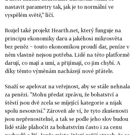
nastavit parametry tak, jak je to normální ve
vyspělém světě," líčí.
Rozjel také projekt Hearth.net, který funguje na
principu ekonomiky daru a jakéhosi mikrosvěta
bez peněz − touto ekonomikou proudí dar, peníze v
něm vlastně nejsou potřeba. Lidé na této platformě
darují, co mají a umí, a přijímají, co jim chybí. A
díky těmto výměnám nacházejí nové přátele.
Snaží se apelovat na veřejnost, aby se stále nehnala
za penězi. "Mohu předat zprávu, že bohatství a
štěstí jsou dvě zcela se míjející kategorie a nijak
spolu nesouvisí." Zároveň ale ví, že tyto zkušenosti
jsou nepřenositelné, a tak se podle jeho slov budou
lidé stále plahočit za bohatstvím často i za cenu