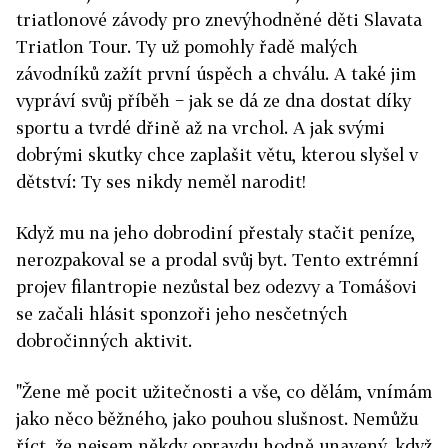
triatlonové závody pro znevýhodněné děti Slavata
Triatlon Tour. Ty už pomohly řadě malých
závodníků zažít první úspěch a chválu. A také jim
vypráví svůj příběh − jak se dá ze dna dostat díky
sportu a tvrdé dřině až na vrchol. A jak svými
dobrými skutky chce zaplašit větu, kterou slyšel v
dětství: Ty ses nikdy neměl narodit!
Když mu na jeho dobrodiní přestaly stačit peníze,
nerozpakoval se a prodal svůj byt. Tento extrémní
projev filantropie nezůstal bez odezvy a Tomášovi
se začali hlásit sponzoři jeho nesčetných
dobročinných aktivit.
"Žene mě pocit užitečnosti a vše, co dělám, vnímám
jako něco běžného, jako pouhou slušnost. Nemůžu
říct, že nejsem někdy opravdu hodně unavený, když