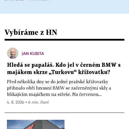
Vybíráme z HN
JAN KUBITA
Hledá se papaláš. Kdo jel v černém BMW s
majákem skrze „Turkovu“ křižovatku?
Před několika dny se do jedné pražské křižovatky
přihnalo obří luxusní BMW se začerněnými skly a
blikajícím majáčkem na střeše. Na červenou...
4. 8. 2026 ▪ 6 min. čtení