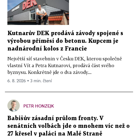
Kutnarův DEK prodává závody spojené s
výrobou příměsí do betonu. Kupcem je
nadnárodní kolos z Francie
Největší síť stavebnin v Česku DEK, kterou společně
vlastní Vít a Petra Kutnarovi, prodává část svého
byznysu. Konkrétně jde o dva závody...
6. 8. 2026 ▪ 3 min. čtení
PETR HONZEJK
Babišův zásadní průlom fronty. V
senátních volbách jde o mnohem víc než o
27 křesel v paláci na Malé Straně