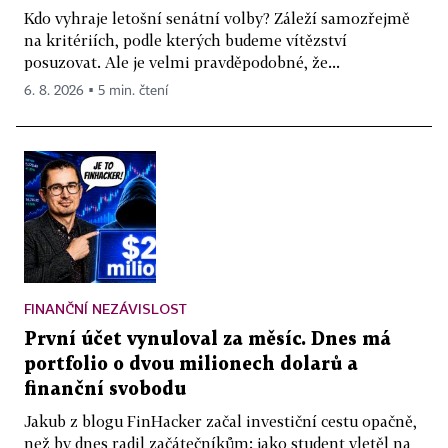
Kdo vyhraje letošní senátní volby? Záleží samozřejmě
na kritériích, podle kterých budeme vítězství
posuzovat. Ale je velmi pravděpodobné, že...
6. 8. 2026 ▪ 5 min. čtení
FINANČNÍ NEZÁVISLOST
První účet vynuloval za měsíc. Dnes má
portfolio o dvou milionech dolarů a
finanční svobodu
Jakub z blogu FinHacker začal investiční cestu opačně,
než by dnes radil začátečníkům: jako student vletěl na