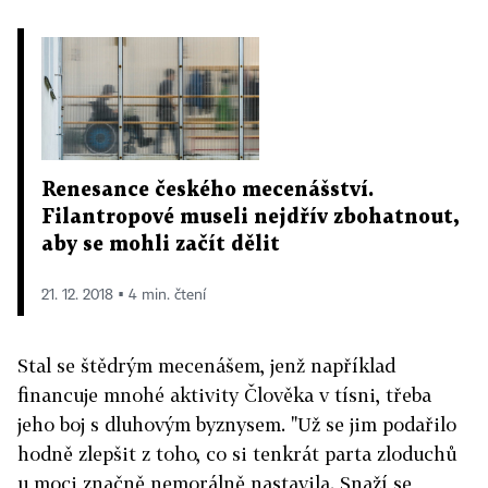
Renesance českého mecenášství.
Filantropové museli nejdřív zbohatnout,
aby se mohli začít dělit
21. 12. 2018 ▪ 4 min. čtení
Stal se štědrým mecenášem, jenž například
financuje mnohé aktivity Člověka v tísni, třeba
jeho boj s dluhovým byznysem. "Už se jim podařilo
hodně zlepšit z toho, co si tenkrát parta zloduchů
u moci značně nemorálně nastavila. Snaží se