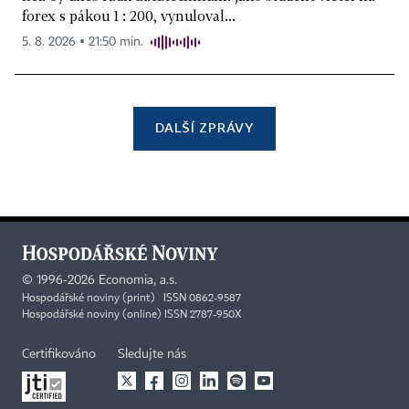
forex s pákou 1 : 200, vynuloval...
5. 8. 2026 ▪ 21:50 min.
DALŠÍ ZPRÁVY
©
1996-2026
Economia, a.s.
Hospodářské noviny (print) ISSN 0862-9587
Hospodářské noviny (online) ISSN 2787-950X
Certifikováno
Sledujte nás