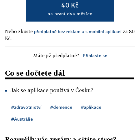
40 Kč
na první dva měsíce
Nebo zkuste
za 80
předplatné bez reklam a s mobilní aplikací
Kč.
Máte již předplatné?
Přihlaste se
Co se dočtete dál
Jak se aplikace používá v Česku?
#zdravotnictví
#demence
#aplikace
#Austrálie
Rozrušily vás zprávy a cítíte stres?