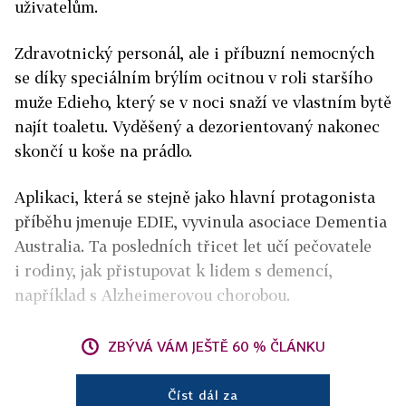
uživatelům.
Zdravotnický personál, ale i příbuzní nemocných
se díky speciálním brýlím ocitnou v roli staršího
muže Edieho, který se v noci snaží ve vlastním bytě
najít toaletu. Vyděšený a dezorientovaný nakonec
skončí u koše na prádlo.
Aplikaci, která se stejně jako hlavní protagonista
příběhu jmenuje EDIE, vyvinula asociace Dementia
Australia. Ta posledních třicet let učí pečovatele
i rodiny, jak přistupovat k lidem s demencí,
například s Alzheimerovou chorobou.
ZBÝVÁ VÁM JEŠTĚ 60 % ČLÁNKU
Číst dál za