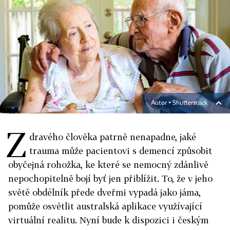
Autor ▪
Shutterstock
Z
dravého člověka patrně nenapadne, jaké
trauma může pacientovi s demencí způsobit
obyčejná rohožka, ke které se nemocný zdánlivě
nepochopitelně bojí byť jen přiblížit. To, že v jeho
světě obdélník přede dveřmi vypadá jako jáma,
pomůže osvětlit australská aplikace využívající
virtuální realitu. Nyní bude k dispozici i českým