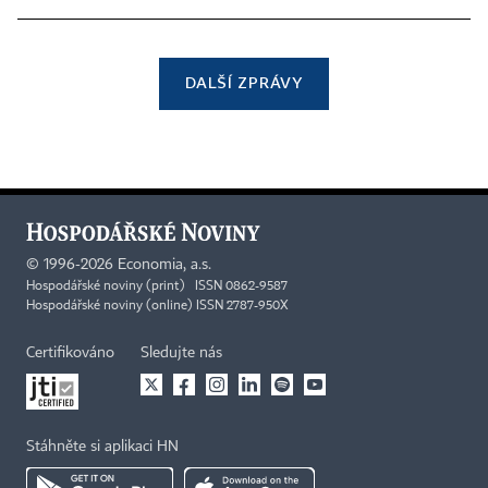
DALŠÍ ZPRÁVY
©
1996-2026
Economia, a.s.
Hospodářské noviny (print) ISSN 0862-9587
Hospodářské noviny (online) ISSN 2787-950X
Certifikováno
Sledujte nás
Stáhněte si aplikaci HN