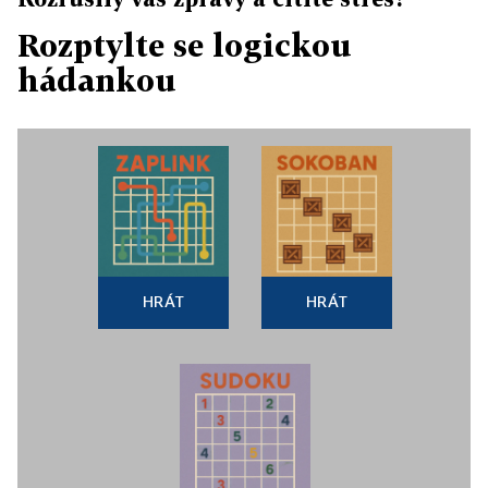
Rozptylte se logickou
hádankou
HRÁT
HRÁT