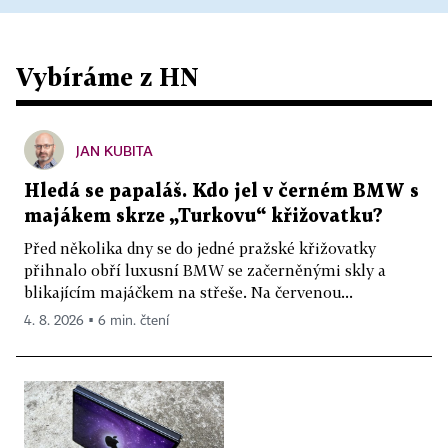
Vybíráme z HN
JAN KUBITA
Hledá se papaláš. Kdo jel v černém BMW s
majákem skrze „Turkovu“ křižovatku?
Před několika dny se do jedné pražské křižovatky
přihnalo obří luxusní BMW se začerněnými skly a
blikajícím majáčkem na střeše. Na červenou...
4. 8. 2026 ▪ 6 min. čtení