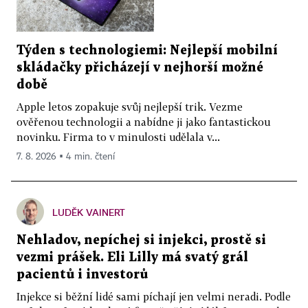
Týden s technologiemi: Nejlepší mobilní
skládačky přicházejí v nejhorší možné
době
Apple letos zopakuje svůj nejlepší trik. Vezme
ověřenou technologii a nabídne ji jako fantastickou
novinku. Firma to v minulosti udělala v...
7. 8. 2026 ▪ 4 min. čtení
LUDĚK VAINERT
Nehladov, nepíchej si injekci, prostě si
vezmi prášek. Eli Lilly má svatý grál
pacientů i investorů
Injekce si běžní lidé sami píchají jen velmi neradi. Podle