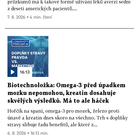
průzkumů má k takové formě užívání léků averzi sedm
z deseti amerických pacientů....
7. 8. 2026 ▪ 4 min. čtení
16:13
Biotechnoložka: Omega-3 před úpadkem
mozku nepomohou, kreatin dosahuje
skvělých výsledků. Má to ale háček
Hořčík na spaní, omega-3 pro mozek, železo proti
únavě a kreatin dnes skoro na všechno. Trh s doplňky
stravy slibuje řadu benefitů, ale které z...
6. 8. 2026 ▪ 16:13 min.