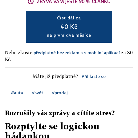
ZBÝVÁ VÁM JEŠTĚ 90 % ČLÁNKU
Číst dál za
40 Kč
na první dva měsíce
Nebo zkuste
za 80
předplatné bez reklam a s mobilní aplikací
Kč.
Máte již předplatné?
Přihlaste se
#auta
#svět
#prodej
Rozrušily vás zprávy a cítíte stres?
Rozptylte se logickou
hádankou