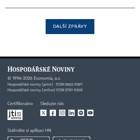
DALŠÍ ZPRÁVY
©
1996-2026
Economia, a.s.
Hospodářské noviny (print) ISSN 0862-9587
Hospodářské noviny (online) ISSN 2787-950X
Certifikováno
Sledujte nás
Stáhněte si aplikaci HN