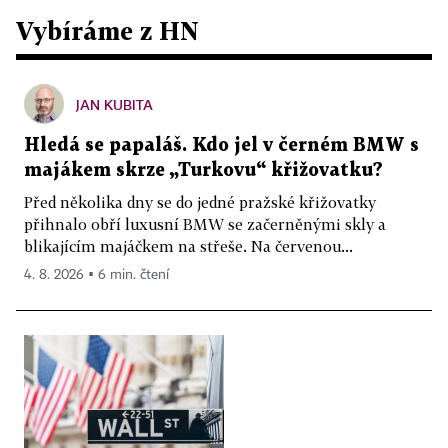
Vybíráme z HN
JAN KUBITA
Hledá se papaláš. Kdo jel v černém BMW s
majákem skrze „Turkovu“ křižovatku?
Před několika dny se do jedné pražské křižovatky
přihnalo obří luxusní BMW se začerněnými skly a
blikajícím majáčkem na střeše. Na červenou...
4. 8. 2026 ▪ 6 min. čtení