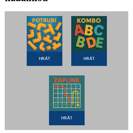
HRÁT
HRÁT
HRÁT