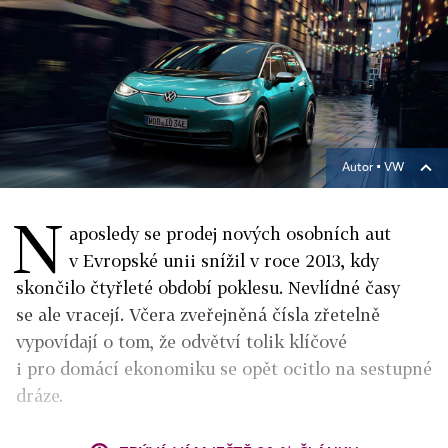
Autor ▪
VW
N
aposledy se prodej nových osobních aut
v Evropské unii snížil v roce 2013, kdy
skončilo čtyřleté období poklesu. Nevlídné časy
se ale vracejí. Včera zveřejněná čísla zřetelně
vypovídají o tom, že odvětví tolik klíčové
i pro domácí ekonomiku se opět ocitlo na sestupné
dráze.