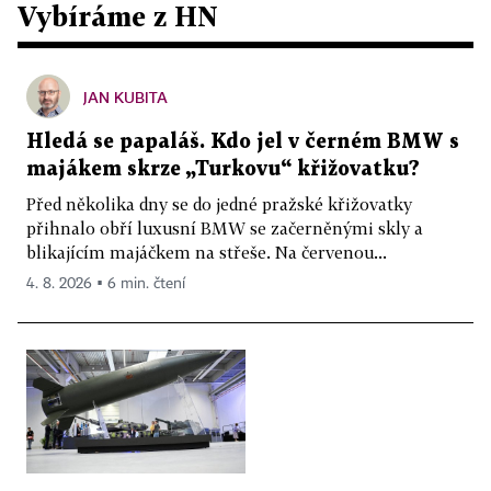
Vybíráme z HN
JAN KUBITA
Hledá se papaláš. Kdo jel v černém BMW s
majákem skrze „Turkovu“ křižovatku?
Před několika dny se do jedné pražské křižovatky
přihnalo obří luxusní BMW se začerněnými skly a
blikajícím majáčkem na střeše. Na červenou...
4. 8. 2026 ▪ 6 min. čtení