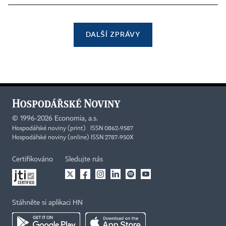
DALŠÍ ZPRÁVY
©
1996-2026
Economia, a.s.
Hospodářské noviny (print) ISSN 0862-9587
Hospodářské noviny (online) ISSN 2787-950X
Certifikováno
Sledujte nás
Stáhněte si aplikaci HN