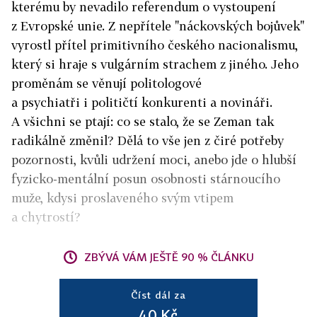
kterému by nevadilo referendum o vystoupení
z Evropské unie. Z nepřítele "náckovských bojůvek"
vyrostl přítel primitivního českého nacionalismu,
který si hraje s vulgárním strachem z jiného. Jeho
proměnám se věnují politologové
a psychiatři i političtí konkurenti a novináři.
A všichni se ptají: co se stalo, že se Zeman tak
radikálně změnil? Dělá to vše jen z čiré potřeby
pozornosti, kvůli udržení moci, anebo jde o hlubší
fyzicko-mentální posun osobnosti stárnoucího
muže, kdysi proslaveného svým vtipem
a chytrostí?
ZBÝVÁ VÁM JEŠTĚ 90 % ČLÁNKU
Číst dál za
40 Kč