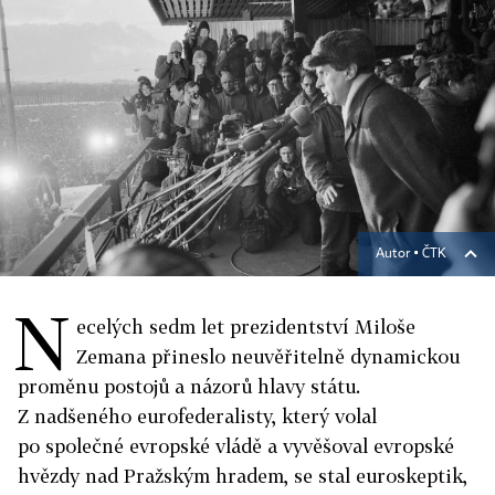
Autor ▪
ČTK
N
ecelých sedm let prezidentství Miloše
Zemana přineslo neuvěřitelně dynamickou
proměnu postojů a názorů hlavy státu.
Z nadšeného eurofederalisty, který volal
po společné evropské vládě a vyvěšoval evropské
hvězdy nad Pražským hradem, se stal euroskeptik,