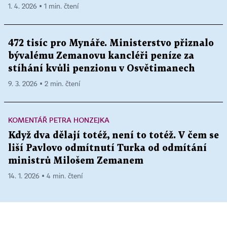
1. 4. 2026 ▪ 1 min. čtení
472 tisíc pro Mynáře. Ministerstvo přiznalo
bývalému Zemanovu kancléři peníze za
stíhání kvůli penzionu v Osvětimanech
9. 3. 2026 ▪ 2 min. čtení
KOMENTÁŘ PETRA HONZEJKA
Když dva dělají totéž, není to totéž. V čem se
liší Pavlovo odmítnutí Turka od odmítání
ministrů Milošem Zemanem
14. 1. 2026 ▪ 4 min. čtení