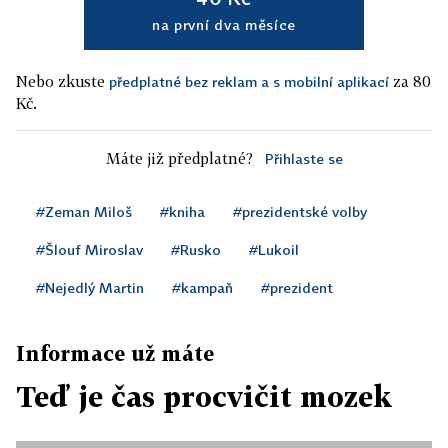
na první dva měsíce
Nebo zkuste
za 80
předplatné bez reklam a s mobilní aplikací
Kč.
Máte již předplatné?
Přihlaste se
#Zeman Miloš
#kniha
#prezidentské volby
#Šlouf Miroslav
#Rusko
#Lukoil
#Nejedlý Martin
#kampaň
#prezident
Informace už máte
Teď je čas procvičit mozek