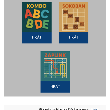
HRÁT
HRÁT
HRÁT
mezi
Přidejte si Hospodářské noviny