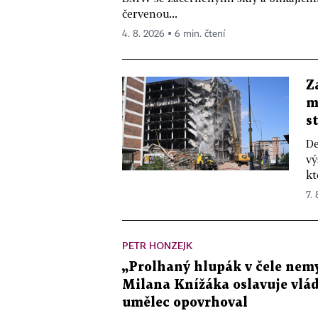
červenou...
4. 8. 2026 ▪ 6 min. čtení
Z
m
s
De
vý
kt
7.
PETR HONZEJK
„Prolhaný hlupák v čele nemy
Milana Knížáka oslavuje vlá
umělec opovrhoval