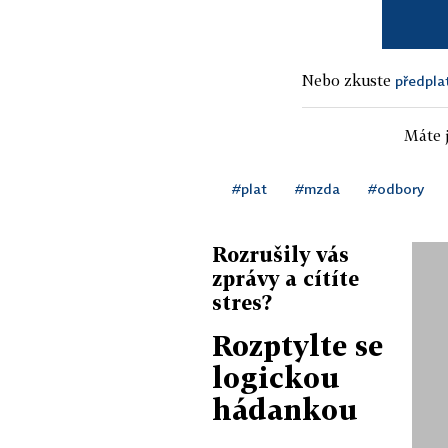
Nebo zkuste
předpla
Máte j
#plat
#mzda
#odbory
Rozrušily vás
zprávy a cítíte
stres?
Rozptylte se
logickou
hádankou