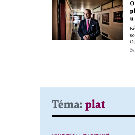
O
p
u
Bě
so
Od
24
Téma:
plat