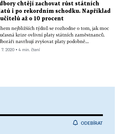
dbory chtějí zachovat růst státních
latů i po rekordním schodku. Například
 učitelů až o 10 procent
hem nejbližších týdnů se rozhodne o tom, jak moc
učasná krize ovlivní platy státních zaměstnanců.
boráři navrhují zvyšovat platy podobně...
. 7. 2020 ▪ 4 min. čtení
ODEBÍRAT