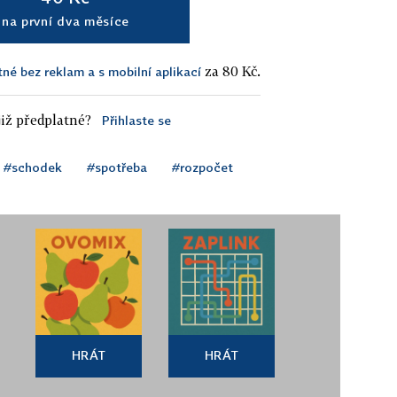
na první dva měsíce
za 80 Kč.
tné bez reklam a s mobilní aplikací
iž předplatné?
Přihlaste se
#schodek
#spotřeba
#rozpočet
HRÁT
HRÁT