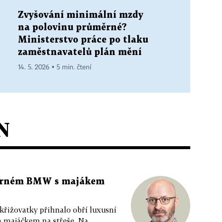
Zvyšování minimální mzdy
na polovinu průměrné?
Ministerstvo práce po tlaku
zaměstnavatelů plán mění
14. 5. 2026 ▪ 5 min. čtení
N
 černém BMW s majákem
 křižovatky přihnalo obří luxusní
m majáčkem na střeše. Na