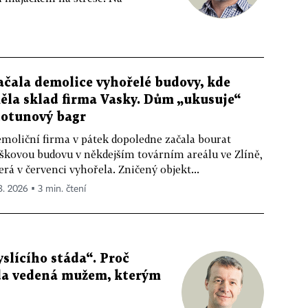
ačala demolice vyhořelé budovy, kde
ěla sklad firma Vasky. Dům „ukusuje“
totunový bagr
moliční firma v pátek dopoledne začala bourat
škovou budovu v někdejším továrním areálu ve Zlíně,
erá v červenci vyhořela. Zničený objekt...
 8. 2026 ▪ 3 min. čtení
slícího stáda“. Proč
da vedená mužem, kterým