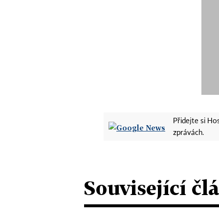
Přidejte si H
zprávách.
Související čl