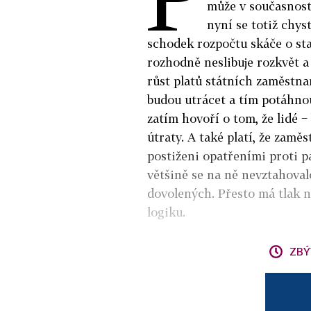
může v současnost
nyní se totiž chy
schodek rozpočtu skáče o st
rozhodně neslibuje rozkvět a
růst platů státních zaměstnan
budou utrácet a tím potáhno
zatím hovoří o tom, že lidé −
útraty. A také platí, že zamě
postiženi opatřeními proti 
většině se na ně nevztahoval
dovolených. Přesto má tlak n
logiku.
ZBÝ