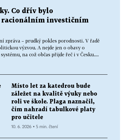
ky. Co dřív bylo
 racionálním investičním
dní zpráva – prudký pokles porodnosti. V řadě
litickou výzvou. A nejde jen o obavy o
systému, na což občas přijde řeč i v Česku....
e
Místo let za katedrou bude
záležet na kvalitě výuky nebo
roli ve škole. Plaga naznačil,
čím nahradí tabulkové platy
pro učitele
10. 6. 2026 ▪ 5 min. čtení