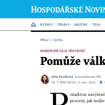
HOME
BYZNYS
ZPRÁVY
NÁZORY
TECH
HN.cz
›
Archiv
KOMENTÁŘ JULIE HRSTKOVÉ
Pomůže válk
Julie Hrstková
komentátorka HN
24. 7. 2020 06:55 ▪ 4 min. čtení
P
ožadovat navýšení 
procent, jak nedáv