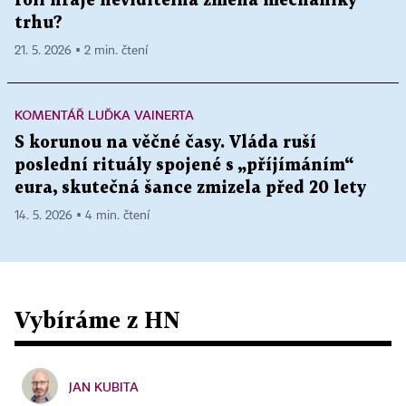
roli hraje neviditelná změna mechaniky
trhu?
21. 5. 2026 ▪ 2 min. čtení
KOMENTÁŘ LUĎKA VAINERTA
S korunou na věčné časy. Vláda ruší
poslední rituály spojené s „příjímáním“
eura, skutečná šance zmizela před 20 lety
14. 5. 2026 ▪ 4 min. čtení
Vybíráme z HN
JAN KUBITA