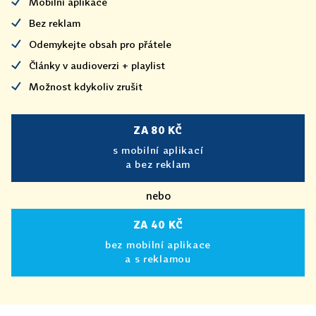
Mobilní aplikace
Bez reklam
Odemykejte obsah pro přátele
Články v audioverzi + playlist
Možnost kdykoliv zrušit
ZA 80 KČ
s mobilní aplikací
a bez reklam
nebo
ZA 40 KČ
bez mobilní aplikace
a s reklamou