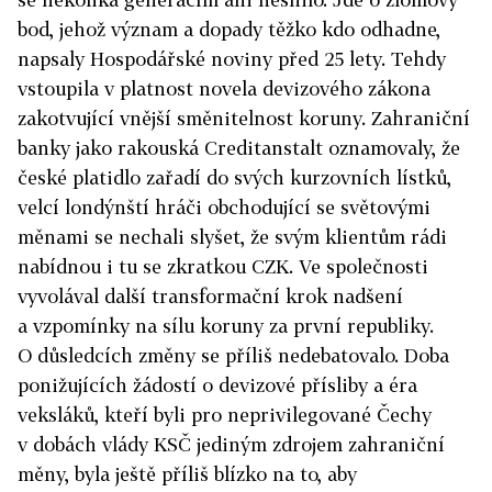
bod, jehož význam a dopady těžko kdo odhadne,
napsaly Hospodářské noviny před 25 lety. Tehdy
vstoupila v platnost novela devizového zákona
zakotvující vnější směnitelnost koruny. Zahraniční
banky jako rakouská Creditanstalt oznamovaly, že
české platidlo zařadí do svých kurzovních lístků,
velcí londýnští hráči obchodující se světovými
měnami se nechali slyšet, že svým klientům rádi
nabídnou i tu se zkratkou CZK. Ve společnosti
vyvolával další transformační krok nadšení
a vzpomínky na sílu koruny za první republiky.
O důsledcích změny se příliš nedebatovalo. Doba
ponižujících žádostí o devizové přísliby a éra
veksláků, kteří byli pro neprivilegované Čechy
v dobách vlády KSČ jediným zdrojem zahraniční
měny, byla ještě příliš blízko na to, aby