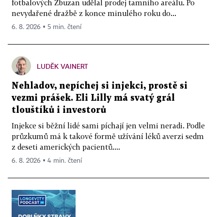
fotbalových Zbuzan udělal prodej tamního areálu. Po
nevydařené dražbě z konce minulého roku do...
6. 8. 2026 ▪ 5 min. čtení
LUDĚK VAINERT
Nehladov, nepíchej si injekci, prostě si
vezmi prášek. Eli Lilly má svatý grál
tlouštíků i investorů
Injekce si běžní lidé sami píchají jen velmi neradi. Podle
průzkumů má k takové formě užívání léků averzi sedm
z deseti amerických pacientů....
6. 8. 2026 ▪ 4 min. čtení