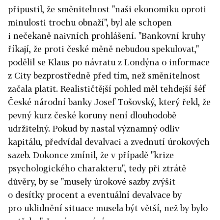
připustil, že směnitelnost "naši ekonomiku oproti
minulosti trochu obnaží", byl ale schopen
i nečekaně naivních prohlášení. "Bankovní kruhy
říkají, že proti české měně nebudou spekulovat,"
podělil se Klaus po návratu z Londýna o informace
z City bezprostředně před tím, než směnitelnost
začala platit. Realističtější pohled měl tehdejší šéf
České národní banky Josef Tošovský, který řekl, že
pevný kurz české koruny není dlouhodobě
udržitelný. Pokud by nastal významný odliv
kapitálu, předvídal devalvaci a zvednutí úrokových
sazeb. Dokonce zmínil, že v případě "krize
psychologického charakteru", tedy při ztrátě
důvěry, by se "musely úrokové sazby zvýšit
o desítky procent a eventuální devalvace by
pro uklidnění situace musela být větší, než by bylo