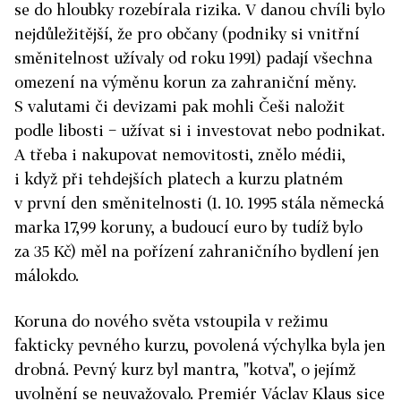
se do hloubky rozebírala rizika. V danou chvíli bylo
nejdůležitější, že pro občany (podniky si vnitřní
směnitelnost užívaly od roku 1991) padají všechna
omezení na výměnu korun za zahraniční měny.
S valutami či devizami pak mohli Češi naložit
podle libosti − užívat si i investovat nebo podnikat.
A třeba i nakupovat nemovitosti, znělo médii,
i když při tehdejších platech a kurzu platném
v první den směnitelnosti (1. 10. 1995 stála německá
marka 17,99 koruny, a budoucí euro by tudíž bylo
za 35 Kč) měl na pořízení zahraničního bydlení jen
málokdo.
Koruna do nového světa vstoupila v režimu
fakticky pevného kurzu, povolená výchylka byla jen
drobná. Pevný kurz byl mantra, "kotva", o jejímž
uvolnění se neuvažovalo. Premiér Václav Klaus sice