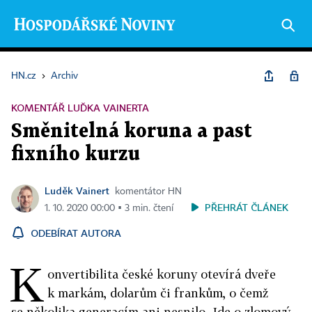
HN.cz
›
Archiv
KOMENTÁŘ LUĎKA VAINERTA
Směnitelná koruna a past
fixního kurzu
Luděk Vainert
komentátor HN
PŘEHRÁT ČLÁNEK
1. 10. 2020 00:00 ▪ 3 min. čtení
ODEBÍRAT AUTORA
K
onvertibilita české koruny otevírá dveře
k markám, dolarům či frankům, o čemž
se několika generacím ani nesnilo. Jde o zlomový