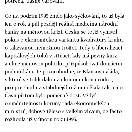
potřeba." Jasné varování.
Co na podzim 1995 znělo jako sýčkování, to už byla
jen o rok a půl později reálná medicína národní
banky na měnovou krizi. Česku se totiž vymstil
pokus o ekonomickou variantu kvadratury kruhu,
o takzvanou nemožnou trojici. Tedy o liberalizaci
kapitálových toků v situaci, kdy má pevný kurz
a chce měnovou politiku přizpůsobovat domácím
podmínkám. Je pozoruhodné, že Klausova vláda,
v které se tolik dalo na ekonomickou erudici,
pro přechod na stabilnější režim udělala tak málo.
Času přitom bylo poměrně dost. Vždyť
o směnitelnosti koruny rada ekonomických
ministrů, dobové těleso s velkým vlivem, de facto
rozhodla už v únoru roku 1995.