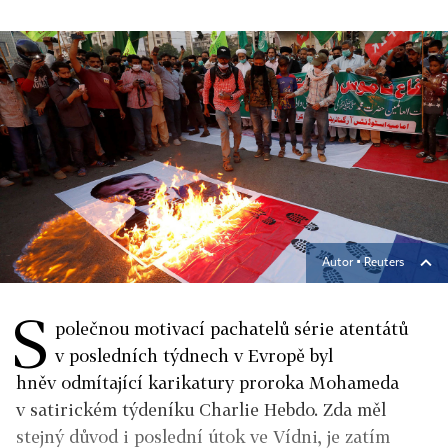
Autor ▪
Reuters
S
polečnou motivací pachatelů série atentátů
v posledních týdnech v Evropě byl
hněv odmítající karikatury proroka Mohameda
v satirickém týdeníku Charlie Hebdo. Zda měl
stejný důvod i poslední útok ve Vídni, je zatím