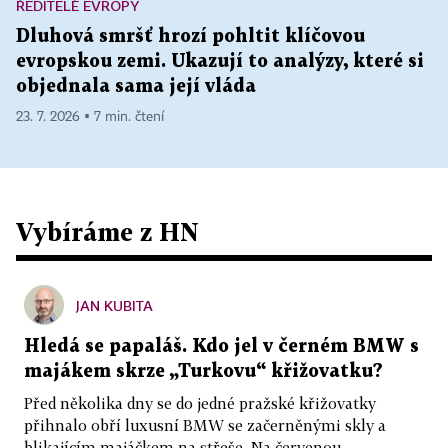
ŘEDITELÉ EVROPY
Dluhová smršť hrozí pohltit klíčovou
evropskou zemi. Ukazují to analýzy, které si
objednala sama její vláda
23. 7. 2026 ▪ 7 min. čtení
Vybíráme z HN
JAN KUBITA
Hledá se papaláš. Kdo jel v černém BMW s
majákem skrze „Turkovu“ křižovatku?
Před několika dny se do jedné pražské křižovatky
přihnalo obří luxusní BMW se začerněnými skly a
blikajícím majáčkem na střeše. Na červenou...