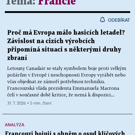
Téma:
Francie
ODEBÍRAT
Proč má Evropa málo hasicích letadel?
Závislost na cizích výrobcích
připomíná situaci s některými druhy
zbraní
Letouny Canadair se staly symbolem boje proti velkým
požárům v Evropě i neschopnosti Evropy vyrábět nebo
včas objednat ze zámoří potřebnou techniku.
Francouzská vláda prezidenta Emmanuela Macrona
čelí v současné době kritice, že nemá k dispozici...
31. 7. 2026 ▪ 5 min. čtení
ANALÝZA
Francouzi bojují s ohněm o osud klíčových