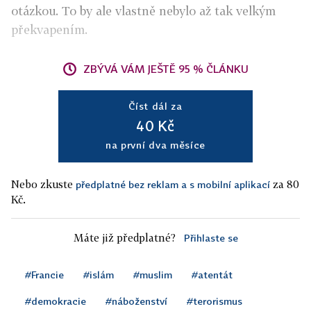
otázkou. To by ale vlastně nebylo až tak velkým
překvapením.
ZBÝVÁ VÁM JEŠTĚ 95 % ČLÁNKU
Číst dál za
40 Kč
na první dva měsíce
Nebo zkuste
za 80
předplatné bez reklam a s mobilní aplikací
Kč.
Máte již předplatné?
Přihlaste se
#Francie
#islám
#muslim
#atentát
#demokracie
#náboženství
#terorismus