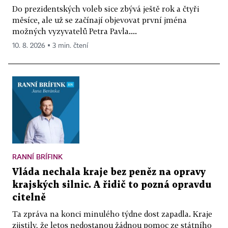
Do prezidentských voleb sice zbývá ještě rok a čtyři
měsíce, ale už se začínají objevovat první jména
možných vyzyvatelů Petra Pavla....
10. 8. 2026 ▪ 3 min. čtení
RANNÍ BRÍFINK
Vláda nechala kraje bez peněz na opravy
krajských silnic. A řidič to pozná opravdu
citelně
Ta zpráva na konci minulého týdne dost zapadla. Kraje
zjistily, že letos nedostanou žádnou pomoc ze státního