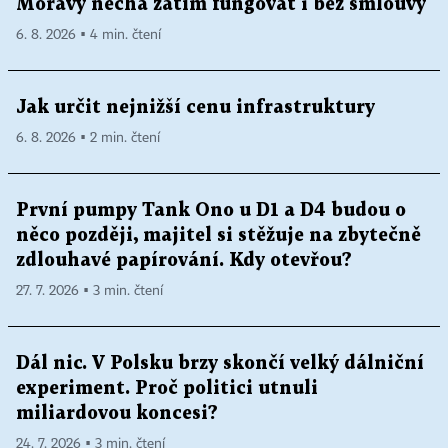
Moravy nechá zatím fungovat i bez smlouvy
6. 8. 2026 ▪ 4 min. čtení
Jak určit nejnižší cenu infrastruktury
6. 8. 2026 ▪ 2 min. čtení
První pumpy Tank Ono u D1 a D4 budou o
něco později, majitel si stěžuje na zbytečně
zdlouhavé papírování. Kdy otevřou?
27. 7. 2026 ▪ 3 min. čtení
Dál nic. V Polsku brzy skončí velký dálniční
experiment. Proč politici utnuli
miliardovou koncesi?
24. 7. 2026 ▪ 3 min. čtení