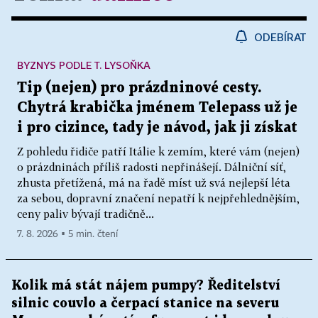
ODEBÍRAT
BYZNYS PODLE T. LYSOŇKA
Tip (nejen) pro prázdninové cesty.
Chytrá krabička jménem Telepass už je
i pro cizince, tady je návod, jak ji získat
Z pohledu řidiče patří Itálie k zemím, které vám (nejen)
o prázdninách příliš radosti nepřinášejí. Dálniční síť,
zhusta přetížená, má na řadě míst už svá nejlepší léta
za sebou, dopravní značení nepatří k nejpřehlednějším,
ceny paliv bývají tradičně...
7. 8. 2026 ▪ 5 min. čtení
Kolik má stát nájem pumpy? Ředitelství
silnic couvlo a čerpací stanice na severu