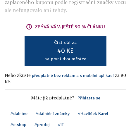
zaplaceného kuponu podle registrační značky vozu
ale nefungovalo ani tehdy.
ZBÝVÁ VÁM JEŠTĚ 90 % ČLÁNKU
Číst dál za
40 Kč
na první dva měsíce
Nebo zkuste
za 80
předplatné bez reklam a s mobilní aplikací
Kč.
Máte již předplatné?
Přihlaste se
#dálnice
#dálniční známky
#Havlíček Karel
#e-shop
#prodej
#IT