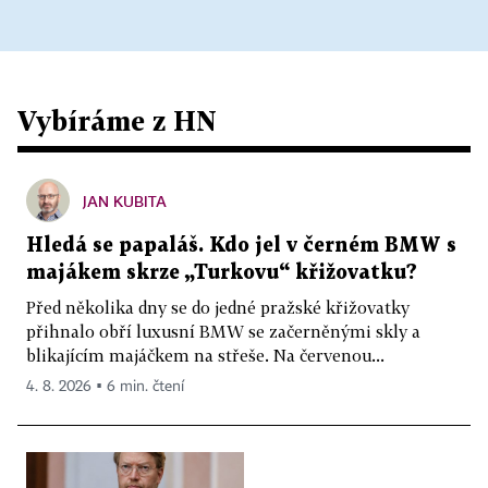
Vybíráme z HN
JAN KUBITA
Hledá se papaláš. Kdo jel v černém BMW s
majákem skrze „Turkovu“ křižovatku?
Před několika dny se do jedné pražské křižovatky
přihnalo obří luxusní BMW se začerněnými skly a
blikajícím majáčkem na střeše. Na červenou...
4. 8. 2026 ▪ 6 min. čtení